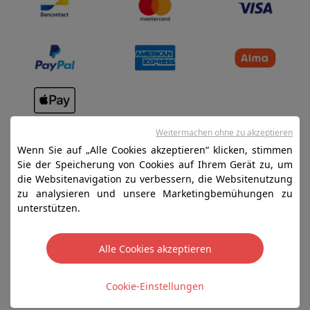
Verkaufsbedingungen
Weitermachen ohne zu akzeptieren
Datenschutz
Wenn Sie auf „Alle Cookies akzeptieren“ klicken, stimmen
Sie der Speicherung von Cookies auf Ihrem Gerät zu, um
Disclaimer
die Websitenavigation zu verbessern, die Websitenutzung
Cookies
zu analysieren und unsere Marketingbemühungen zu
unterstützen.
SA HIFI international - 2 Rue Läiteschbaach, 5324
Contern, G-D de Luxembourg - 00 128 297/101
Alle Cookies akzeptieren
TVA LU 190.388.17
Cookie-Einstellungen
Copyright 2026