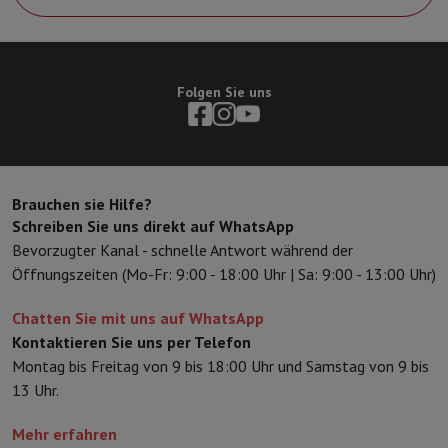
Sport, Gaming & Haustechnik
Home & Domotica
Smart Home
Sicherheit & Schutz
IP-Kameras
W
Verbundene Uhren
Smartwatch
Apple Watch
Samsung Galaxy Watc
Elektrische Mobilität
Gesamte Elektromobilität
E Scooter und Ele
Folgen Sie uns
Smart Toys
Virtual-Reality-Kopfhörer
Drohne
DJI-Drohnen
Gaming Konsole
Spielkonsolen
Refurbished Konsolen
Controller
Spi
Sport Zubehör
Sport Kopfhörer
Batterien & Elektrizität
Akkus
Ladegerät für Akkus
Steckdosen
Ste
Infos & Beratung
Brauchen sie Hilfe?
Schreiben Sie uns direkt auf WhatsApp
Warum HiFi wählen
Bevorzugter Kanal - schnelle Antwort während der
Kostenlose Lieferung
10 Verkaufsstellen
Zufrieden oder Geld zur
Öffnungszeiten (Mo-Fr: 9:00 - 18:00 Uhr | Sa: 9:00 - 13:00 Uhr)
Unsere Dienstleistungen
Kostenlose Lieferung
Abholung im Gesch
Kundenservice
Reparieren Sie Ihr Gerät
Überprüfen Sie Ihre Lieferz
Chatten Sie mit uns auf WhatsApp
Häufig gestellte Fragen
Kann ich mit der HIFI International Mast
Kontaktieren Sie uns per Telefon
Montag bis Freitag von 9 bis 18:00 Uhr und Samstag von 9 bis
13 Uhr.
Mehr erfahren