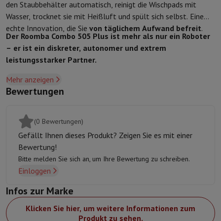
Zubehör
Bezüge, Taschen & Packtaschen
Tablet Hüllen
Ladegerät
den Staubbehälter automatisch, reinigt die Wischpads mit
Fernsehen & Audio
Wasser, trocknet sie mit Heißluft und spült sich selbst. Eine
Fernseher
Alle Fernseher
Fernseher Samsung
TV LG
TV Sony
TV Phil
echte Innovation, die Sie
von täglichem Aufwand befreit
.
Der Roomba Combo 505 Plus ist mehr als nur ein Roboter
Periphere Geräte
Heimkino
Soundbar
DVD- & Blu-ray-Player
Projek
– er ist ein diskreter, autonomer und extrem
Lautsprecher
Kabellose Lautsprecher
Hi-Fi-Lautsprecher
WiFi-Lau
leistungsstarker Partner.
Kopfhörer & Ohrhörer
Alle Kopfhörer
Apple AirPods
In-Ear Kopfhör
Unterwegs
Tragbarer DVD-Player
Tragbarer CD-Player
Bluetooth-
Mehr anzeigen
Heim-Audio
Hifi-Anlage
Verstärker
Plattenspieler
CD-Spieler
Radios
Bewertungen
Halterungen
Alle Medien
TV-Möbel
TV-Ständer
Ständer für Soundb
Zubehör
Audio- & Videokabel
Audio Zubehör
TV-Zubehör
Diktierger
Fotografie & Video
(0 Bewertungen)
Digitalkamera
Spiegelreflexkamera
Hybrid-Kamera
High Zoom-Kam
Gefällt Ihnen dieses Produkt? Zeigen Sie es mit einer
Beliebte Marken
Nikon Kamera
Sony Kamera
Bewertung!
Sofortbildkameras
Instax-Kamera
Fotopapier instax
Bitte melden Sie sich an, um Ihre Bewertung zu schreiben.
GoPro
GoPro-Kameras
GoPro Zubehör
Einloggen
Video
Action Cam
Camcorder
Infos zur Marke
Zubehör für Spiegelreflexkameras
Objektiv
Zubehör
Speicherkarte
Kabel
Zubehör Action Cam
Stative & Dreibe
Klicken Sie hier, um weitere Informationen zum
Schutz- & Transporttaschen
Für Kameras
Produkt zu sehen.