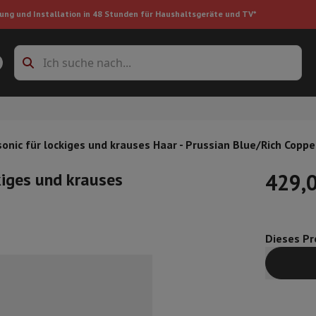
ung und Installation in 48 Stunden für Haushaltsgeräte und TV*
Zubehöre Waschmaschinen
Überlagerungsrahmen und Sockel
boxes
Einbau-Kühlschrank
onic für lockiges und krauses Haar - Prussian Blue/Rich Coppe
kiges und krauses
429,
ke
Dieses Pro
auger
Handstaubsauger
Staubsaugerroboter
Multifunktionaler Staub
iniger
Reiniger für Böden & Teppiche
Reinigungsprodukte
Mülleimer
en
Bügelmaschine
Bügelbrett
Zubehör
ler
Luftbefeuchter
Luftentfeuchter
Zusatzheizung
Behandlung von