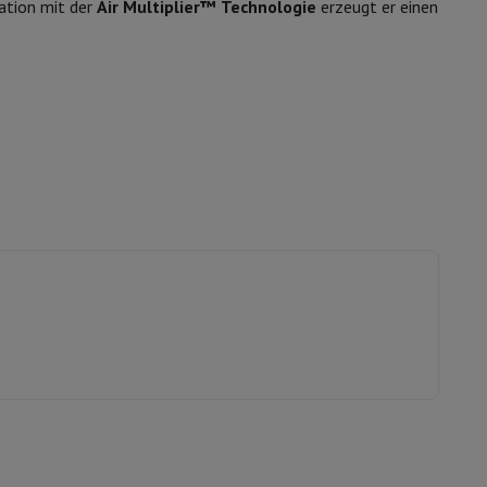
ation mit der
Air Multiplier™ Technologie
erzeugt er einen
s
Andere
er Kopfhörer
Noise Cancelling-Kopfhörer
Sport Kopfhörer
Bluetooth
eihen.