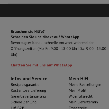
Zubehör
Speicherkarte
Kabel
Zubehör Action Cam
Stative & Dr
Schutz- & Transporttaschen
Für Kameras
Sport, Gaming & Haustechnik
Home & Domotica
Smart Home
Sicherheit & Schutz
IP-Kame
Verbundene Uhren
Smartwatch
Apple Watch
Samsung Galaxy 
Brauchen sie Hilfe?
Elektrische Mobilität
Gesamte Elektromobilität
E Scooter un
Schreiben Sie uns direkt auf WhatsApp
Smart Toys
Virtual-Reality-Kopfhörer
Drohne
DJI-Drohnen
Bevorzugter Kanal - schnelle Antwort während der
Gaming Konsole
Spielkonsolen
Refurbished Konsolen
Controll
Öffnungszeiten (Mo-Fr: 9:00 - 18:00 Uhr | Sa: 9:00 - 13:00
Sport Zubehör
Sport Kopfhörer
Uhr)
Batterien & Elektrizität
Akkus
Ladegerät für Akkus
Steckdose
Infos & Beratung
Chatten Sie mit uns auf WhatsApp
Warum HiFi wählen
Kostenlose Lieferung
10 Verkaufsstellen
Zufrieden oder Gel
Infos und Service
Mein HIFI
Unsere Dienstleistungen
Kostenlose Lieferung
Abholung im 
Bestpreisgarantie
Meine Bestellungen
Kundenservice
Reparieren Sie Ihr Gerät
Überprüfen Sie Ihre Lie
Kostenlose Lieferung
Mein Profil
Häufig gestellte Fragen
Kann ich mit der HIFI International
Garantieverlängerung
Widerrufsrecht
Sichere Zahlung
Mein Liefertermin
Hifi B2B
Ersatzteile