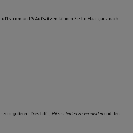
ip7 & Fold7
21009867
 Luftstrom
und
3 Aufsätzen
können Sie Ihr Haar ganz nach
Dyson
5025155118009
5025155118009
 MacBook Air
Refurbished Laptops
spads
e zu regulieren. Dies hilft,
Hitzeschäden zu vermeiden
und den
ker
Tintenpatronen & Toner