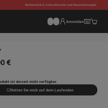
Marken
Click & Collect
Kontakt und Dienstleistungen
FR
EN
Anmelden
r
00 €
dukt ist derzeit nicht verfügbar.
sauger
Dyson Staubsauger
Staubsauger-Zubehör
Bodenreiniger
Halten Sie mich auf dem Laufenden
 Luft