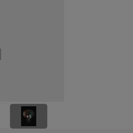
ilintegrierter Geschirrspüler
Geschirrspüler 45 cm
bau-Gefrierschrank
Weinkühlschrank einbaubar
Einbau-Kühlschrank
fen (90cm)
-Kochfeld
Modulares Kochfeld
terfahrbare Haube
Teleskopische Abzugshaube
Inselhaube
Dunstabz
lle
rmeschublade
chine
Zerkleinerer
KitchenAid
Smeg
Multifunktionale Küchenmaschin
ereiter
ör Snacks
Espressomaschine
Kapsel- & Padmaschine
Nespresso
Dolce Gusto
Se
 mit Filter
+
5
arer
Aufschnittmaschine
Küchenwaage
Vakuumverpackungsmaschin
ncha
Grillen
Elektrischer Wok