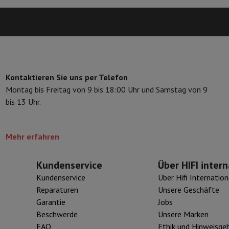
eibeinstative
Digitaler Bilderrahmen & Album
ras
Wetterwarte
Watch
Garmin
Activity Tracker
d Elektroroller
E-Bike
Kontaktieren Sie uns per Telefon
Montag bis Freitag von 9 bis 18:00 Uhr und Samstag von 9
er
Spiele
Gaming-Stühle
bis 13 Uhr.
n
Steckdosen für die Reise
Solarenergie
Mehr erfahren
d zurück
Sicher bezahlen
Kundenservice
Über HIFI intern
Geschäft
Große Elektroinstallation
Integrierte Installation
Installat
Kundenservice
Über Hifi Internation
ferzeit
Reparaturen
Unsere Geschäfte
 Mastercard auf Kredit kaufen?
Wann wird meine Bestellung geliefer
Garantie
Jobs
Beschwerde
Unsere Marken
FAQ
Ethik und Hinweisge