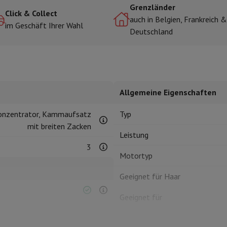
Grenzländer
Click & Collect
auch in Belgien, Frankreich &
im Geschäft Ihrer Wahl
Deutschland
r zum Kochen
n & Schneiden
Küchenlöffel
Mischen & Abmessen
Koch- und Gewürz
Allgemeine Eigenschaften
Konzentrator, Kammaufsatz
Typ
mit breiten Zacken
Leistung
te
Dyson Airwrap
Dyson Corrale
Dyson Supersonic
3
Motortyp
ing
Bartschneider
Nasen-Ohr-Clipper
Scherköpfe
Geeignet für Haar
m Licht
d Schultermassage
Körpermassage
Geeignet für
lator
Thermometer
Heizdecke
Produktinformationen