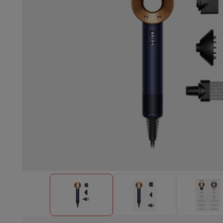
Einbaugeschirrspüler
Vollständig integrierter Geschirrspüler
Te
Kühlen und Einfrieren
Einbau-Kombi Kühl-/Gefrierschrank
Ein
Öfen
Multifunktionaler Einbaubackofen
Dampfofen
XL-Backo
Kochfelder
Alle Kochplatten
Induktionskochfeld
Glaskeramik
Abzugshauben
Alle Abzugshauben
Dekorative Abzugshaube
Un
Einbau-Mikrowelle
Einbau-Mikrowelle
Einbau-Kombi-Mikrowe
Einbau-Waschmaschinen
Einbau-Waschmaschine
Andere Einbaugeräte
Einbau-Kaffee- & Espressomaschine
Wä
Küche & Tischkultur
Küchenmaschine & Mixer
Mixer
Soupmaker
Blender
Küchenmas
Frühstück
Brotbackautomat
Toaster
Juicer
Eierkocher
Joghurtb
Snacks
Fritteuse
Airfryer
Sandwichmaschine
Waffeleisen
Zubeh
Desserts
Chocolatier
Eismaschine & Eiskocher
Crêpe-Pfanne
Indoor-Garten
Click & Grow
Kräuter & Zubehör
Kaffee & Tee
Kaffeemaschine
Espressomaschine
De'Longhi 
Getränk
Sprudelnde Getränkemaschine
Bierzapfanlage
Karaffe
Küchengeräte
Dörrgeräte
Nudelmaschine
Slow Cooker
Dampfg
Spaß beim Kochen
Grills
Gourmet-Geräte
Raclette
Fondue
Pla
Am Tisch
Tischkultur
Tischdekoration