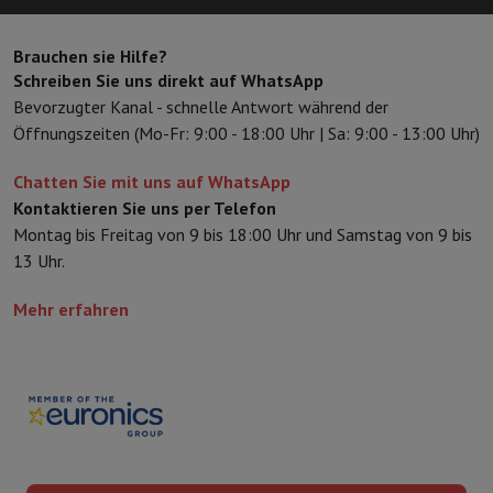
Zubehör
Bezüge, Taschen & Packtaschen
Tablet Hüllen
Ladegerät
Fernsehen & Audio
Brauchen sie Hilfe?
Fernseher
Alle Fernseher
Fernseher Samsung
TV LG
TV Sony
TV Phil
Schreiben Sie uns direkt auf WhatsApp
Periphere Geräte
Heimkino
Soundbar
DVD- & Blu-ray-Player
Projek
Bevorzugter Kanal - schnelle Antwort während der
Lautsprecher
Kabellose Lautsprecher
Hi-Fi-Lautsprecher
WiFi-Lau
Öffnungszeiten (Mo-Fr: 9:00 - 18:00 Uhr | Sa: 9:00 - 13:00 Uhr)
Kopfhörer & Ohrhörer
Alle Kopfhörer
Apple AirPods
In-Ear Kopfhör
Unterwegs
Tragbarer DVD-Player
Tragbarer CD-Player
Bluetooth-
Chatten Sie mit uns auf WhatsApp
Heim-Audio
Hifi-Anlage
Verstärker
Plattenspieler
CD-Spieler
Radios
Kontaktieren Sie uns per Telefon
Halterungen
Alle Medien
TV-Möbel
TV-Ständer
Ständer für Soundb
Montag bis Freitag von 9 bis 18:00 Uhr und Samstag von 9 bis
Zubehör
Audio- & Videokabel
Audio Zubehör
TV-Zubehör
Diktierger
13 Uhr.
Fotografie & Video
Digitalkamera
Spiegelreflexkamera
Hybrid-Kamera
High Zoom-Kam
Mehr erfahren
Beliebte Marken
Nikon Kamera
Sony Kamera
Sofortbildkameras
Instax-Kamera
Fotopapier instax
GoPro
GoPro-Kameras
GoPro Zubehör
Video
Action Cam
Camcorder
Zubehör für Spiegelreflexkameras
Objektiv
Zubehör
Speicherkarte
Kabel
Zubehör Action Cam
Stative & Dreibe
Schutz- & Transporttaschen
Für Kameras