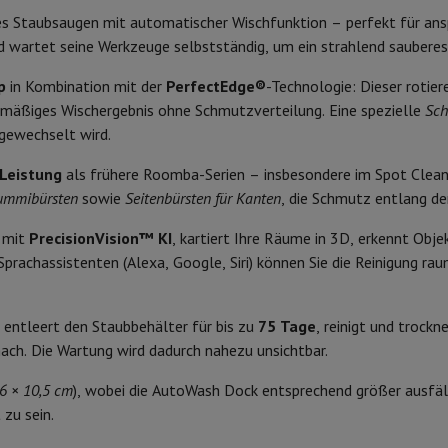
 Air
Samsung Smartphones
Samsung Galaxy S25
Samsung Galaxy Fl
es Staubsaugen mit automatischer Wischfunktion – perfekt für ansp
Batterietyp
nes
Generalüberholtes iPhone
Generalüberholtes Samsung
nd wartet seine Werkzeuge selbstständig, um ein strahlend saubere
Kartografie
Watch
Garmin
Activity Tracker
Status der Batterie
Phone Bildschirmschutz
Samsung Bildschirmschutz
p
in Kombination mit der
PerfectEdge®
-Technologie: Dieser rotie
mera, Laser, Selbststudium
le Ladegeräte
Ladestation
ichmäßiges Wischergebnis ohne Schmutzverteilung. Eine spezielle
Sch
edenes
Freisprecheinrichtung
on Treppen, Erkennung von
gewechselt wird.
Automatisches Nachladen
ten, Erkennung von großen
Leistung
als frühere Roomba-Serien – insbesondere im Spot Clean
Objekten
Automatischer Start
Gummibürsten
sowie
Seitenbürsten für Kanten
, die Schmutz entlang de
rad-Navigation
Kabellos
mit
PrecisionVision™ KI
, kartiert Ihre Räume in 3D, erkennt Obj
prachassistenten (Alexa, Google, Siri) können Sie die Reinigung ra
Saugen, Waschen
Allgemeine Merkmale
1-Computer
Laptop Gaming
Apple MacBook
Apple MacBook Pro
Apple
Apple iMac
PC Gamer
Typ
 entleert den Staubbehälter für bis zu
75 Tage
, reinigt und trock
0 Series
Gaming-Monitor
Gaming-Maus
Gaming-Stühle
Gaming-Mau
Rolle
ach. Die Wartung wird dadurch nahezu unsichtbar.
Farbe
alaxy Tab
Refurbished tablets
Laserdrucker
Epson EcoTank
Mobile Fotodrucker
Fotopapier & Druc
,6 × 10,5 cm
), wobei die AutoWash Dock entsprechend größer ausfäl
Breite
 zu sein.
ektor
Webcam
PC-Lautsprecher
Höhe