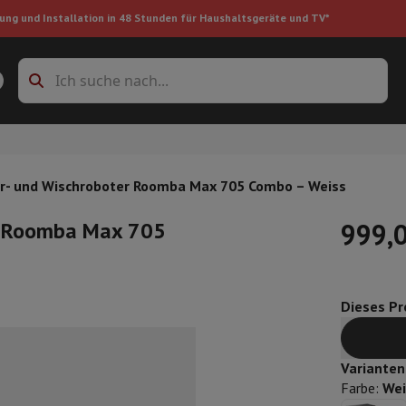
ung und Installation in 48 Stunden für Haushaltsgeräte und TV*
Zubehöre Waschmaschinen
Überlagerungsrahmen und Sockel
boxes
Einbau-Kühlschrank
r- und Wischroboter Roomba Max 705 Combo – Weiss
r Roomba Max 705
999,
ke
Dieses Pro
auger
Handstaubsauger
Staubsaugerroboter
Multifunktionaler Staub
iniger
Reiniger für Böden & Teppiche
Reinigungsprodukte
Mülleimer
en
Bügelmaschine
Bügelbrett
Zubehör
Varianten
ler
Luftbefeuchter
Luftentfeuchter
Zusatzheizung
Behandlung von
Farbe
:
We