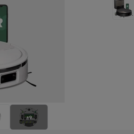
ilintegrierter Geschirrspüler
Geschirrspüler 45 cm
bau-Gefrierschrank
Weinkühlschrank einbaubar
Einbau-Kühlschrank
fen (90cm)
-Kochfeld
Modulares Kochfeld
terfahrbare Haube
Teleskopische Abzugshaube
Inselhaube
Dunstabz
lle
rmeschublade
chine
Zerkleinerer
KitchenAid
Smeg
Multifunktionale Küchenmaschin
ereiter
ör Snacks
Espressomaschine
Kapsel- & Padmaschine
Nespresso
Dolce Gusto
Se
 mit Filter
+
9
arer
Aufschnittmaschine
Küchenwaage
Vakuumverpackungsmaschin
ncha
Grillen
Elektrischer Wok