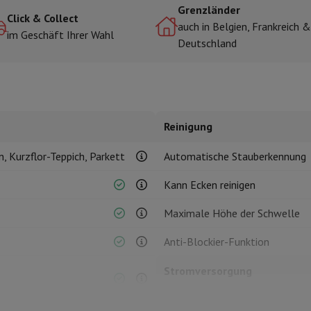
Grenzländer
Click & Collect
auch in Belgien, Frankreich &
im Geschäft Ihrer Wahl
Deutschland
r zum Kochen
n & Schneiden
Küchenlöffel
Mischen & Abmessen
Koch- und Gewürz
Reinigung
, Kurzflor-Teppich, Parkett
Automatische Stauberkennung
Kann Ecken reinigen
te
Dyson Airwrap
Dyson Corrale
Dyson Supersonic
Maximale Höhe der Schwelle
ing
Bartschneider
Nasen-Ohr-Clipper
Scherköpfe
Anti-Blockier-Funktion
m Licht
d Schultermassage
Körpermassage
Stromversorgung
lator
Thermometer
Heizdecke
Macht