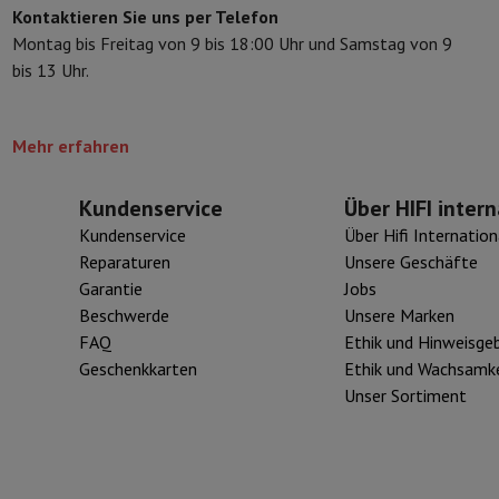
Kontaktieren Sie uns per Telefon
eibeinstative
Digitaler Bilderrahmen & Album
Montag bis Freitag von 9 bis 18:00 Uhr und Samstag von 9
bis 13 Uhr.
ras
Wetterwarte
Watch
Garmin
Activity Tracker
Mehr erfahren
d Elektroroller
E-Bike
Kundenservice
Über HIFI intern
er
Spiele
Gaming-Stühle
Kundenservice
Über Hifi Internation
Reparaturen
Unsere Geschäfte
n
Steckdosen für die Reise
Solarenergie
Garantie
Jobs
Beschwerde
Unsere Marken
FAQ
Ethik und Hinweisge
d zurück
Sicher bezahlen
Geschenkkarten
Ethik und Wachsamke
Geschäft
Große Elektroinstallation
Integrierte Installation
Installat
Unser Sortiment
ferzeit
 Mastercard auf Kredit kaufen?
Wann wird meine Bestellung geliefer