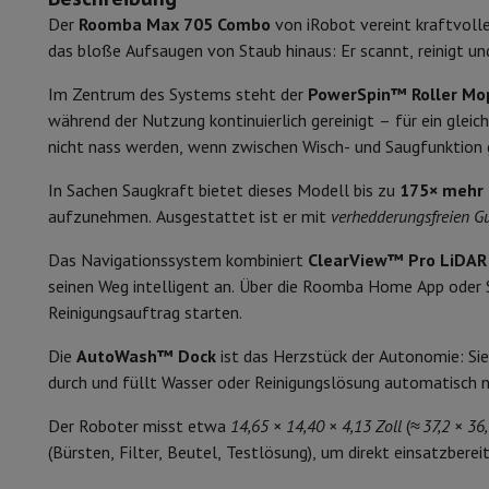
Smartphones
Alle Smartphones
Apple iPhone
iPhone 17
iPhone
Navigation
Der
Roomba Max 705 Combo
von iRobot vereint kraftvoll
Generalüberholte Smartphones
Generalüberholte Smartpho
das bloße Aufsaugen von Staub hinaus: Er scannt, reinigt u
Navigationsmethode
Verbundene Uhren
Smartwatch
Apple Watch
Samsung Galaxy 
Schutz
iPhone Hülle
Samsung Hülle
Universelle Schutzhülle
i
Im Zentrum des Systems steht der
PowerSpin™ Roller Mo
Technik
Ka
Nachladen
Powerbank
Ladegerät
Ladegeräte für das Auto
App
während der Nutzung kontinuierlich gereinigt – für ein gle
Telefonie-Zubehör
Speicherkarte
Kabel
Autohalterung
Verschi
Erkennung v
nicht nass werden, wenn zwischen Wisch- und Saugfunktion 
Zahlungsterminals
SumUp
Erkennung
großen Objek
GSM
Alle GSM
Emporia GSM
GSM Nokia
In Sachen Saugkraft bietet dieses Modell bis zu
175× mehr 
Festnetztelefone
Alle Festnetztelefone
Gigaset-Telefone
aufzunehmen. Ausgestattet ist er mit
verhedderungsfreien 
Navigationssystem
Navigation Auto
Radarwarner Coyote
Fahr
Funktionen
Das Navigationssystem kombiniert
ClearView™ Pro LiDAR
Verschiedenes
Walkie-Talkies
Mobile Fotodrucker
seinen Weg intelligent an. Über die Roomba Home App oder S
Verwenden Sie
Computer & Büro
Reinigungsauftrag starten.
Laptop & Notebook
Laptop
Ultra-portabler Computer
2-in-
Anwärter
Desktop-Computer
Desktop-Computer
All-in-One-Computer
Die
AutoWash™ Dock
ist das Herzstück der Autonomie: Sie
PC Gaming
Gaming-Bereich
Laptop Gaming
PC Gamer
PC RTX 5
Typ Mops
durch und füllt Wasser oder Reinigungslösung automatisch n
Tablette & E-Reader
Tablette
E-Reader
Apple iPad
Samsung G
Drucker & Scanner
Drucker
HP Instant Ink
Tintenstrahldrucker
Hochklappbarer Wischmop
Der Roboter misst etwa
14,65 × 14,40 × 4,13 Zoll
(≈
37,2 × 36
Netzwerk
FRITZ!
IP-Kameras
(Bürsten, Filter, Beutel, Testlösung), um direkt einsatzbereit
Turbo-Funktion
Peripheriegerät
PC-Bildschirm
Tastatur
Maus
PC-Headsets
Proj