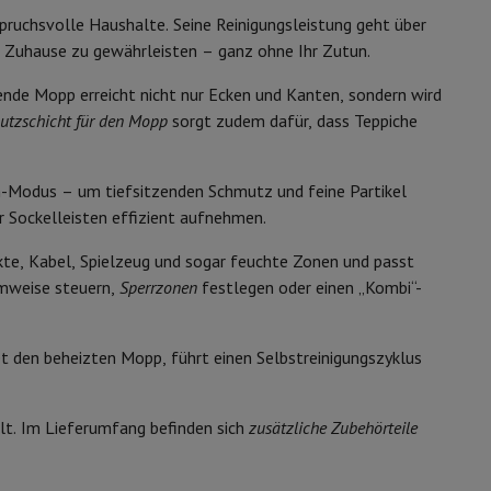
ip7 & Fold7
ruchsvolle Haushalte. Seine Reinigungsleistung geht über
Lithium-Ionen
s Zuhause zu gewährleisten – ganz ohne Ihr Zutun.
rende Mopp erreicht nicht nur Ecken und Kanten, sondern wird
utzschicht für den Mopp
sorgt zudem dafür, dass Teppiche
-Modus – um tiefsitzenden Schmutz und feine Partikel
r Sockelleisten effizient aufnehmen.
ekte, Kabel, Spielzeug und sogar feuchte Zonen und passt
umweise steuern,
Sperrzonen
festlegen oder einen „Kombi“-
 MacBook Air
Refurbished Laptops
Roboter-Staubsauger
net den beheizten Mopp, führt einen Selbstreinigungszyklus
spads
Weiß
ker
Tintenpatronen & Toner
lt. Im Lieferumfang befinden sich
zusätzliche Zubehörteile
43 cm
43.2 cm