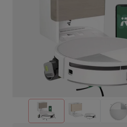
Einbaugeschirrspüler
Vollständig integrierter Geschirrspüler
Te
Kühlen und Einfrieren
Einbau-Kombi Kühl-/Gefrierschrank
Ein
Öfen
Multifunktionaler Einbaubackofen
Dampfofen
XL-Backo
Kochfelder
Alle Kochplatten
Induktionskochfeld
Glaskeramik
Abzugshauben
Alle Abzugshauben
Dekorative Abzugshaube
Un
Einbau-Mikrowelle
Einbau-Mikrowelle
Einbau-Kombi-Mikrowe
Einbau-Waschmaschinen
Einbau-Waschmaschine
Andere Einbaugeräte
Einbau-Kaffee- & Espressomaschine
Wä
Küche & Tischkultur
Küchenmaschine & Mixer
Mixer
Soupmaker
Blender
Küchenmas
Frühstück
Brotbackautomat
Toaster
Juicer
Eierkocher
Joghurtb
Snacks
Fritteuse
Airfryer
Sandwichmaschine
Waffeleisen
Zubeh
Desserts
Chocolatier
Eismaschine & Eiskocher
Crêpe-Pfanne
Indoor-Garten
Click & Grow
Kräuter & Zubehör
Kaffee & Tee
Kaffeemaschine
Espressomaschine
De'Longhi 
Getränk
Sprudelnde Getränkemaschine
Bierzapfanlage
Karaffe
Küchengeräte
Dörrgeräte
Nudelmaschine
Slow Cooker
Dampfg
Spaß beim Kochen
Grills
Gourmet-Geräte
Raclette
Fondue
Pla
Am Tisch
Tischkultur
Tischdekoration