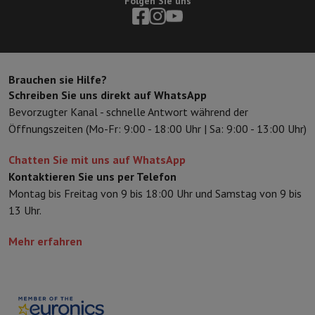
Folgen Sie uns
Zubehör
Bezüge, Taschen & Packtaschen
Tablet Hüllen
Ladegerät
Fernsehen & Audio
Fernseher
Alle Fernseher
Fernseher Samsung
TV LG
TV Sony
TV Phil
Periphere Geräte
Heimkino
Soundbar
DVD- & Blu-ray-Player
Projek
Lautsprecher
Kabellose Lautsprecher
Hi-Fi-Lautsprecher
WiFi-Lau
Brauchen sie Hilfe?
Kopfhörer & Ohrhörer
Alle Kopfhörer
Apple AirPods
In-Ear Kopfhör
Schreiben Sie uns direkt auf WhatsApp
Unterwegs
Tragbarer DVD-Player
Tragbarer CD-Player
Bluetooth-
Bevorzugter Kanal - schnelle Antwort während der
Heim-Audio
Hifi-Anlage
Verstärker
Plattenspieler
CD-Spieler
Radios
Öffnungszeiten (Mo-Fr: 9:00 - 18:00 Uhr | Sa: 9:00 - 13:00 Uhr)
Halterungen
Alle Medien
TV-Möbel
TV-Ständer
Ständer für Soundb
Zubehör
Audio- & Videokabel
Audio Zubehör
TV-Zubehör
Diktierger
Chatten Sie mit uns auf WhatsApp
Fotografie & Video
Kontaktieren Sie uns per Telefon
Digitalkamera
Spiegelreflexkamera
Hybrid-Kamera
High Zoom-Kam
Montag bis Freitag von 9 bis 18:00 Uhr und Samstag von 9 bis
Beliebte Marken
Nikon Kamera
Sony Kamera
13 Uhr.
Sofortbildkameras
Instax-Kamera
Fotopapier instax
GoPro
GoPro-Kameras
GoPro Zubehör
Mehr erfahren
Video
Action Cam
Camcorder
Zubehör für Spiegelreflexkameras
Objektiv
Zubehör
Speicherkarte
Kabel
Zubehör Action Cam
Stative & Dreibe
Schutz- & Transporttaschen
Für Kameras