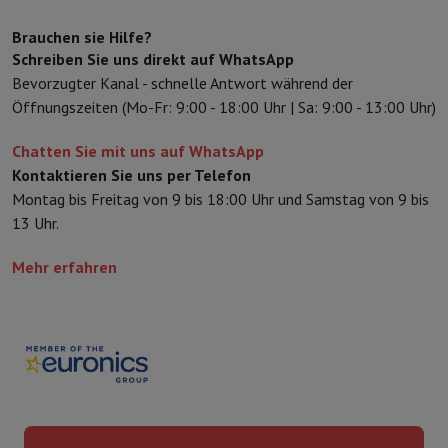
Schutz
iPhone Hülle
Samsung Hülle
Universelle Schutzhülle
iPhone
Brauchen sie Hilfe?
Nachladen
Powerbank
Ladegerät
Ladegeräte für das Auto
Apple L
Schreiben Sie uns direkt auf WhatsApp
Telefonie-Zubehör
Speicherkarte
Kabel
Autohalterung
Verschieden
Bevorzugter Kanal - schnelle Antwort während der
Zahlungsterminals
SumUp
Öffnungszeiten (Mo-Fr: 9:00 - 18:00 Uhr | Sa: 9:00 - 13:00 Uhr)
GSM
Alle GSM
Emporia GSM
GSM Nokia
Festnetztelefone
Alle Festnetztelefone
Gigaset-Telefone
Chatten Sie mit uns auf WhatsApp
Navigationssystem
Navigation Auto
Radarwarner Coyote
Fahrrad-
Kontaktieren Sie uns per Telefon
Verschiedenes
Walkie-Talkies
Mobile Fotodrucker
Montag bis Freitag von 9 bis 18:00 Uhr und Samstag von 9 bis
Computer & Büro
13 Uhr.
Laptop & Notebook
Laptop
Ultra-portabler Computer
2-in-1-Com
Desktop-Computer
Desktop-Computer
All-in-One-Computer
Apple
Mehr erfahren
PC Gaming
Gaming-Bereich
Laptop Gaming
PC Gamer
PC RTX 50 Se
Tablette & E-Reader
Tablette
E-Reader
Apple iPad
Samsung Galax
Drucker & Scanner
Drucker
HP Instant Ink
Tintenstrahldrucker
Lase
Netzwerk
FRITZ!
IP-Kameras
Peripheriegerät
PC-Bildschirm
Tastatur
Maus
PC-Headsets
Projekto
Arbeitsspeicher & Speicher
Festplatte
Solid State Drive (SSD)
Spei
Software
Operating system
Andere