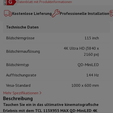
Datenblatt mit Produktinformationen
Kuechenzubehoer
Manik und Küchenhandschuhe
Thermometer zu
Küchenutensilien
Küchenmesser
Raspeln & Schälen
Kotelieren & 
Kostenlose Lieferung
Professionelle Installation
Gebaeckutensilien
Muscheln
Tischkultur
Besteck
Gläser
Service
Technische Daten
Getränkezubehör
Kaffee & Tee
Wein
Karaffen & Becher
Tischdekoration
Tischset
Bildschirmgrösse
115 inch
Aufbewahren
Brotkästen
Mülleimer
Pflege & Gesundheit
4K Ultra HD (3840 x
Bildschirmauflösung
Zahnbürste
Elektrische Zahnbürste
Zahnbürstenzubehör
2160 px)
Haarpflege
Haarglätter
Haartrockner
Lockenstab
Gebläsebürste
Dys
Beauty
Gesichtspflege
Spiegel
Beauty-Accessoires
Bildschirmtyp
QD-MiniLED
Rasur
Haarschneidemaschine
Elektrischer Rasierer
Bodygrooming
B
Auffrischungsrate
144 Hz
Haarentfernung
Ladyshave
Epiliergerät
Epilierer von gepulstem Li
Massage
Massage der Füße
Massage des Rückens
Nacken- und Sc
Vesa-Standard
1000 x 600 mm
Wellness
Personenwaage
Blutdruckmessgerät
Kreislaufstimulator
Mehr Spezifikationen
Telefonie & Navigation
Beschreibung
Smartphones
Alle Smartphones
Apple iPhone
iPhone 17
iPhone Air
Tauchen Sie ein in das ultimative kinematografische
Generalüberholte Smartphones
Generalüberholte Smartphones
Ge
Erlebnis mit dem TCL 115X955 MAX QD-MiniLED 4K
Verbundene Uhren
Smartwatch
Apple Watch
Samsung Galaxy Watc