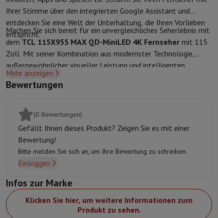
Sport, Gaming & Haustechnik
Ihrer Stimme über den integrierten Google Assistant und
Home & Domotica
Smart Home
Sicherheit & Schutz
IP-Kameras
W
entdecken Sie eine Welt der Unterhaltung, die Ihren Vorlieben
Verbundene Uhren
Smartwatch
Apple Watch
Samsung Galaxy Watc
Machen Sie sich bereit für ein unvergleichliches Seherlebnis mit
entspricht.
Elektrische Mobilität
Gesamte Elektromobilität
E Scooter und Ele
dem
TCL 115X955 MAX QD-MiniLED 4K Fernseher
mit 115
Smart Toys
Virtual-Reality-Kopfhörer
Drohne
DJI-Drohnen
Zoll. Mit seiner Kombination aus modernster Technologie,
Gaming Konsole
Spielkonsolen
Refurbished Konsolen
Controller
Spi
außergewöhnlicher visueller Leistung und intelligenten
Mehr anzeigen
Sport Zubehör
Sport Kopfhörer
Funktionen sprengt dieser Fernseher die Grenzen der
Bewertungen
Batterien & Elektrizität
Akkus
Ladegerät für Akkus
Steckdosen
Ste
Innovation, um Ihnen ein ultimatives kinematografisches
Infos & Beratung
Erlebnis im Komfort Ihres Zuhauses zu bieten.
Warum HiFi wählen
(0 Bewertungen)
Kostenlose Lieferung
10 Verkaufsstellen
Zufrieden oder Geld zur
Gefällt Ihnen dieses Produkt? Zeigen Sie es mit einer
Unsere Dienstleistungen
Kostenlose Lieferung
Abholung im Gesch
Bewertung!
Kundenservice
Reparieren Sie Ihr Gerät
Überprüfen Sie Ihre Lieferz
Bitte melden Sie sich an, um Ihre Bewertung zu schreiben.
Häufig gestellte Fragen
Kann ich mit der HIFI International Mast
Einloggen
Infos zur Marke
Klicken Sie hier, um weitere Informationen zum
Produkt zu sehen.