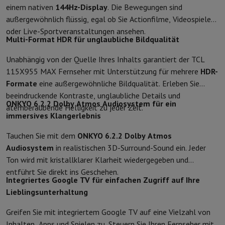
Zubehör
Bezüge, Taschen & Packtaschen
Tablet Hüllen
Ladegerät
einem nativen
144Hz-Display
. Die Bewegungen sind
Fernsehen & Audio
außergewöhnlich flüssig, egal ob Sie Actionfilme, Videospiele
Fernseher
Alle Fernseher
Fernseher Samsung
TV LG
TV Sony
TV Phil
oder Live-Sportveranstaltungen ansehen.
Periphere Geräte
Heimkino
Soundbar
DVD- & Blu-ray-Player
Projek
Multi-Format HDR für unglaubliche Bildqualität
Lautsprecher
Kabellose Lautsprecher
Hi-Fi-Lautsprecher
WiFi-Lau
Unabhängig von der Quelle Ihres Inhalts garantiert der TCL
Kopfhörer & Ohrhörer
Alle Kopfhörer
Apple AirPods
In-Ear Kopfhör
115X955 MAX Fernseher mit Unterstützung für mehrere
HDR-
Unterwegs
Tragbarer DVD-Player
Tragbarer CD-Player
Bluetooth-
Formate
eine außergewöhnliche Bildqualität. Erleben Sie
Heim-Audio
Hifi-Anlage
Verstärker
Plattenspieler
CD-Spieler
Radios
beeindruckende Kontraste, unglaubliche Details und
Halterungen
Alle Medien
TV-Möbel
TV-Ständer
Ständer für Soundb
ONKYO 6.2.2 Dolby Atmos Audiosystem für ein
atemberaubende Helligkeit zu jeder Zeit.
Zubehör
Audio- & Videokabel
Audio Zubehör
TV-Zubehör
Diktierger
immersives Klangerlebnis
Fotografie & Video
Digitalkamera
Spiegelreflexkamera
Hybrid-Kamera
High Zoom-Kam
Tauchen Sie mit dem
ONKYO 6.2.2 Dolby Atmos
Beliebte Marken
Nikon Kamera
Sony Kamera
Audiosystem
in realistischen 3D-Surround-Sound ein. Jeder
Sofortbildkameras
Instax-Kamera
Fotopapier instax
Ton wird mit kristallklarer Klarheit wiedergegeben und
GoPro
GoPro-Kameras
GoPro Zubehör
entführt Sie direkt ins Geschehen.
Integriertes Google TV für einfachen Zugriff auf Ihre
Video
Action Cam
Camcorder
Lieblingsunterhaltung
Zubehör für Spiegelreflexkameras
Objektiv
Zubehör
Speicherkarte
Kabel
Zubehör Action Cam
Stative & Dreibe
Greifen Sie mit integriertem Google TV auf eine Vielzahl von
Schutz- & Transporttaschen
Für Kameras
Inhalten, Apps und Spielen zu. Steuern Sie Ihren Fernseher mit