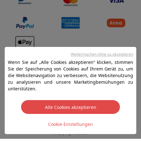
Verkaufsbedingungen
Weitermachen ohne zu akzeptieren
Wenn Sie auf „Alle Cookies akzeptieren“ klicken, stimmen
Datenschutz
Sie der Speicherung von Cookies auf Ihrem Gerät zu, um
Disclaimer
die Websitenavigation zu verbessern, die Websitenutzung
zu analysieren und unsere Marketingbemühungen zu
Cookies
unterstützen.
SA HIFI international - 2 Rue Läiteschbaach, 5324
Alle Cookies akzeptieren
Contern, G-D de Luxembourg - 00 128 297/101
TVA LU 190.388.17
Cookie-Einstellungen
Copyright 2026