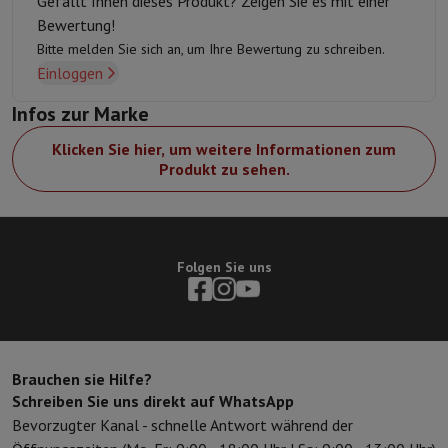
Gefällt Ihnen dieses Produkt? Zeigen Sie es mit einer
Gen7 Prozessors, der jedes Bild analysiert und verbessert für
Bewertung!
außergewöhnliche Klarheit und Schärfe.
Bitte melden Sie sich an, um Ihre Bewertung zu schreiben.
Einloggen
HDR Dolby Vision / HDR10 / HLG
Erleben Sie beeindruckende Bilder mit HDR-Kompatibilität,
Infos zur Marke
einschließlich Dolby Vision, HDR10 und HLG, für eindrucksvolle
Klicken Sie hier, um weitere Informationen zum
Kontraste und präzise Details in dunklen und hellen Bereichen.
Produkt zu sehen.
G-Sync- und FreeSync-Kompatibilität
Tauchen Sie ein in flüssige und reaktionsfähige Spiele mit der G-
Sync (Nvidia) und FreeSync (AMD) Kompatibilität, die eine
Folgen Sie uns
perfekte Synchronisation zwischen Bildwiederholfrequenz des
Bildschirms und Grafikkarte gewährleistet.
Dolby Atmos
Genießen Sie atemberaubenden Surround-Sound mit Dolby
Brauchen sie Hilfe?
Atmos-Technologie, die ein immersives Klangerlebnis bietet
Schreiben Sie uns direkt auf WhatsApp
und Ihre Lieblingsfilme, -sendungen und -spiele zum Leben
Bevorzugter Kanal - schnelle Antwort während der
erweckt.