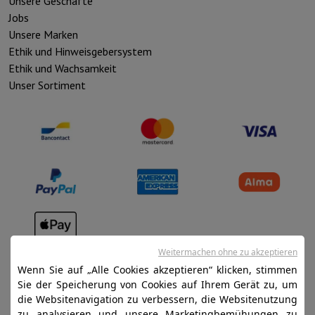
Unsere Geschäfte
Jobs
Unsere Marken
Ethik und Hinweisgebersystem
Ethik und Wachsamkeit
Unser Sortiment
Verkaufsbedingungen
Weitermachen ohne zu akzeptieren
Wenn Sie auf „Alle Cookies akzeptieren“ klicken, stimmen
Datenschutz
Sie der Speicherung von Cookies auf Ihrem Gerät zu, um
Disclaimer
die Websitenavigation zu verbessern, die Websitenutzung
zu analysieren und unsere Marketingbemühungen zu