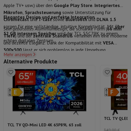
Apple TV+ usw.) über den
Google Play Store
.
Integriertes
Mikrofon
,
Sprachsteuerung
sowie Unterstützung für
Elegantes Design und perfekte Integration
Chromecast
und
T-cast
sowie
Bluetooth
und
DLNA 1.5
sorgen für eine vollständige, intuitive Konnektivität. Mit
über
Sein
gebürstetes Aluminiumdesign
, die schlanke Form (
66 mm
52 GB internem Speicher
wird der TCL 55C79K zu einem
Tiefe
) und der
zentrale Standfuß
verleihen ihm eine moderne
echten digitalen Zentrum.
und dezente Eleganz. Dank der Kompatibilität mit
VESA
300x300
lässt er sich problemlos in jede Umgebung
Mehr anzeigen
integrieren. Mit einem Gewicht von nur
13,3 kg ohne
Alternative Produkte
Standfuß
eignet er sich ideal für die Wandmontage.
TCL TV QLED F
TCL TV QD-Mini LED 4K 65P89L 65 zoll
349,00 €