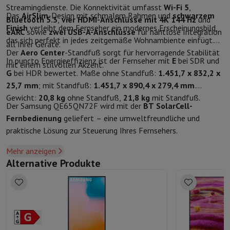
Streamingdienste. Die Konnektivität umfasst
Wi-Fi 5
,
Das
AirSlim
-Design mit schmalem Rahmen und
schwarzem
Bluetooth 5.3
,
vier HDMI-Anschlüsse mit 4K 144 Hz
und
Finish
verleiht dem Fernseher ein modernes Erscheinungsbild,
eARC
sowie
zwei USB-A-Anschlüsse
für nahtlose Integration
das sich perfekt in jedes zeitgemäße Wohnambiente einfügt.
all Ihrer Geräte.
Der
Aero Center
-Standfuß sorgt für hervorragende Stabilität
In puncto Energieeffizienz ist der Fernseher mit
E
bei SDR und
mit einem stilvollen Akzent.
G
bei HDR bewertet. Maße ohne Standfuß:
1.451,7 x 832,2 x
25,7 mm
; mit Standfuß:
1.451,7 x 890,4 x 279,4 mm
.
Gewicht:
20,8 kg
ohne Standfuß,
21,8 kg
mit Standfuß.
Der Samsung QE65QN72F wird mit der
BT SolarCell-
Fernbedienung
geliefert – eine umweltfreundliche und
praktische Lösung zur Steuerung Ihres Fernsehers.
Mehr anzeigen
Alternative Produkte