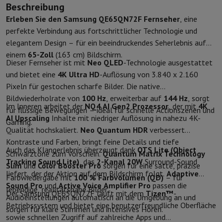
Sport, Gaming & Haustechnik
Beschreibung
Home & Domotica
Smart Home
Sicherheit & Schutz
IP-Kameras
W
Erleben Sie den Samsung QE65QN72F Fernseher
, eine
Verbundene Uhren
Smartwatch
Apple Watch
Samsung Galaxy Watc
perfekte Verbindung aus fortschrittlicher Technologie und
Elektrische Mobilität
Gesamte Elektromobilität
E Scooter und Ele
elegantem Design – für ein beeindruckendes Seherlebnis auf
Smart Toys
Virtual-Reality-Kopfhörer
Drohne
DJI-Drohnen
einem
65-Zoll
(163 cm) Bildschirm.
Dieser Fernseher ist mit
Neo QLED
-Technologie ausgestattet
Gaming Konsole
Spielkonsolen
Refurbished Konsolen
Controller
Spi
und bietet eine
4K Ultra HD
-Auflösung von 3.840 x 2.160
Sport Zubehör
Sport Kopfhörer
Pixeln für gestochen scharfe Bilder. Die native
Batterien & Elektrizität
Akkus
Ladegerät für Akkus
Steckdosen
Ste
Bildwiederholrate von
100 Hz
, erweiterbar auf
144 Hz
, sorgt
Infos & Beratung
Im Inneren arbeitet der
NQ4 AI Gen2 Prozessor
, der mit
4K
für flüssige Bewegungen – ideal für schnelle Actionszenen und
Warum HiFi wählen
AI Upscaling
Inhalte mit niedriger Auflösung in nahezu 4K-
Gaming.
Kostenlose Lieferung
10 Verkaufsstellen
Zufrieden oder Geld zur
Qualität hochskaliert.
Neo Quantum HDR
verbessert
Unsere Dienstleistungen
Kostenlose Lieferung
Abholung im Gesch
Kontraste und Farben, bringt feine Details und tiefe
Kundenservice
Reparieren Sie Ihr Gerät
Überprüfen Sie Ihre Lieferz
Auch das Klangerlebnis überzeugt dank
OTS Lite (Object
Schwarztöne zum Vorschein.
Quantum Matrix Technology
Häufig gestellte Fragen
Kann ich mit der HIFI International Mast
Tracking Sound Lite)
, das
2-Kanal
20W
Surround-Sound
Slim
und
Color Booster Pro
sorgen für eine satte, präzise
liefert, der der Aktion auf dem Bildschirm folgt.
Adaptive
Farbwiedergabe mit
100 % Farbvolumen (QD)
– für
Sound Pro
und
Active Voice Amplifier Pro
passen die
lebendige, realitätsnahe Bilder.
Der Samsung QE65QN72F läuft mit dem
Tizen™
-
Audioeinstellungen automatisch an die Umgebung an und
Betriebssystem und bietet eine benutzerfreundliche Oberfläche
sorgen für klare Stimmen und intensives Hören.
sowie schnellen Zugriff auf zahlreiche Apps und