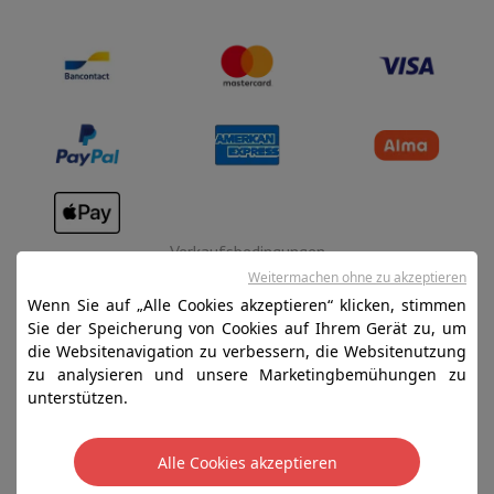
Verkaufsbedingungen
Weitermachen ohne zu akzeptieren
Datenschutz
Wenn Sie auf „Alle Cookies akzeptieren“ klicken, stimmen
Disclaimer
Sie der Speicherung von Cookies auf Ihrem Gerät zu, um
die Websitenavigation zu verbessern, die Websitenutzung
Cookies
zu analysieren und unsere Marketingbemühungen zu
unterstützen.
SA HIFI international - 2 Rue Läiteschbaach, 5324
Contern, G-D de Luxembourg - 00 128 297/101
Alle Cookies akzeptieren
TVA LU 190.388.17