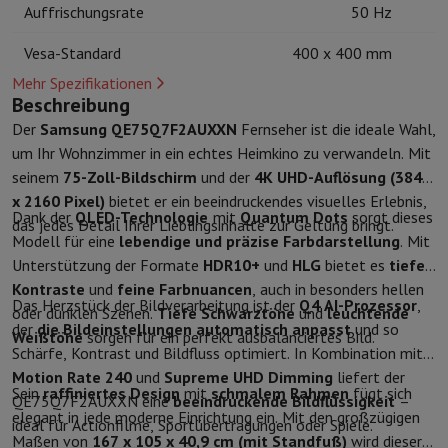
Auffrischungsrate
50 Hz
Schutz
iPhone Hülle
Samsung Hülle
Universelle Schutzhülle
iPhone
Nachladen
Powerbank
Ladegerät
Ladegeräte für das Auto
Apple L
Vesa-Standard
400 x 400 mm
Telefonie-Zubehör
Speicherkarte
Kabel
Autohalterung
Verschieden
Mehr Spezifikationen
Zahlungsterminals
SumUp
Beschreibung
GSM
Alle GSM
Emporia GSM
GSM Nokia
Der
Samsung QE75Q7F2AUXXN
Fernseher ist die ideale Wahl,
Festnetztelefone
Alle Festnetztelefone
Gigaset-Telefone
um Ihr Wohnzimmer in ein echtes Heimkino zu verwandeln. Mit
Navigationssystem
Navigation Auto
Radarwarner Coyote
Fahrrad-
seinem
75-Zoll-Bildschirm
und der
4K UHD-Auflösung (3840
Verschiedenes
Walkie-Talkies
Mobile Fotodrucker
x 2160 Pixel)
bietet er ein beeindruckendes visuelles Erlebnis,
Computer & Büro
Dank der
QLED-Technologie
mit
Quantum Dots
sorgt dieses
das jedes Detail Ihrer Lieblingsinhalte zur Geltung bringt.
Laptop & Notebook
Laptop
Ultra-portabler Computer
2-in-1-Com
Modell für eine
lebendige und präzise Farbdarstellung
. Mit
Desktop-Computer
Desktop-Computer
All-in-One-Computer
Apple
Unterstützung der Formate
HDR10+
und
HLG
bietet es
tiefe
PC Gaming
Gaming-Bereich
Laptop Gaming
PC Gamer
PC RTX 50 Se
Kontraste
und
feine Farbnuancen
, auch in besonders hellen
Das Herzstück der Bildverarbeitung ist der
Q4 AI-Prozessor
,
Tablette & E-Reader
Tablette
E-Reader
Apple iPad
Samsung Galax
oder dunklen Szenen.
Tiefe Schwarztöne
und
leuchtende
der
die Bildeinstellungen automatisch anpasst
und so
Drucker & Scanner
Drucker
HP Instant Ink
Tintenstrahldrucker
Lase
Weißtöne
sorgen für ein perfekt ausbalanciertes Bild.
Schärfe, Kontrast und Bildfluss optimiert. In Kombination mit
Netzwerk
FRITZ!
IP-Kameras
Motion Rate 240
und
Supreme UHD Dimming
liefert der
Peripheriegerät
PC-Bildschirm
Tastatur
Maus
PC-Headsets
Projekto
Sein
raffiniertes Design
mit
schmalem Rahmen
fügt sich
QE75Q7F2AUXXN eine
beeindruckende Bildflüssigkeit
–
Arbeitsspeicher & Speicher
Festplatte
Solid State Drive (SSD)
Spei
elegant in jede moderne Einrichtung ein. Mit den großzügigen
ideal für Actionfilme, Sportübertragungen oder Spiele.
Software
Operating system
Andere
Maßen von
167 x 105 x 40,9 cm (mit Standfuß)
wird dieser