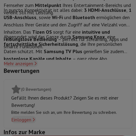
Zubehör
Bezüge, Taschen & Packtaschen
Tablet Hüllen
Ladegerät
Fernseher zum
Mittelpunkt
Ihres Entertainment-Bereichs und
Fernsehen & Audio
In puncto Konnektivität ist alles dabei:
3 HDMI-Anschlüsse
,
1
vereint Stil mit Leistung.
Fernseher
Alle Fernseher
Fernseher Samsung
TV LG
TV Sony
TV Phil
USB-Anschluss
, sowie
Wi-Fi
und
Bluetooth
ermöglichen den
Periphere Geräte
Heimkino
Soundbar
DVD- & Blu-ray-Player
Projek
Anschluss Ihrer Geräte und den Zugriff auf eine Vielzahl von
Lautsprecher
Kabellose Lautsprecher
Hi-Fi-Lautsprecher
WiFi-Lau
Inhalten. Das
Tizen OS
sorgt für eine
intuitive und
Abgerundet wird das Ganze durch
Samsung Knox
, eine
Kopfhörer & Ohrhörer
Alle Kopfhörer
Apple AirPods
In-Ear Kopfhör
reibungslose Bedienung
– perfekt für Streaming, Apps und
fortschrittliche Sicherheitslösung
, die Ihre persönlichen
Unterwegs
Tragbarer DVD-Player
Tragbarer CD-Player
Bluetooth-
smarte Funktionen.
Daten schützt. Mit
Samsung TV Plus
genießen Sie zudem
Heim-Audio
Hifi-Anlage
Verstärker
Plattenspieler
CD-Spieler
Radios
kostenlose Kanäle und Inhalte
– ganz ohne Abo.
Halterungen
Alle Medien
TV-Möbel
TV-Ständer
Ständer für Soundb
Mehr anzeigen
Zubehör
Audio- & Videokabel
Audio Zubehör
TV-Zubehör
Diktierger
Bewertungen
Fotografie & Video
Digitalkamera
Spiegelreflexkamera
Hybrid-Kamera
High Zoom-Kam
Beliebte Marken
Nikon Kamera
Sony Kamera
(0 Bewertungen)
Sofortbildkameras
Instax-Kamera
Fotopapier instax
Gefällt Ihnen dieses Produkt? Zeigen Sie es mit einer
GoPro
GoPro-Kameras
GoPro Zubehör
Bewertung!
Video
Action Cam
Camcorder
Bitte melden Sie sich an, um Ihre Bewertung zu schreiben.
Zubehör für Spiegelreflexkameras
Objektiv
Einloggen
Zubehör
Speicherkarte
Kabel
Zubehör Action Cam
Stative & Dreibe
Infos zur Marke
Schutz- & Transporttaschen
Für Kameras