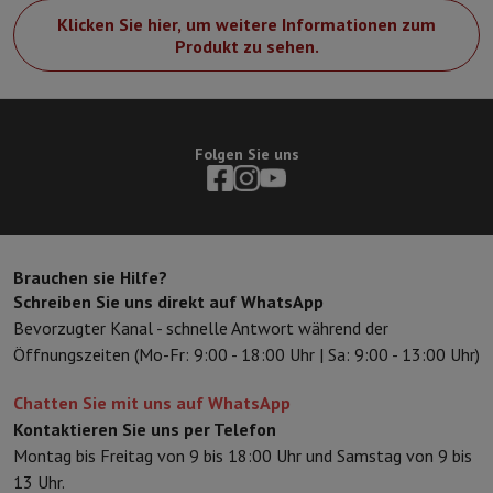
Sport, Gaming & Haustechnik
Klicken Sie hier, um weitere Informationen zum
Home & Domotica
Smart Home
Sicherheit & Schutz
IP-Kameras
W
Produkt zu sehen.
Verbundene Uhren
Smartwatch
Apple Watch
Samsung Galaxy Watc
Elektrische Mobilität
Gesamte Elektromobilität
E Scooter und Ele
Smart Toys
Virtual-Reality-Kopfhörer
Drohne
DJI-Drohnen
Gaming Konsole
Spielkonsolen
Refurbished Konsolen
Controller
Spi
Folgen Sie uns
Sport Zubehör
Sport Kopfhörer
Batterien & Elektrizität
Akkus
Ladegerät für Akkus
Steckdosen
Ste
Infos & Beratung
Warum HiFi wählen
Kostenlose Lieferung
10 Verkaufsstellen
Zufrieden oder Geld zur
Brauchen sie Hilfe?
Schreiben Sie uns direkt auf WhatsApp
Unsere Dienstleistungen
Kostenlose Lieferung
Abholung im Gesch
Bevorzugter Kanal - schnelle Antwort während der
Kundenservice
Reparieren Sie Ihr Gerät
Überprüfen Sie Ihre Lieferz
Öffnungszeiten (Mo-Fr: 9:00 - 18:00 Uhr | Sa: 9:00 - 13:00 Uhr)
Häufig gestellte Fragen
Kann ich mit der HIFI International Mast
Chatten Sie mit uns auf WhatsApp
Kontaktieren Sie uns per Telefon
Montag bis Freitag von 9 bis 18:00 Uhr und Samstag von 9 bis
13 Uhr.