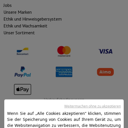
Jobs
Unsere Marken
Ethik und Hinweisgebersystem
Ethik und Wachsamkeit
Unser Sortiment
Verkaufsbedingungen
Weitermachen ohne zu akzeptieren
Datenschutz
Wenn Sie auf „Alle Cookies akzeptieren“ klicken, stimmen
Disclaimer
Sie der Speicherung von Cookies auf Ihrem Gerät zu, um
die Websitenavigation zu verbessern, die Websitenutzung
Cookies