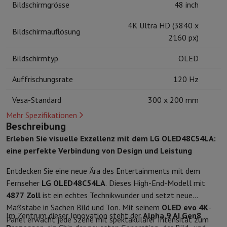
Bildschirmgrösse
48 inch
Schutz
iPhone Hülle
Samsung Hülle
Universelle Schutzhülle
iPhone
Nachladen
Powerbank
Ladegerät
Ladegeräte für das Auto
Apple L
4K Ultra HD (3840 x
Bildschirmauflösung
Telefonie-Zubehör
Speicherkarte
Kabel
Autohalterung
Verschieden
2160 px)
Zahlungsterminals
SumUp
Bildschirmtyp
OLED
GSM
Alle GSM
Emporia GSM
GSM Nokia
Festnetztelefone
Alle Festnetztelefone
Gigaset-Telefone
Auffrischungsrate
120 Hz
Navigationssystem
Navigation Auto
Radarwarner Coyote
Fahrrad-
Verschiedenes
Walkie-Talkies
Mobile Fotodrucker
Vesa-Standard
300 x 200 mm
Computer & Büro
Mehr Spezifikationen
Laptop & Notebook
Laptop
Ultra-portabler Computer
2-in-1-Com
Beschreibung
Desktop-Computer
Desktop-Computer
All-in-One-Computer
Apple
Erleben Sie visuelle Exzellenz mit dem LG OLED48C54LA:
PC Gaming
Gaming-Bereich
Laptop Gaming
PC Gamer
PC RTX 50 Se
eine perfekte Verbindung von Design und Leistung
Tablette & E-Reader
Tablette
E-Reader
Apple iPad
Samsung Galax
Drucker & Scanner
Drucker
HP Instant Ink
Tintenstrahldrucker
Lase
Entdecken Sie eine neue Ära des Entertainments mit dem
Netzwerk
FRITZ!
IP-Kameras
Fernseher
LG OLED48C54LA
. Dieses High-End-Modell mit
Peripheriegerät
PC-Bildschirm
Tastatur
Maus
PC-Headsets
Projekto
4877 Zoll
ist ein echtes Technikwunder und setzt neue
Arbeitsspeicher & Speicher
Festplatte
Solid State Drive (SSD)
Spei
Maßstäbe in Sachen Bild und Ton. Mit seinem
OLED evo 4K
-
Im Zentrum dieser Innovation steht der
Alpha 9 AI Gen8
Software
Operating system
Andere
Panel erwacht jede Szene mit spektakulärer Intensität zum