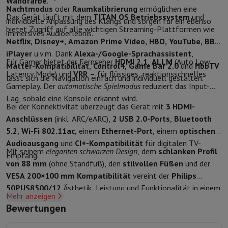
Wandfarbe
.
Zubehör
Bezüge, Taschen & Packtaschen
Tablet Hüllen
Ladegerät
Nachtmodus
oder
Raumkalibrierung
ermöglichen eine
Fernsehen & Audio
Das Gerät läuft mit dem
TITAN OS Betriebssystem
und
individuelle Anpassung des Klangs und sorgen für ein ebenso
Fernseher
Alle Fernseher
Fernseher Samsung
TV LG
TV Sony
TV Phil
bietet Zugriff auf alle wichtigen Streaming-Plattformen wie
immersives Audioerlebnis.
Periphere Geräte
Heimkino
Soundbar
DVD- & Blu-ray-Player
Projek
Netflix, Disney+, Amazon Prime Video, HBO, YouTube, BBC
Lautsprecher
Kabellose Lautsprecher
Hi-Fi-Lautsprecher
WiFi-Lau
iPlayer
u.v.m. Dank
Alexa-/Google-Sprachassistent
,
Für Gamer bietet der Fernseher
HDMI 2.1
,
ALLM
(Auto Low
Kopfhörer & Ohrhörer
Alle Kopfhörer
Apple AirPods
In-Ear Kopfhör
Matter-Kompatibilität
,
Control4
,
Game Bar 2.0
und
HbbTV
Latency Mode) und
VRR
– für flüssiges, reaktionsschnelles
Unterwegs
Tragbarer DVD-Player
Tragbarer CD-Player
Bluetooth-
lässt sich die Navigation einfach und individuell gestalten.
Gameplay. Der
automatische Spielmodus
reduziert das Input-
Heim-Audio
Hifi-Anlage
Verstärker
Plattenspieler
CD-Spieler
Radios
Lag, sobald eine Konsole erkannt wird.
Halterungen
Alle Medien
TV-Möbel
TV-Ständer
Ständer für Soundb
Bei der Konnektivität überzeugt das Gerät mit
3 HDMI-
Zubehör
Audio- & Videokabel
Audio Zubehör
TV-Zubehör
Diktierger
Anschlüssen
(inkl. ARC/eARC),
2 USB 2.0-Ports
,
Bluetooth
Fotografie & Video
5.2
,
Wi-Fi 802.11ac
, einem
Ethernet-Port
, einem
optischen
Digitalkamera
Spiegelreflexkamera
Hybrid-Kamera
High Zoom-Kam
Audioausgang
und
CI+-Kompatibilität
für digitalen TV-
Beliebte Marken
Nikon Kamera
Sony Kamera
Mit seinem
eleganten schwarzen Design
, dem
schlanken Profil
Empfang.
Sofortbildkameras
Instax-Kamera
Fotopapier instax
von 88 mm
(ohne Standfuß), den
stilvollen Füßen
und der
GoPro
GoPro-Kameras
GoPro Zubehör
VESA 200×100 mm Kompatibilität
vereint der
Philips
Video
Action Cam
Camcorder
50PUS8500/12
Ästhetik, Leistung und Funktionalität in einem
Mehr anzeigen
Zubehör für Spiegelreflexkameras
Objektiv
perfekt ausbalancierten 50-Zoll-Format.
Bewertungen
Zubehör
Speicherkarte
Kabel
Zubehör Action Cam
Stative & Dreibe
Schutz- & Transporttaschen
Für Kameras