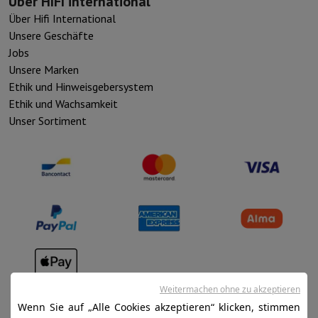
Über HIFI international
Über Hifi International
Unsere Geschäfte
Jobs
Unsere Marken
Ethik und Hinweisgebersystem
Ethik und Wachsamkeit
Unser Sortiment
Verkaufsbedingungen
Weitermachen ohne zu akzeptieren
Wenn Sie auf „Alle Cookies akzeptieren“ klicken, stimmen
Datenschutz