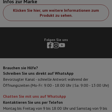
Infos zur Marke
Sport, Gaming & Haustechnik
Home & Domotica
Smart Home
Sicherheit & Schutz
IP-Kameras
W
Klicken Sie hier, um weitere Informationen zum
Verbundene Uhren
Smartwatch
Apple Watch
Samsung Galaxy Watc
Produkt zu sehen.
Elektrische Mobilität
Gesamte Elektromobilität
E Scooter und Ele
Smart Toys
Virtual-Reality-Kopfhörer
Drohne
DJI-Drohnen
Gaming Konsole
Spielkonsolen
Refurbished Konsolen
Controller
Spi
Sport Zubehör
Sport Kopfhörer
Folgen Sie uns
Batterien & Elektrizität
Akkus
Ladegerät für Akkus
Steckdosen
Ste
Infos & Beratung
Warum HiFi wählen
Kostenlose Lieferung
10 Verkaufsstellen
Zufrieden oder Geld zur
Brauchen sie Hilfe?
Unsere Dienstleistungen
Kostenlose Lieferung
Abholung im Gesch
Schreiben Sie uns direkt auf WhatsApp
Kundenservice
Reparieren Sie Ihr Gerät
Überprüfen Sie Ihre Lieferz
Bevorzugter Kanal - schnelle Antwort während der
Häufig gestellte Fragen
Kann ich mit der HIFI International Mast
Öffnungszeiten (Mo-Fr: 9:00 - 18:00 Uhr | Sa: 9:00 - 13:00 Uhr)
Chatten Sie mit uns auf WhatsApp
Kontaktieren Sie uns per Telefon
Montag bis Freitag von 9 bis 18:00 Uhr und Samstag von 9 bis