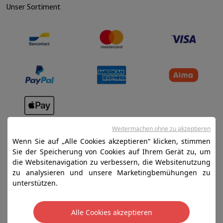
Unser Sortiment
Verkaufsbedingungen
Weitermachen ohne zu akzeptieren
Datenschutz
Wenn Sie auf „Alle Cookies akzeptieren“ klicken, stimmen
Sie der Speicherung von Cookies auf Ihrem Gerät zu, um
Disclaimer
die Websitenavigation zu verbessern, die Websitenutzung
Cookies
zu analysieren und unsere Marketingbemühungen zu
unterstützen.
SA HIFI international - 2 Rue Läiteschbaach, 5324
Contern, G-D de Luxembourg - 00 128 297/101
Alle Cookies akzeptieren