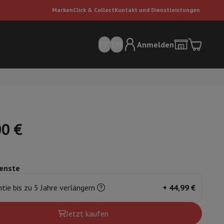
Marken
Click & Collect
Kontakt und Dienstleistungen
FR
EN
Anmelden
00 €
enste
sauger
Dyson Staubsauger
Staubsauger-Zubehör
Bodenreiniger
tie bis zu 5 Jahre verlängern
+
44,99 €
 Luft
Jetzt kaufen