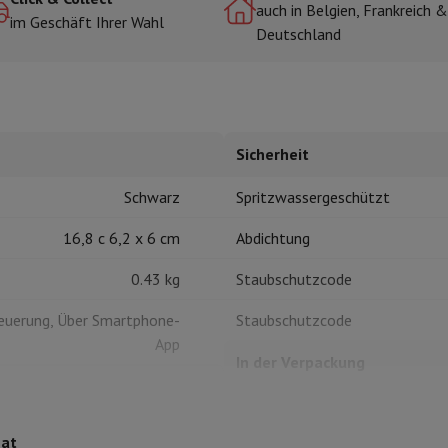
auch in Belgien, Frankreich &
im Geschäft Ihrer Wahl
Deutschland
r zum Kochen
n & Schneiden
Küchenlöffel
Mischen & Abmessen
Koch- und Gewürz
Sicherheit
Schwarz
Spritzwassergeschützt
16,8 c 6,2 x 6 cm
Abdichtung
0.43 kg
Staubschutzcode
te
Dyson Airwrap
Dyson Corrale
Dyson Supersonic
euerung, Über Smartphone-
Staubschutzcode
ing
Bartschneider
Nasen-Ohr-Clipper
Scherköpfe
App
m Licht
In der Verpackung
d Schultermassage
Körpermassage
lator
Thermometer
Heizdecke
Ladekabel
mat
Kabeltyp