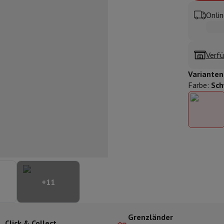
ilintegrierter Geschirrspüler
Geschirrspüler 45 cm
Onlin
bau-Gefrierschrank
Weinkühlschrank einbaubar
Einbau-Kühlschrank
fen (90cm)
-Kochfeld
Modulares Kochfeld
terfahrbare Haube
Teleskopische Abzugshaube
Inselhaube
Dunstabz
Verfü
lle
Varianten
Farbe
:
Sch
rmeschublade
chine
Zerkleinerer
KitchenAid
Smeg
Multifunktionale Küchenmaschin
ereiter
ör Snacks
Espressomaschine
Kapsel- & Padmaschine
Nespresso
Dolce Gusto
Se
+
11
 mit Filter
arer
Aufschnittmaschine
Küchenwaage
Vakuumverpackungsmaschin
ncha
Grillen
Elektrischer Wok
Grenzländer
Click & Collect