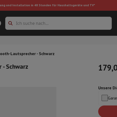
ung und Installation in 48 Stunden für Haushaltsgeräte und TV*
Zubehöre Waschmaschinen
Überlagerungsrahmen und Sockel
boxes
Einbau-Kühlschrank
ooth-Lautsprecher - Schwarz
 - Schwarz
179,
ke
Unsere Di
auger
Handstaubsauger
Staubsaugerroboter
Multifunktionaler Staub
iniger
Reiniger für Böden & Teppiche
Reinigungsprodukte
Mülleimer
Garan
en
Bügelmaschine
Bügelbrett
Zubehör
ler
Luftbefeuchter
Luftentfeuchter
Zusatzheizung
Behandlung von