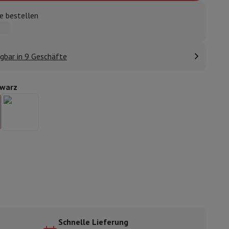
e bestellen
ugshaube Absauggruppe
Abzugshaube Arbeitsplatte
Zubehör für Du
gbar in 9 Geschäfte
warz
e
nseo
Kaffeemaschinen
Teemaschine
Wasserkocher
e
Elektrisches Messer
Schnelle Lieferung