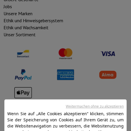
Jobs
Unsere Marken
Ethik und Hinweisgebersystem
Ethik und Wachsamkeit
Unser Sortiment
Verkaufsbedingungen
Weitermachen ohne zu akzeptieren
Datenschutz
Wenn Sie auf „Alle Cookies akzeptieren“ klicken, stimmen
Sie der Speicherung von Cookies auf Ihrem Gerät zu, um
Disclaimer
die Websitenavigation zu verbessern, die Websitenutzung