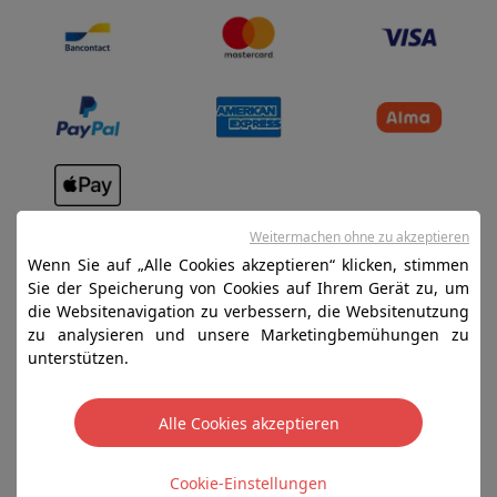
Verkaufsbedingungen
Weitermachen ohne zu akzeptieren
Datenschutz
Wenn Sie auf „Alle Cookies akzeptieren“ klicken, stimmen
Sie der Speicherung von Cookies auf Ihrem Gerät zu, um
Disclaimer
die Websitenavigation zu verbessern, die Websitenutzung
Cookies
zu analysieren und unsere Marketingbemühungen zu
unterstützen.
SA HIFI international - 2 Rue Läiteschbaach, 5324
Contern, G-D de Luxembourg - 00 128 297/101
Alle Cookies akzeptieren
TVA LU 190.388.17
Cookie-Einstellungen