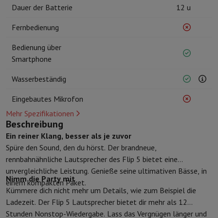
Kuechenzubehoer
Manik und Küchenhandschuhe
Thermometer zu
Dauer der Batterie
12 u
Küchenutensilien
Küchenmesser
Raspeln & Schälen
Kotelieren & 
Fernbedienung
Gebaeckutensilien
Muscheln
Tischkultur
Besteck
Gläser
Service
Bedienung über
Getränkezubehör
Kaffee & Tee
Wein
Karaffen & Becher
Smartphone
Tischdekoration
Tischset
Aufbewahren
Brotkästen
Mülleimer
Wasserbeständig
Pflege & Gesundheit
Eingebautes Mikrofon
Zahnbürste
Elektrische Zahnbürste
Zahnbürstenzubehör
Haarpflege
Haarglätter
Haartrockner
Lockenstab
Gebläsebürste
Dys
Mehr Spezifikationen
Beauty
Gesichtspflege
Spiegel
Beauty-Accessoires
Beschreibung
Rasur
Haarschneidemaschine
Elektrischer Rasierer
Bodygrooming
B
Ein reiner Klang, besser als je zuvor
Haarentfernung
Ladyshave
Epiliergerät
Epilierer von gepulstem Li
Spüre den Sound, den du hörst. Der brandneue,
Massage
Massage der Füße
Massage des Rückens
Nacken- und Sc
rennbahnähnliche Lautsprecher des Flip 5 bietet eine
Wellness
Personenwaage
Blutdruckmessgerät
Kreislaufstimulator
unvergleichliche Leistung. Genieße seine ultimativen Bässe, in
Nimm die Party mit
Telefonie & Navigation
einem kompakten Paket.
Kümmere dich nicht mehr um Details, wie zum Beispiel die
Smartphones
Alle Smartphones
Apple iPhone
iPhone 17
iPhone Air
Ladezeit. Der Flip 5 Lautsprecher bietet dir mehr als 12
Generalüberholte Smartphones
Generalüberholte Smartphones
Ge
Stunden Nonstop-Wiedergabe. Lass das Vergnügen länger und
Verbundene Uhren
Smartwatch
Apple Watch
Samsung Galaxy Watc