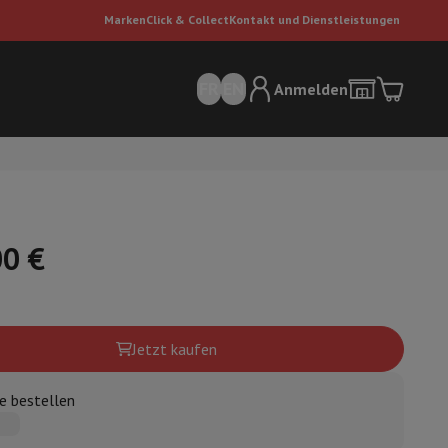
Marken
Click & Collect
Kontakt und Dienstleistungen
FR
EN
Anmelden
00 €
sauger
Dyson Staubsauger
Staubsauger-Zubehör
Bodenreiniger
Jetzt kaufen
e bestellen
 Luft