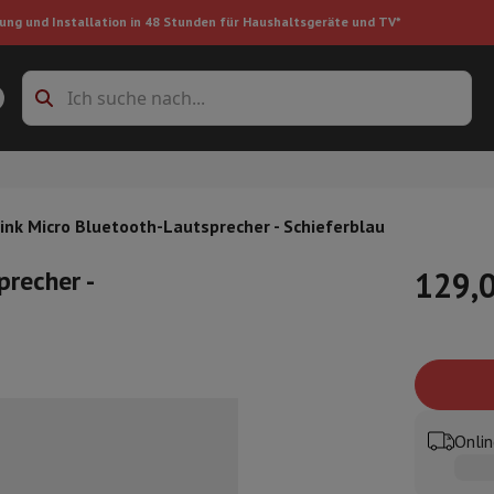
ung und Installation in 48 Stunden für Haushaltsgeräte und TV*
Zubehöre Waschmaschinen
Überlagerungsrahmen und Sockel
boxes
Einbau-Kühlschrank
nk Micro Bluetooth-Lautsprecher - Schieferblau
recher -
129,
ke
auger
Handstaubsauger
Staubsaugerroboter
Multifunktionaler Staub
iniger
Reiniger für Böden & Teppiche
Reinigungsprodukte
Mülleimer
en
Bügelmaschine
Bügelbrett
Zubehör
Onlin
ler
Luftbefeuchter
Luftentfeuchter
Zusatzheizung
Behandlung von