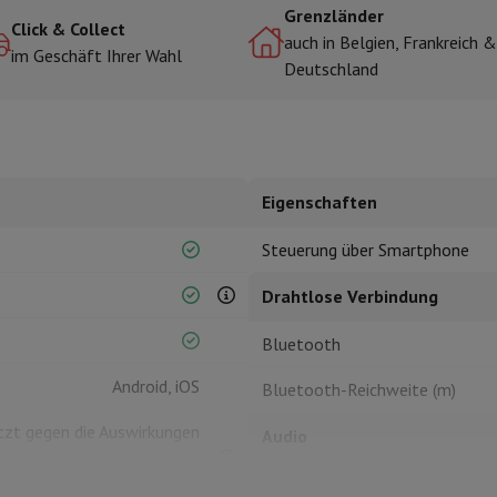
Grenzländer
Click & Collect
auch in Belgien, Frankreich &
im Geschäft Ihrer Wahl
Deutschland
r zum Kochen
n & Schneiden
Küchenlöffel
Mischen & Abmessen
Koch- und Gewürz
Eigenschaften
Steuerung über Smartphone
Drahtlose Verbindung
te
Dyson Airwrap
Dyson Corrale
Dyson Supersonic
Bluetooth
ing
Bartschneider
Nasen-Ohr-Clipper
Scherköpfe
Android, iOS
Bluetooth-Reichweite (m)
m Licht
d Schultermassage
Körpermassage
tzt gegen die Auswirkungen
Audio
lator
Thermometer
Heizdecke
gem Untertauchen (bis zu 1
Anschließbare Lautsprecher
m) und für 30 Minuten.