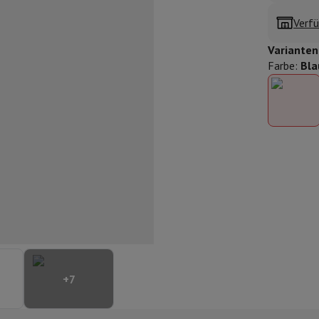
ilintegrierter Geschirrspüler
Geschirrspüler 45 cm
Verfü
bau-Gefrierschrank
Weinkühlschrank einbaubar
Einbau-Kühlschrank
fen (90cm)
Varianten
-Kochfeld
Modulares Kochfeld
Farbe
:
Bla
terfahrbare Haube
Teleskopische Abzugshaube
Inselhaube
Dunstabz
lle
rmeschublade
chine
Zerkleinerer
KitchenAid
Smeg
Multifunktionale Küchenmaschin
ereiter
ör Snacks
Espressomaschine
Kapsel- & Padmaschine
Nespresso
Dolce Gusto
Se
 mit Filter
+
7
arer
Aufschnittmaschine
Küchenwaage
Vakuumverpackungsmaschin
ncha
Grillen
Elektrischer Wok