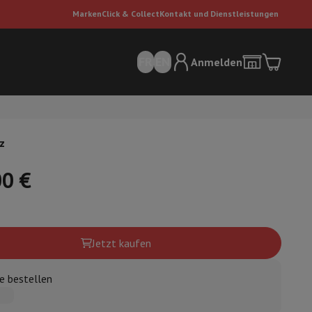
Marken
Click & Collect
Kontakt und Dienstleistungen
FR
EN
Anmelden
z
00 €
sauger
Dyson Staubsauger
Staubsauger-Zubehör
Bodenreiniger
Jetzt kaufen
e bestellen
 Luft