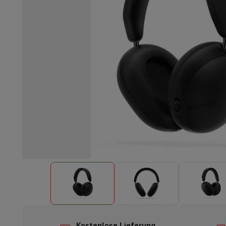
Einbaugeschirrspüler
Vollständig integrierter Geschirrspüler
Te
Kühlen und Einfrieren
Einbau-Kombi Kühl-/Gefrierschrank
Ein
Öfen
Multifunktionaler Einbaubackofen
Dampfofen
XL-Backo
Kochfelder
Alle Kochplatten
Induktionskochfeld
Glaskeramik
Abzugshauben
Alle Abzugshauben
Dekorative Abzugshaube
Un
Einbau-Mikrowelle
Einbau-Mikrowelle
Einbau-Kombi-Mikrowe
Einbau-Waschmaschinen
Einbau-Waschmaschine
Andere Einbaugeräte
Einbau-Kaffee- & Espressomaschine
Wä
Küche & Tischkultur
Küchenmaschine & Mixer
Mixer
Soupmaker
Blender
Küchenmas
Frühstück
Brotbackautomat
Toaster
Juicer
Eierkocher
Joghurtb
Snacks
Fritteuse
Airfryer
Sandwichmaschine
Waffeleisen
Zubeh
Desserts
Chocolatier
Eismaschine & Eiskocher
Crêpe-Pfanne
Indoor-Garten
Click & Grow
Kräuter & Zubehör
Kaffee & Tee
Kaffeemaschine
Espressomaschine
De'Longhi 
Getränk
Sprudelnde Getränkemaschine
Bierzapfanlage
Karaffe
Küchengeräte
Dörrgeräte
Nudelmaschine
Slow Cooker
Dampfg
Spaß beim Kochen
Grills
Gourmet-Geräte
Raclette
Fondue
Pla
Am Tisch
Tischkultur
Tischdekoration
Kostenlose Lieferung