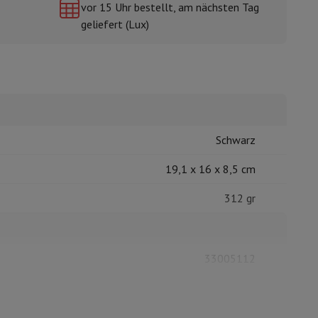
vor 15 Uhr bestellt, am nächsten Tag
geliefert (Lux)
mühlen
Schwarz
19,1 x 16 x 8,5 cm
312 gr
33005112
SONOS
8720862502642