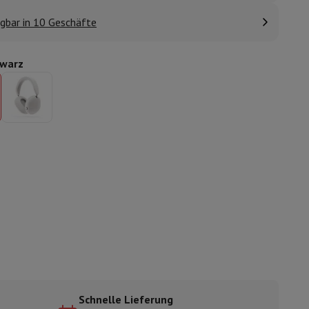
gbar in 10 Geschäfte
warz
ugshaube Absauggruppe
Abzugshaube Arbeitsplatte
Zubehör für Du
e
nseo
Kaffeemaschinen
Teemaschine
Wasserkocher
e
Elektrisches Messer
Schnelle Lieferung