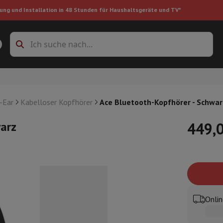
ung und Installation in 48 Stunden für Haushaltsgeräte und TV*
Zubehöre Waschmaschinen
Überlagerungsrahmen und Sockel
boxes
Einbau-Kühlschrank
-Ear
Kabelloser Kopfhörer
Ace Bluetooth-Kopfhörer - Schwar
arz
449,
ke
auger
Handstaubsauger
Staubsaugerroboter
Multifunktionaler Staub
iniger
Reiniger für Böden & Teppiche
Reinigungsprodukte
Mülleimer
en
Bügelmaschine
Bügelbrett
Zubehör
Onlin
ler
Luftbefeuchter
Luftentfeuchter
Zusatzheizung
Behandlung von