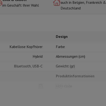
auch in Belgien, Frankreich &
im Geschäft Ihrer Wahl
Deutschland
r zum Kochen
n & Schneiden
Küchenlöffel
Mischen & Abmessen
Koch- und Gewürz
Design
Kabellose Kopfhörer
Farbe
Hybrid
Abmessungen (cm)
Bluetooth, USB-C
Gewicht (gr)
te
Dyson Airwrap
Dyson Corrale
Dyson Supersonic
Produktinformationen
ing
Bartschneider
Nasen-Ohr-Clipper
Scherköpfe
m Licht
HIFI-Code
d Schultermassage
Körpermassage
lator
Thermometer
Heizdecke
5.4
Marke
EAN