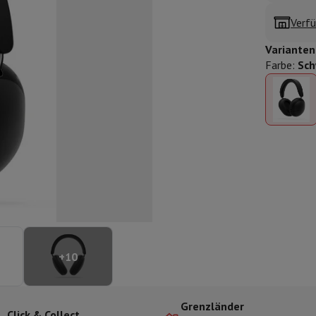
ilintegrierter Geschirrspüler
Geschirrspüler 45 cm
Verfü
bau-Gefrierschrank
Weinkühlschrank einbaubar
Einbau-Kühlschrank
fen (90cm)
Varianten
-Kochfeld
Modulares Kochfeld
Farbe
:
Sch
terfahrbare Haube
Teleskopische Abzugshaube
Inselhaube
Dunstabz
lle
rmeschublade
chine
Zerkleinerer
KitchenAid
Smeg
Multifunktionale Küchenmaschin
ereiter
ör Snacks
Espressomaschine
Kapsel- & Padmaschine
Nespresso
Dolce Gusto
Se
+
10
 mit Filter
arer
Aufschnittmaschine
Küchenwaage
Vakuumverpackungsmaschin
ncha
Grillen
Elektrischer Wok
Grenzländer
Click & Collect