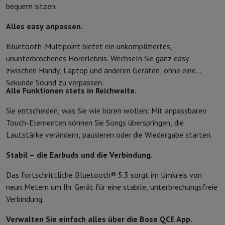
Zubehör
Bezüge, Taschen & Packtaschen
Tablet Hüllen
Ladegerät
bequem sitzen.
Fernsehen & Audio
Fernseher
Alle Fernseher
Fernseher Samsung
TV LG
TV Sony
TV Phil
Alles easy anpassen.
Periphere Geräte
Heimkino
Soundbar
DVD- & Blu-ray-Player
Projek
Bluetooth-Multipoint bietet ein unkompliziertes,
Lautsprecher
Kabellose Lautsprecher
Hi-Fi-Lautsprecher
WiFi-Lau
ununterbrochenes Hörerlebnis. Wechseln Sie ganz easy
Kopfhörer & Ohrhörer
Alle Kopfhörer
Apple AirPods
In-Ear Kopfhör
zwischen Handy, Laptop und anderen Geräten, ohne eine
Unterwegs
Tragbarer DVD-Player
Tragbarer CD-Player
Bluetooth-
Sekunde Sound zu verpassen.
Heim-Audio
Hifi-Anlage
Verstärker
Plattenspieler
CD-Spieler
Radios
Alle Funktionen stets in Reichweite.
Halterungen
Alle Medien
TV-Möbel
TV-Ständer
Ständer für Soundb
Zubehör
Audio- & Videokabel
Audio Zubehör
TV-Zubehör
Diktierger
Sie entscheiden, was Sie wie hören wollen: Mit anpassbaren
Fotografie & Video
Touch-Elementen können Sie Songs überspringen, die
Digitalkamera
Spiegelreflexkamera
Hybrid-Kamera
High Zoom-Kam
Lautstärke verändern, pausieren oder die Wiedergabe starten.
Beliebte Marken
Nikon Kamera
Sony Kamera
Stabil – die Earbuds und die Verbindung.
Sofortbildkameras
Instax-Kamera
Fotopapier instax
GoPro
GoPro-Kameras
GoPro Zubehör
Das fortschrittliche Bluetooth® 5.3 sorgt im Umkreis von
Video
Action Cam
Camcorder
neun Metern um Ihr Gerät für eine stabile, unterbrechungsfreie
Zubehör für Spiegelreflexkameras
Objektiv
Verbindung.
Zubehör
Speicherkarte
Kabel
Zubehör Action Cam
Stative & Dreibe
Schutz- & Transporttaschen
Für Kameras
Verwalten Sie einfach alles über die Bose QCE App.