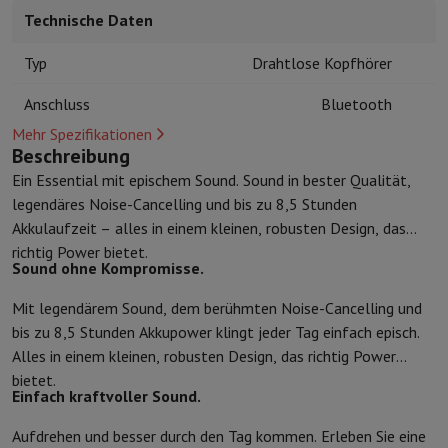
Kuechenzubehoer
Manik und Küchenhandschuhe
Thermometer zu
Technische Daten
Küchenutensilien
Küchenmesser
Raspeln & Schälen
Kotelieren & 
Gebaeckutensilien
Muscheln
Typ
Drahtlose Kopfhörer
Tischkultur
Besteck
Gläser
Service
Anschluss
Bluetooth
Getränkezubehör
Kaffee & Tee
Wein
Karaffen & Becher
Tischdekoration
Tischset
Mehr Spezifikationen
Beschreibung
Aufbewahren
Brotkästen
Mülleimer
Pflege & Gesundheit
Ein Essential mit epischem Sound. Sound in bester Qualität,
Zahnbürste
Elektrische Zahnbürste
Zahnbürstenzubehör
legendäres Noise-Cancelling und bis zu 8,5 Stunden
Haarpflege
Haarglätter
Haartrockner
Lockenstab
Gebläsebürste
Dys
Akkulaufzeit – alles in einem kleinen, robusten Design, das
Beauty
Gesichtspflege
Spiegel
Beauty-Accessoires
richtig Power bietet.
Sound ohne Kompromisse.
Rasur
Haarschneidemaschine
Elektrischer Rasierer
Bodygrooming
B
Haarentfernung
Ladyshave
Epiliergerät
Epilierer von gepulstem Li
Mit legendärem Sound, dem berühmten Noise-Cancelling und
Massage
Massage der Füße
Massage des Rückens
Nacken- und Sc
bis zu 8,5 Stunden Akkupower klingt jeder Tag einfach episch.
Wellness
Personenwaage
Blutdruckmessgerät
Kreislaufstimulator
Alles in einem kleinen, robusten Design, das richtig Power
Telefonie & Navigation
bietet.
Smartphones
Alle Smartphones
Apple iPhone
iPhone 17
iPhone Air
Einfach kraftvoller Sound.
Generalüberholte Smartphones
Generalüberholte Smartphones
Ge
Aufdrehen und besser durch den Tag kommen. Erleben Sie eine
Verbundene Uhren
Smartwatch
Apple Watch
Samsung Galaxy Watc