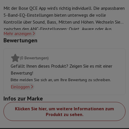
Sport, Gaming & Haustechnik
Mit der Bose QCE App wird’s richtig individuell. Die anpassbaren
Home & Domotica
Smart Home
Sicherheit & Schutz
IP-Kameras
W
5-Band-EQ-Einstellungen bieten unterwegs die volle
Verbundene Uhren
Smartwatch
Apple Watch
Samsung Galaxy Watc
Kontrolle über Sound, Bass, Mitten und Höhen. Wechseln Sie
Elektrische Mobilität
Gesamte Elektromobilität
E Scooter und Ele
zwischen den ANC-Einstellungen: Quiet, Aware oder Aus.
Smart Toys
Virtual-Reality-Kopfhörer
Drohne
DJI-Drohnen
Mehr anzeigen
Verwenden Sie die App, um die Akkulaufzeit zu überprüfen, Ihre
Gaming Konsole
Spielkonsolen
Refurbished Konsolen
Controller
Spi
Bewertungen
Shortcuts festzulegen und verbundene Geräte zu verwalten.
Sport Zubehör
Sport Kopfhörer
Batterien & Elektrizität
Akkus
Ladegerät für Akkus
Steckdosen
Ste
(0 Bewertungen)
Infos & Beratung
Warum HiFi wählen
Gefällt Ihnen dieses Produkt? Zeigen Sie es mit einer
Kostenlose Lieferung
10 Verkaufsstellen
Zufrieden oder Geld zur
Bewertung!
Unsere Dienstleistungen
Kostenlose Lieferung
Abholung im Gesch
Bitte melden Sie sich an, um Ihre Bewertung zu schreiben.
Kundenservice
Reparieren Sie Ihr Gerät
Überprüfen Sie Ihre Lieferz
Einloggen
Häufig gestellte Fragen
Kann ich mit der HIFI International Mast
Infos zur Marke
Klicken Sie hier, um weitere Informationen zum
Produkt zu sehen.