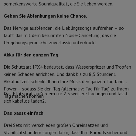
bemerkenswerte Soundqualität, die Sie lieben werden.
Schutz
iPhone Hülle
Samsung Hülle
Universelle Schutzhülle
iPhone
Nachladen
Powerbank
Ladegerät
Ladegeräte für das Auto
Apple L
Geben Sie Ablenkungen keine Chance.
Telefonie-Zubehör
Speicherkarte
Kabel
Autohalterung
Verschieden
Zahlungsterminals
SumUp
Das Nervige ausblenden, die Lieblingssongs aufdrehen – so
GSM
Alle GSM
Emporia GSM
GSM Nokia
läuft das mit dem berühmten Noise-Cancelling, das die
Festnetztelefone
Alle Festnetztelefone
Gigaset-Telefone
Umgebungsgeräusche zuverlässig unterdrückt.
Navigationssystem
Navigation Auto
Radarwarner Coyote
Fahrrad-
Akku für den ganzen Tag.
Verschiedenes
Walkie-Talkies
Mobile Fotodrucker
Computer & Büro
Die Schutzart IPX4 bedeutet, dass Wasserspritzer und Tropfen
Laptop & Notebook
Laptop
Ultra-portabler Computer
2-in-1-Com
keinen Schaden anrichten. Und dank bis zu 8,5 Stunden1
Desktop-Computer
Desktop-Computer
All-in-One-Computer
Apple
Akkulaufzeit schenkt Ihnen Ihre Musik den ganzen Tag lang
PC Gaming
Gaming-Bereich
Laptop Gaming
PC Gamer
PC RTX 50 Se
Power – sodass Sie den Tag (alternativ: Tag für Tag) zu Ihrem
Tablette & E-Reader
Tablette
E-Reader
Apple iPad
Samsung Galax
Das Etui sorgt außerdem für 2,5 weitere Ladungen und lässt
Tag machen können.
Drucker & Scanner
Drucker
HP Instant Ink
Tintenstrahldrucker
Lase
sich kabellos laden2.
Netzwerk
FRITZ!
IP-Kameras
Das passt einfach.
Peripheriegerät
PC-Bildschirm
Tastatur
Maus
PC-Headsets
Projekto
Arbeitsspeicher & Speicher
Festplatte
Solid State Drive (SSD)
Spei
Drei Sets mit verschieden großen Ohreinsätzen und
Software
Operating system
Andere
Stabilitätsbändern sorgen dafür, dass Ihre Earbuds sicher und