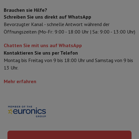
Sport, Gaming & Haustechnik
Brauchen sie Hilfe?
Home & Domotica
Smart Home
Sicherheit & Schutz
IP-Kameras
W
Schreiben Sie uns direkt auf WhatsApp
Verbundene Uhren
Smartwatch
Apple Watch
Samsung Galaxy Watc
Bevorzugter Kanal - schnelle Antwort während der
Elektrische Mobilität
Gesamte Elektromobilität
E Scooter und Ele
Öffnungszeiten (Mo-Fr: 9:00 - 18:00 Uhr | Sa: 9:00 - 13:00 Uhr)
Smart Toys
Virtual-Reality-Kopfhörer
Drohne
DJI-Drohnen
Gaming Konsole
Spielkonsolen
Refurbished Konsolen
Controller
Spi
Chatten Sie mit uns auf WhatsApp
Sport Zubehör
Sport Kopfhörer
Kontaktieren Sie uns per Telefon
Batterien & Elektrizität
Akkus
Ladegerät für Akkus
Steckdosen
Ste
Montag bis Freitag von 9 bis 18:00 Uhr und Samstag von 9 bis
Infos & Beratung
13 Uhr.
Warum HiFi wählen
Kostenlose Lieferung
10 Verkaufsstellen
Zufrieden oder Geld zur
Mehr erfahren
Unsere Dienstleistungen
Kostenlose Lieferung
Abholung im Gesch
Kundenservice
Reparieren Sie Ihr Gerät
Überprüfen Sie Ihre Lieferz
Häufig gestellte Fragen
Kann ich mit der HIFI International Mast