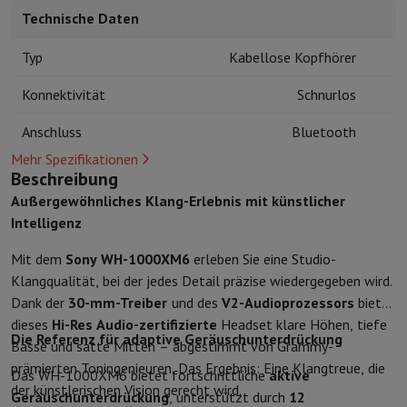
Kuechenzubehoer
Manik und Küchenhandschuhe
Thermometer zu
Technische Daten
Küchenutensilien
Küchenmesser
Raspeln & Schälen
Kotelieren & 
Gebaeckutensilien
Muscheln
Typ
Kabellose Kopfhörer
Tischkultur
Besteck
Gläser
Service
Konnektivität
Schnurlos
Getränkezubehör
Kaffee & Tee
Wein
Karaffen & Becher
Tischdekoration
Tischset
Anschluss
Bluetooth
Aufbewahren
Brotkästen
Mülleimer
Mehr Spezifikationen
Pflege & Gesundheit
Beschreibung
Zahnbürste
Elektrische Zahnbürste
Zahnbürstenzubehör
Außergewöhnliches Klang-Erlebnis mit künstlicher
Haarpflege
Haarglätter
Haartrockner
Lockenstab
Gebläsebürste
Dys
Intelligenz
Beauty
Gesichtspflege
Spiegel
Beauty-Accessoires
Rasur
Haarschneidemaschine
Elektrischer Rasierer
Bodygrooming
B
Mit dem
Sony WH-1000XM6
erleben Sie eine Studio-
Haarentfernung
Ladyshave
Epiliergerät
Epilierer von gepulstem Li
Klangqualität, bei der jedes Detail präzise wiedergegeben wird.
Massage
Massage der Füße
Massage des Rückens
Nacken- und Sc
Dank der
30-mm-Treiber
und des
V2-Audioprozessors
bietet
Wellness
Personenwaage
Blutdruckmessgerät
Kreislaufstimulator
dieses
Hi-Res Audio-zertifizierte
Headset klare Höhen, tiefe
Telefonie & Navigation
Die Referenz für adaptive Geräuschunterdrückung
Bässe und satte Mitten – abgestimmt von Grammy-
Smartphones
Alle Smartphones
Apple iPhone
iPhone 17
iPhone Air
prämierten Toningenieuren. Das Ergebnis: Eine Klangtreue, die
Das WH-1000XM6 bietet fortschrittliche
aktive
Generalüberholte Smartphones
Generalüberholte Smartphones
Ge
der künstlerischen Vision gerecht wird.
Geräuschunterdrückung
, unterstützt durch
12
Verbundene Uhren
Smartwatch
Apple Watch
Samsung Galaxy Watc