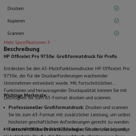
Kuechenzubehoer
Manik und Küchenhandschuhe
Thermometer zu
Drucken
Küchenutensilien
Küchenmesser
Raspeln & Schälen
Kotelieren & 
Gebaeckutensilien
Muscheln
Kopieren
Tischkultur
Besteck
Gläser
Service
Getränkezubehör
Kaffee & Tee
Wein
Karaffen & Becher
Scannen
Tischdekoration
Tischset
Mehr Spezifikationen
Aufbewahren
Brotkästen
Mülleimer
Beschreibung
Pflege & Gesundheit
HP OfficeJet Pro 9730e: Großformatdruck für Profis
Zahnbürste
Elektrische Zahnbürste
Zahnbürstenzubehör
Entdecken Sie den A3-Multifunktionsdrucker HP OfficeJet Pro
Haarpflege
Haarglätter
Haartrockner
Lockenstab
Gebläsebürste
Dys
9730e, der für die Druckanforderungen wachsender
Beauty
Gesichtspflege
Spiegel
Beauty-Accessoires
Unternehmen entwickelt wurde. Mit fortschrittlichen
Rasur
Haarschneidemaschine
Elektrischer Rasierer
Bodygrooming
B
Funktionen und herausragender Druckqualität können Sie mit
Haarentfernung
Ladyshave
Epiliergerät
Epilierer von gepulstem Li
Wichtige Merkmale:
Leichtigkeit bis zum A3-Format drucken und scannen.
Massage
Massage der Füße
Massage des Rückens
Nacken- und Sc
Wellness
Personenwaage
Blutdruckmessgerät
Kreislaufstimulator
Professioneller Großformatdruck:
Drucken und scannen
Telefonie & Navigation
Sie bis zum A3-Format mit zusätzlicher Leistung, um selbst
Smartphones
Alle Smartphones
Apple iPhone
iPhone 17
iPhone Air
höchsten geschäftlichen Anforderungen gerecht zu werden.
Generalüberholte Smartphones
Generalüberholte Smartphones
Ge
Mit dem HP OfficeJet Pro 9730e haben Sie die Leistung und
Fortschrittliche Drucktechnologie:
Erhalten Sie lebendige
Verbundene Uhren
Smartwatch
Apple Watch
Samsung Galaxy Watc