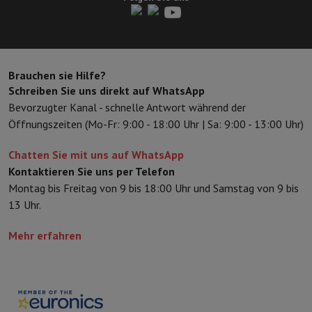
Zubehör
Bezüge, Taschen & Packtaschen
Tablet Hüllen
Ladegerät
Fernsehen & Audio
Fernseher
Alle Fernseher
Fernseher Samsung
TV LG
TV Sony
TV Phil
Periphere Geräte
Heimkino
Soundbar
DVD- & Blu-ray-Player
Projek
Lautsprecher
Kabellose Lautsprecher
Hi-Fi-Lautsprecher
WiFi-Lau
Brauchen sie Hilfe?
Kopfhörer & Ohrhörer
Alle Kopfhörer
Apple AirPods
In-Ear Kopfhör
Schreiben Sie uns direkt auf WhatsApp
Unterwegs
Tragbarer DVD-Player
Tragbarer CD-Player
Bluetooth-
Bevorzugter Kanal - schnelle Antwort während der
Heim-Audio
Hifi-Anlage
Verstärker
Plattenspieler
CD-Spieler
Radios
Öffnungszeiten (Mo-Fr: 9:00 - 18:00 Uhr | Sa: 9:00 - 13:00 Uhr)
Halterungen
Alle Medien
TV-Möbel
TV-Ständer
Ständer für Soundb
Zubehör
Audio- & Videokabel
Audio Zubehör
TV-Zubehör
Diktierger
Chatten Sie mit uns auf WhatsApp
Fotografie & Video
Kontaktieren Sie uns per Telefon
Digitalkamera
Spiegelreflexkamera
Hybrid-Kamera
High Zoom-Kam
Montag bis Freitag von 9 bis 18:00 Uhr und Samstag von 9 bis
Beliebte Marken
Nikon Kamera
Sony Kamera
13 Uhr.
Sofortbildkameras
Instax-Kamera
Fotopapier instax
Mehr erfahren
GoPro
GoPro-Kameras
GoPro Zubehör
Video
Action Cam
Camcorder
Zubehör für Spiegelreflexkameras
Objektiv
Zubehör
Speicherkarte
Kabel
Zubehör Action Cam
Stative & Dreibe
Schutz- & Transporttaschen
Für Kameras