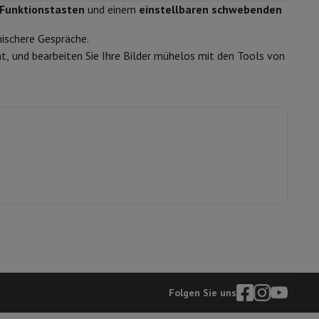
Stereo
 Funktionstasten
und einem
einstellbaren schwebenden
mischere Gespräche.
s
Andere
t, und bearbeiten Sie Ihre Bilder mühelos mit den Tools von
Handbuch, USB-C
41011279
er Kopfhörer
Noise Cancelling-Kopfhörer
Sport Kopfhörer
Bluetooth
Apple
0195949997570
MC9X4TY/A
Folgen Sie uns