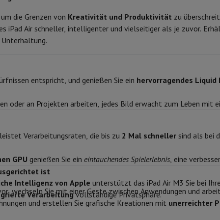
 Air
Samsung Smartphones
Samsung Galaxy S25
Samsung Galaxy Fl
nes
Generalüberholtes iPhone
Generalüberholtes Samsung
uid Retina (2360 x 1640 px)
, um die Grenzen von
Kreativität und Produktivität
zu überschrei
Prozessorkerne
Watch
Garmin
Activity Tracker
 iPad Air schneller, intelligenter und vielseitiger als je zuvor. Erhäl
IPS
Phone Bildschirmschutz
Samsung Bildschirmschutz
Akku
r Unterhaltung.
le Ladegeräte
500 nits
edenes
Freisprecheinrichtung
Batterie Typ
ürfnissen entspricht, und genießen Sie ein
hervorragendes Liquid 
Batterieautonomie (Video)
264 ppi
Kapazität der Batterie (Wh)
ten oder an Projekten arbeiten, jedes Bild erwacht zum Leben mit e
rad-Navigation
Front und Rückseite
Ton
eistet Verarbeitungsraten, die bis zu
2 Mal schneller
sind als bei 
12 MP
Integriertes Mikrofon
1-Computer
Laptop Gaming
Apple MacBook
Apple MacBook Pro
Apple
Apple iMac
PC Gamer
12 MP
chen GPU
genießen Sie ein
eintauchendes Spielerlebnis
, eine verbesse
Anzahl der Lautsprecher
0 Series
Gaming-Monitor
Gaming-Maus
Gaming-Stühle
Gaming-Mau
sgerichtet ist
alaxy Tab
Refurbished tablets
iche Intelligenz von Apple
unterstützt das iPad Air M3 Sie bei Ihr
Integrierte Lautsprecher
Laserdrucker
Epson EcoTank
Mobile Fotodrucker
Fotopapier & Druc
uvor, wechseln Sie mit einer Geste zwischen Anwendungen und arbei
egrierte Verarbeitung
vollständige Privatsphäre.
128.0
chnungen und erstellen Sie grafische Kreationen mit
unerreichter P
Anzahl integrierter Mikrofone
ektor
Webcam
PC-Lautsprecher
8 GB