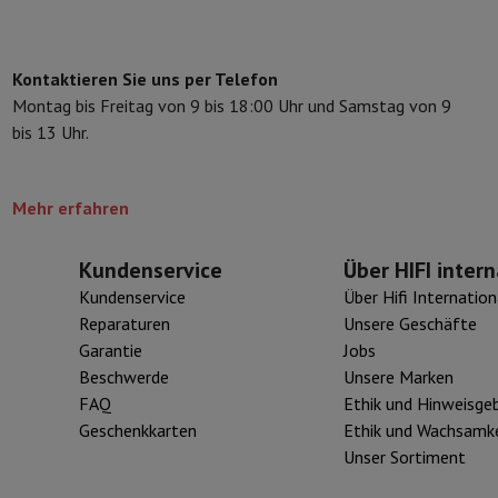
460 gr
eibeinstative
Digitaler Bilderrahmen & Album
Aluminium
Kontaktieren Sie uns per Telefon
ras
Wetterwarte
Montag bis Freitag von 9 bis 18:00 Uhr und Samstag von 9
Watch
Garmin
Activity Tracker
bis 13 Uhr.
d Elektroroller
E-Bike
Mehr erfahren
er
Spiele
Gaming-Stühle
n
Steckdosen für die Reise
Solarenergie
Kundenservice
Über HIFI intern
Kundenservice
Über Hifi Internation
Reparaturen
Unsere Geschäfte
d zurück
Sicher bezahlen
Garantie
Jobs
Geschäft
Große Elektroinstallation
Integrierte Installation
Installat
Beschwerde
Unsere Marken
ferzeit
FAQ
Ethik und Hinweisge
 Mastercard auf Kredit kaufen?
Wann wird meine Bestellung geliefer
Geschenkkarten
Ethik und Wachsamke
Unser Sortiment