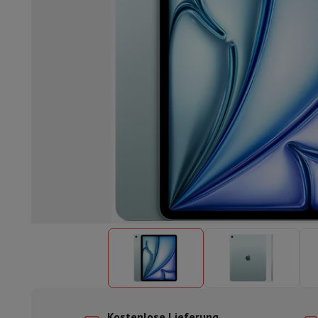
Einbaugeschirrspüler
Vollständig integrierter Geschirrspüler
Te
Kühlen und Einfrieren
Einbau-Kombi Kühl-/Gefrierschrank
Ein
Öfen
Multifunktionaler Einbaubackofen
Dampfofen
XL-Backo
Kochfelder
Alle Kochplatten
Induktionskochfeld
Glaskeramik
Abzugshauben
Alle Abzugshauben
Dekorative Abzugshaube
Un
Einbau-Mikrowelle
Einbau-Mikrowelle
Einbau-Kombi-Mikrowe
Einbau-Waschmaschinen
Einbau-Waschmaschine
Andere Einbaugeräte
Einbau-Kaffee- & Espressomaschine
Wä
Küche & Tischkultur
Küchenmaschine & Mixer
Mixer
Soupmaker
Blender
Küchenmas
Frühstück
Brotbackautomat
Toaster
Juicer
Eierkocher
Joghurtb
Snacks
Fritteuse
Airfryer
Sandwichmaschine
Waffeleisen
Zubeh
Desserts
Chocolatier
Eismaschine & Eiskocher
Crêpe-Pfanne
Indoor-Garten
Click & Grow
Kräuter & Zubehör
Kaffee & Tee
Kaffeemaschine
Espressomaschine
De'Longhi 
Getränk
Sprudelnde Getränkemaschine
Bierzapfanlage
Karaffe
Küchengeräte
Dörrgeräte
Nudelmaschine
Slow Cooker
Dampfg
Spaß beim Kochen
Grills
Gourmet-Geräte
Raclette
Fondue
Pla
Am Tisch
Tischkultur
Tischdekoration
Kostenlose Lieferung