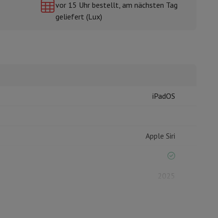
vor 15 Uhr bestellt, am nächsten Tag
geliefert (Lux)
mühlen
iPadOS
Apple Siri
2025
Apple M3 8-core