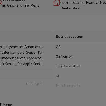
auch in Belgien, Frankreich &
im Geschäft Ihrer Wahl
Deutschland
r zum Kochen
n & Schneiden
Küchenlöffel
Mischen & Abmessen
Koch- und Gewürz
Betriebssystem
nigungsmesser, Barometer,
OS
gitaler Kompass, Sensor für
OS Version
Umgebungslicht, Gyroskop,
ck-Sensor, Für Apple Pencil
Sprachassistent
te
Dyson Airwrap
Dyson Corrale
Dyson Supersonic
AI
ing
Bartschneider
Nasen-Ohr-Clipper
Scherköpfe
USB Typ-C
m Licht
Einführungsjahr
d Schultermassage
Körpermassage
Prozessor
lator
Thermometer
Heizdecke
11" (27,96 cm)
lligenz
Prozessor