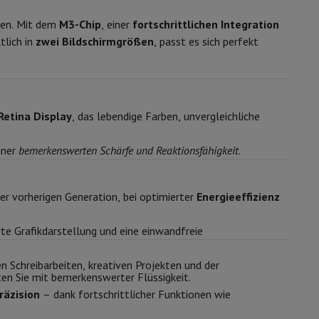
ip7 & Fold7
ten. Mit dem
M3-Chip
, einer
fortschrittlichen Integration
8
tlich in
zwei Bildschirmgrößen
, passt es sich perfekt
Lithium Polymer
Retina Display
, das lebendige Farben, unvergleichliche
10 u
28.93 Wh
iner
bemerkenswerten Schärfe und Reaktionsfähigkeit
.
der vorherigen Generation, bei optimierter
Energieeffizienz
 MacBook Air
Refurbished Laptops
rte Grafikdarstellung und eine einwandfreie
2
spads
en Schreibarbeiten, kreativen Projekten und der
ker
Tintenpatronen & Toner
ten Sie mit bemerkenswerter Flüssigkeit.
räzision
– dank fortschrittlicher Funktionen wie
2