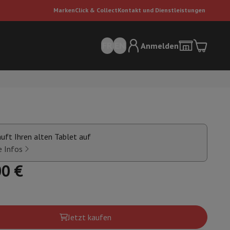
Marken
Click & Collect
Kontakt und Dienstleistungen
FR
EN
Anmelden
auft Ihren alten Tablet auf
e Infos
00 €
sauger
Dyson Staubsauger
Staubsauger-Zubehör
Bodenreiniger
 Luft
Jetzt kaufen