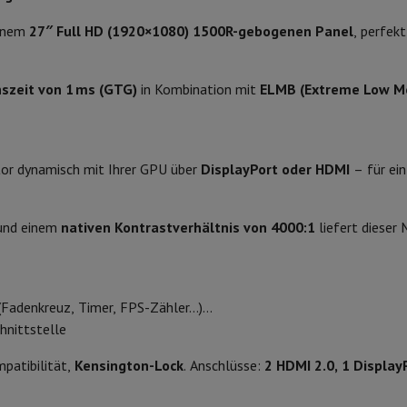
 Air
Samsung Smartphones
Samsung Galaxy S25
Samsung Galaxy Fl
nes
Generalüberholtes iPhone
Generalüberholtes Samsung
einem
27″ Full HD (1920×1080) 1500R-gebogenen Panel
, perfekt
1500 R
Watch
Garmin
Activity Tracker
Phone Bildschirmschutz
Samsung Bildschirmschutz
16:9
szeit von 1 ms (GTG)
in Kombination mit
ELMB (Extreme Low Mo
le Ladegeräte
1 ms
edenes
Freisprecheinrichtung
280 Hz
itor dynamisch mit Ihrer GPU über
DisplayPort oder HDMI
– für ein
250 nits
rad-Navigation
nd einem
nativen Kontrastverhältnis von 4000:1
liefert dieser 
Gaming
1-Computer
Laptop Gaming
Apple MacBook
Apple MacBook Pro
Apple
Apple iMac
PC Gamer
Asus TUF
 (Fadenkreuz, Timer, FPS-Zähler…)
0 Series
Gaming-Monitor
Gaming-Maus
Gaming-Stühle
Gaming-Mau
hnittstelle
alaxy Tab
Refurbished tablets
Schwarz
Laserdrucker
Epson EcoTank
Mobile Fotodrucker
Fotopapier & Druc
patibilität,
Kensington-Lock
. Anschlüsse:
2 HDMI 2.0, 1 Displa
61 x 45,6 x 19,3 cm
ektor
Webcam
PC-Lautsprecher