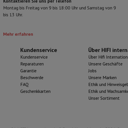
Kontaktieren Sie uns per Telefon
eibeinstative
Digitaler Bilderrahmen & Album
Montag bis Freitag von 9 bis 18:00 Uhr und Samstag von 9
bis 13 Uhr.
ras
Wetterwarte
Watch
Garmin
Activity Tracker
Mehr erfahren
d Elektroroller
E-Bike
Kundenservice
Über HIFI intern
er
Spiele
Gaming-Stühle
Kundenservice
Über Hifi Internation
Reparaturen
Unsere Geschäfte
n
Steckdosen für die Reise
Solarenergie
Garantie
Jobs
Beschwerde
Unsere Marken
FAQ
Ethik und Hinweisge
d zurück
Sicher bezahlen
Geschenkkarten
Ethik und Wachsamke
Geschäft
Große Elektroinstallation
Integrierte Installation
Installat
Unser Sortiment
ferzeit
 Mastercard auf Kredit kaufen?
Wann wird meine Bestellung geliefer