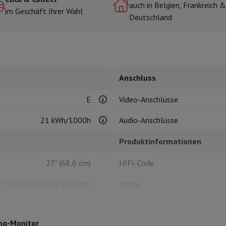
auch in Belgien, Frankreich &
im Geschäft Ihrer Wahl
Deutschland
r zum Kochen
n & Schneiden
Küchenlöffel
Mischen & Abmessen
Koch- und Gewürz
Anschluss
E
Video-Anschlüsse
21 kWh/1000h
Audio-Anschlüsse
Produktinformationen
te
Dyson Airwrap
Dyson Corrale
Dyson Supersonic
27" (68,6 cm)
HIFI-Code
ing
Bartschneider
Nasen-Ohr-Clipper
Scherköpfe
m Licht
Full HD (1920 x 1080 px)
Marke
d Schultermassage
Körpermassage
lator
Thermometer
Heizdecke
VA
EAN
ng-Monitor
Gekrümmter
Code des Verkäufers