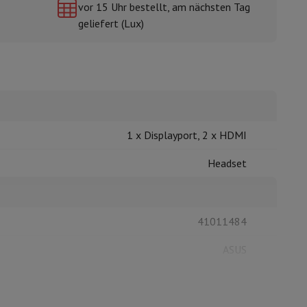
vor 15 Uhr bestellt, am nächsten Tag
geliefert (Lux)
mühlen
1 x Displayport, 2 x HDMI
Headset
41011484
ASUS
4711387552629
90LM0A81-B01170