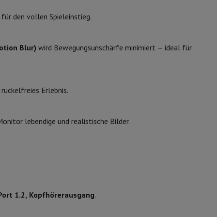
ip7 & Fold7
 für den vollen Spieleinstieg.
tion Blur)
wird Bewegungsunschärfe minimiert – ideal für
 ruckelfreies Erlebnis.
Monitor lebendige und realistische Bilder.
 MacBook Air
Refurbished Laptops
spads
ker
Tintenpatronen & Toner
yPort 1.2, Kopfhörerausgang
.