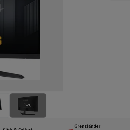
ilintegrierter Geschirrspüler
Geschirrspüler 45 cm
bau-Gefrierschrank
Weinkühlschrank einbaubar
Einbau-Kühlschrank
fen (90cm)
-Kochfeld
Modulares Kochfeld
terfahrbare Haube
Teleskopische Abzugshaube
Inselhaube
Dunstabz
lle
rmeschublade
chine
Zerkleinerer
KitchenAid
Smeg
Multifunktionale Küchenmaschin
ereiter
ör Snacks
Espressomaschine
Kapsel- & Padmaschine
Nespresso
Dolce Gusto
Se
+
3
 mit Filter
arer
Aufschnittmaschine
Küchenwaage
Vakuumverpackungsmaschin
ncha
Grillen
Elektrischer Wok
Grenzländer
Click & Collect