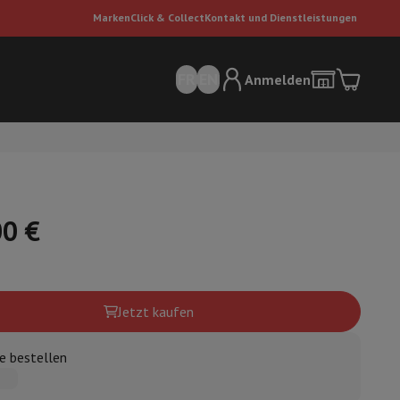
Marken
Click & Collect
Kontakt und Dienstleistungen
FR
EN
Anmelden
00 €
sauger
Dyson Staubsauger
Staubsauger-Zubehör
Bodenreiniger
Jetzt kaufen
e bestellen
 Luft