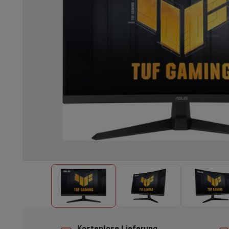
Einbaugeschirrspüler
Vollständig integrierter Geschirrspüler
Te
Kühlen und Einfrieren
Einbau-Kombi Kühl-/Gefrierschrank
Ein
Öfen
Multifunktionaler Einbaubackofen
Dampfofen
XL-Backo
Kochfelder
Alle Kochplatten
Induktionskochfeld
Glaskeramik
Abzugshauben
Alle Abzugshauben
Dekorative Abzugshaube
Un
Einbau-Mikrowelle
Einbau-Mikrowelle
Einbau-Kombi-Mikrowe
Einbau-Waschmaschinen
Einbau-Waschmaschine
Andere Einbaugeräte
Einbau-Kaffee- & Espressomaschine
Wä
Küche & Tischkultur
Küchenmaschine & Mixer
Mixer
Soupmaker
Blender
Küchenmas
Frühstück
Brotbackautomat
Toaster
Juicer
Eierkocher
Joghurtb
Snacks
Fritteuse
Airfryer
Sandwichmaschine
Waffeleisen
Zubeh
Desserts
Chocolatier
Eismaschine & Eiskocher
Crêpe-Pfanne
Indoor-Garten
Click & Grow
Kräuter & Zubehör
Kaffee & Tee
Kaffeemaschine
Espressomaschine
De'Longhi 
Getränk
Sprudelnde Getränkemaschine
Bierzapfanlage
Karaffe
Küchengeräte
Dörrgeräte
Nudelmaschine
Slow Cooker
Dampfg
Spaß beim Kochen
Grills
Gourmet-Geräte
Raclette
Fondue
Pla
Am Tisch
Tischkultur
Tischdekoration
Kostenlose Lieferung