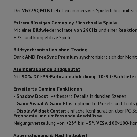
Smartphones
Alle Smartphones
Apple iPhone
iPhone 17
iPhone
Generalüberholte Smartphones
Generalüberholte Smartpho
Der
VG27VQM1B
bietet ein immersives Spielerlebnis mit s
Gebogene
Verbundene Uhren
Smartwatch
Apple Watch
Samsung Galaxy 
Extrem flüssiges Gameplay für schnelle Spiele
Schutz
iPhone Hülle
Samsung Hülle
Universelle Schutzhülle
i
Bildseitenverhältnis
Mit einer
Bildwiederholrate von 280 Hz
und einer
Reaktion
Nachladen
Powerbank
Ladegerät
Ladegeräte für das Auto
App
Responstijd
FPS- und kompetitive Spiele.
Telefonie-Zubehör
Speicherkarte
Kabel
Autohalterung
Verschi
Zahlungsterminals
SumUp
Bildsynchronisation ohne Tearing
Aktualisierungsrate
GSM
Alle GSM
Emporia GSM
GSM Nokia
Dank
AMD FreeSync Premium
synchronisiert sich der Mon
Festnetztelefone
Alle Festnetztelefone
Gigaset-Telefone
Helligkeit
Navigationssystem
Navigation Auto
Radarwarner Coyote
Fahr
Atemberaubende Bildqualität
Verschiedenes
Walkie-Talkies
Mobile Fotodrucker
Design
Mit
90 % DCI-P3-Farbraumabdeckung
,
10-Bit-Farbtiefe
u
Computer & Büro
Geeignet für
Erweiterte Gaming-Funktionen
Laptop & Notebook
Laptop
Ultra-portabler Computer
2-in-
-
Shadow Boost
: verbessert Details in dunklen Szenen
Desktop-Computer
Desktop-Computer
All-in-One-Computer
Serie
-
GameVisual & GamePlus
: optimierte Presets und Tools
PC Gaming
Gaming-Bereich
Laptop Gaming
PC Gamer
PC RTX 5
-
DisplayWidget Center
: einfache Konfiguration über PC-Sc
Tablette & E-Reader
Tablette
E-Reader
Apple iPad
Samsung G
Farbe
Ergonomie und umfassende Anschlüsse
Drucker & Scanner
Drucker
HP Instant Ink
Tintenstrahldrucker
Neigungsverstellung von
+23° bis –5°
,
VESA 100×100
-Kom
Maße (L x T x H)
Netzwerk
FRITZ!
IP-Kameras
Peripheriegerät
PC-Bildschirm
Tastatur
Maus
PC-Headsets
Proj
Augenschonung & Nachhaltigkeit