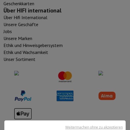
Geschenkkarten
Über HIFI international
Über Hifi International
Unsere Geschäfte
Jobs
Unsere Marken
Ethik und Hinweisgebersystem
Ethik und Wachsamkeit
Unser Sortiment
Verkaufsbedingungen
Weitermachen ohne zu akzeptieren