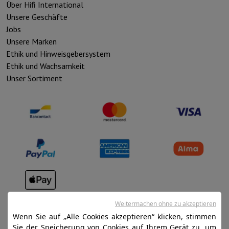
Über Hifi International
Unsere Geschäfte
Jobs
Unsere Marken
Ethik und Hinweisgebersystem
Ethik und Wachsamkeit
Unser Sortiment
Verkaufsbedingungen
Weitermachen ohne zu akzeptieren
Datenschutz
Wenn Sie auf „Alle Cookies akzeptieren“ klicken, stimmen
Sie der Speicherung von Cookies auf Ihrem Gerät zu, um