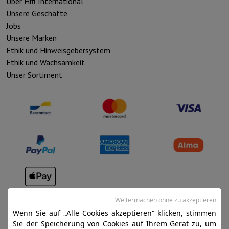
Über Hifi International
Unsere Geschäfte
Jobs
Unsere Marken
Ethik und Hinweisgebersystem
Ethik und Wachsamkeit
Unser Sortiment
Verkaufsbedingungen
Weitermachen ohne zu akzeptieren
Datenschutz
Wenn Sie auf „Alle Cookies akzeptieren“ klicken, stimmen
Sie der Speicherung von Cookies auf Ihrem Gerät zu, um
Disclaimer