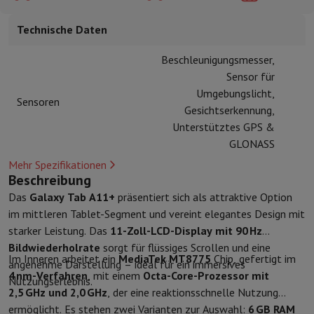
Kuechenzubehoer
Manik und Küchenhandschuhe
Thermometer zu
Küchenutensilien
Küchenmesser
Raspeln & Schälen
Kotelieren & 
Technische Daten
Gebaeckutensilien
Muscheln
Tischkultur
Besteck
Gläser
Service
Beschleunigungsmesser,
Getränkezubehör
Kaffee & Tee
Wein
Karaffen & Becher
Sensor für
Tischdekoration
Tischset
Umgebungslicht,
Sensoren
Aufbewahren
Brotkästen
Mülleimer
Gesichtserkennung,
Pflege & Gesundheit
Unterstütztes GPS &
Zahnbürste
Elektrische Zahnbürste
Zahnbürstenzubehör
GLONASS
Haarpflege
Haarglätter
Haartrockner
Lockenstab
Gebläsebürste
Dys
Mehr Spezifikationen
Beauty
Gesichtspflege
Spiegel
Beauty-Accessoires
Beschreibung
Rasur
Haarschneidemaschine
Elektrischer Rasierer
Bodygrooming
B
Das
Galaxy Tab A11+
präsentiert sich als attraktive Option
Haarentfernung
Ladyshave
Epiliergerät
Epilierer von gepulstem Li
im mittleren Tablet-Segment und vereint elegantes Design mit
Massage
Massage der Füße
Massage des Rückens
Nacken- und Sc
starker Leistung. Das
11-Zoll-LCD-Display mit 90 Hz
Wellness
Personenwaage
Blutdruckmessgerät
Kreislaufstimulator
Bildwiederholrate
sorgt für flüssiges Scrollen und eine
Im Inneren arbeitet ein
MediaTek MT8775
Chip, gefertigt im
Telefonie & Navigation
angenehme Darstellung – ideal für ein immersives
4 nm-Verfahren
, mit einem
Octa-Core-Prozessor mit
Smartphones
Alle Smartphones
Apple iPhone
iPhone 17
iPhone Air
Nutzungserlebnis.
2,5 GHz und 2,0 GHz
, der eine reaktionsschnelle Nutzung
Generalüberholte Smartphones
Generalüberholte Smartphones
Ge
ermöglicht. Es stehen zwei Varianten zur Auswahl:
6 GB RAM
Verbundene Uhren
Smartwatch
Apple Watch
Samsung Galaxy Watc