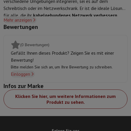
verschiedene Umgebungen integrieren, sei es auf dem
Schutz
iPhone Hülle
Samsung Hülle
Universelle Schutzhülle
iPhone
Schreibtisch oder im Netzwerkschrank. Er ist die ideale Lösung
Nachladen
Powerbank
Ladegerät
Ladegeräte für das Auto
Apple L
für alle, die ihr
kabelgebundenes Netzwerk verbessern
Telefonie-Zubehör
Speicherkarte
Kabel
Autohalterung
Verschieden
Mehr anzeigen
möchten.
Bewertungen
Zahlungsterminals
SumUp
GSM
Alle GSM
Emporia GSM
GSM Nokia
Festnetztelefone
Alle Festnetztelefone
Gigaset-Telefone
(0 Bewertungen)
Navigationssystem
Navigation Auto
Radarwarner Coyote
Fahrrad-
Gefällt Ihnen dieses Produkt? Zeigen Sie es mit einer
Verschiedenes
Walkie-Talkies
Mobile Fotodrucker
Bewertung!
Computer & Büro
Bitte melden Sie sich an, um Ihre Bewertung zu schreiben.
Laptop & Notebook
Laptop
Ultra-portabler Computer
2-in-1-Com
Einloggen
Desktop-Computer
Desktop-Computer
All-in-One-Computer
Apple
PC Gaming
Gaming-Bereich
Laptop Gaming
PC Gamer
PC RTX 50 Se
Infos zur Marke
Tablette & E-Reader
Tablette
E-Reader
Apple iPad
Samsung Galax
Klicken Sie hier, um weitere Informationen zum
Drucker & Scanner
Drucker
HP Instant Ink
Tintenstrahldrucker
Lase
Produkt zu sehen.
Netzwerk
FRITZ!
IP-Kameras
Peripheriegerät
PC-Bildschirm
Tastatur
Maus
PC-Headsets
Projekto
Arbeitsspeicher & Speicher
Festplatte
Solid State Drive (SSD)
Spei
Software
Operating system
Andere
Folgen Sie uns