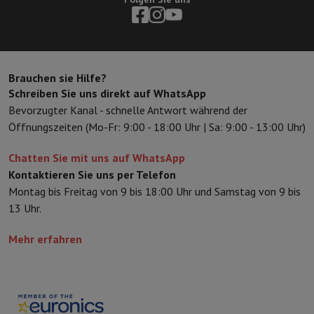
Zubehör
Bezüge, Taschen & Packtaschen
Tablet Hüllen
Ladegerät
Fernsehen & Audio
Fernseher
Alle Fernseher
Fernseher Samsung
TV LG
TV Sony
TV Phil
Periphere Geräte
Heimkino
Soundbar
DVD- & Blu-ray-Player
Projek
Lautsprecher
Kabellose Lautsprecher
Hi-Fi-Lautsprecher
WiFi-Lau
Brauchen sie Hilfe?
Kopfhörer & Ohrhörer
Alle Kopfhörer
Apple AirPods
In-Ear Kopfhör
Schreiben Sie uns direkt auf WhatsApp
Unterwegs
Tragbarer DVD-Player
Tragbarer CD-Player
Bluetooth-
Bevorzugter Kanal - schnelle Antwort während der
Heim-Audio
Hifi-Anlage
Verstärker
Plattenspieler
CD-Spieler
Radios
Öffnungszeiten (Mo-Fr: 9:00 - 18:00 Uhr | Sa: 9:00 - 13:00 Uhr)
Halterungen
Alle Medien
TV-Möbel
TV-Ständer
Ständer für Soundb
Zubehör
Audio- & Videokabel
Audio Zubehör
TV-Zubehör
Diktierger
Chatten Sie mit uns auf WhatsApp
Fotografie & Video
Kontaktieren Sie uns per Telefon
Digitalkamera
Spiegelreflexkamera
Hybrid-Kamera
High Zoom-Kam
Montag bis Freitag von 9 bis 18:00 Uhr und Samstag von 9 bis
Beliebte Marken
Nikon Kamera
Sony Kamera
13 Uhr.
Sofortbildkameras
Instax-Kamera
Fotopapier instax
GoPro
GoPro-Kameras
GoPro Zubehör
Mehr erfahren
Video
Action Cam
Camcorder
Zubehör für Spiegelreflexkameras
Objektiv
Zubehör
Speicherkarte
Kabel
Zubehör Action Cam
Stative & Dreibe
Schutz- & Transporttaschen
Für Kameras