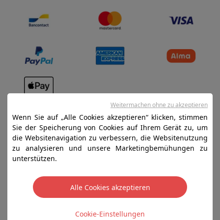
Verkaufsbedingungen
Weitermachen ohne zu akzeptieren
Wenn Sie auf „Alle Cookies akzeptieren“ klicken, stimmen
Datenschutz
Sie der Speicherung von Cookies auf Ihrem Gerät zu, um
Disclaimer
die Websitenavigation zu verbessern, die Websitenutzung
zu analysieren und unsere Marketingbemühungen zu
Cookies
unterstützen.
SA HIFI international - 2 Rue Läiteschbaach, 5324
Alle Cookies akzeptieren
Contern, G-D de Luxembourg - 00 128 297/101
TVA LU 190.388.17
Cookie-Einstellungen