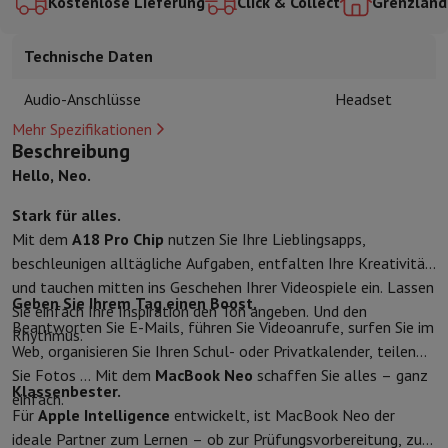
Kostenlose Lieferung
Click & Collect
Grenzländ
Kuechenzubehoer
Manik und Küchenhandschuhe
Thermometer zu
Küchenutensilien
Küchenmesser
Raspeln & Schälen
Kotelieren & 
Technische Daten
Gebaeckutensilien
Muscheln
Tischkultur
Besteck
Gläser
Service
Audio-Anschlüsse
Headset
Getränkezubehör
Kaffee & Tee
Wein
Karaffen & Becher
Mehr Spezifikationen
Tischdekoration
Tischset
Beschreibung
Aufbewahren
Brotkästen
Mülleimer
Hello, Neo.
Pflege & Gesundheit
Zahnbürste
Elektrische Zahnbürste
Zahnbürstenzubehör
Stark für alles.
Haarpflege
Haarglätter
Haartrockner
Lockenstab
Gebläsebürste
Dys
Mit dem
A18 Pro Chip
nutzen Sie Ihre Lieblingsapps,
Beauty
Gesichtspflege
Spiegel
Beauty-Accessoires
beschleunigen alltägliche Aufgaben, entfalten Ihre Kreativität
Rasur
Haarschneidemaschine
Elektrischer Rasierer
Bodygrooming
B
und tauchen mitten ins Geschehen Ihrer Videospiele ein. Lassen
Haarentfernung
Ladyshave
Epiliergerät
Epilierer von gepulstem Li
Geben Sie Ihrem Tag einen Boost.
Sie einfach Ihre Inspiration den Ton angeben. Und den
Massage
Massage der Füße
Massage des Rückens
Nacken- und Sc
Beantworten Sie E-Mails, führen Sie Videoanrufe, surfen Sie im
Rhythmus.
Wellness
Personenwaage
Blutdruckmessgerät
Kreislaufstimulator
Web, organisieren Sie Ihren Schul- oder Privatkalender, teilen
Telefonie & Navigation
Sie Fotos … Mit dem
MacBook Neo
schaffen Sie alles – ganz
Klassenbester.
Smartphones
Alle Smartphones
Apple iPhone
iPhone 17
iPhone Air
einfach.
Für
Apple Intelligence
entwickelt, ist MacBook Neo der
Generalüberholte Smartphones
Generalüberholte Smartphones
Ge
ideale Partner zum Lernen – ob zur Prüfungsvorbereitung, zum
Verbundene Uhren
Smartwatch
Apple Watch
Samsung Galaxy Watc