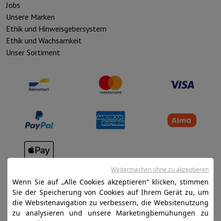
Jobs
Unsere Marken
Ethik und Hinweisgebersystem
Ethik und Wachsamkeit
Unser Sortiment
Verkaufsbedingungen
Weitermachen ohne zu akzeptieren
Wenn Sie auf „Alle Cookies akzeptieren“ klicken, stimmen
Datenschutz
Sie der Speicherung von Cookies auf Ihrem Gerät zu, um
Disclaimer
die Websitenavigation zu verbessern, die Websitenutzung
zu analysieren und unsere Marketingbemühungen zu
Cookies