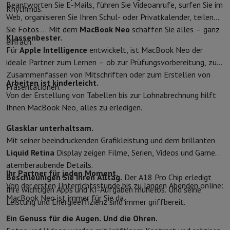
Beantworten Sie E-Mails, führen Sie Videoanrufe, surfen Sie im
Rhythmus.
Schutz
iPhone Hülle
Samsung Hülle
Universelle Schutzhülle
iPhone
Web, organisieren Sie Ihren Schul- oder Privatkalender, teilen
Nachladen
Powerbank
Ladegerät
Ladegeräte für das Auto
Apple L
Sie Fotos … Mit dem
MacBook Neo
schaffen Sie alles – ganz
Telefonie-Zubehör
Speicherkarte
Kabel
Autohalterung
Verschieden
Klassenbester.
einfach.
Zahlungsterminals
SumUp
Für
Apple Intelligence
entwickelt, ist MacBook Neo der
GSM
Alle GSM
Emporia GSM
GSM Nokia
ideale Partner zum Lernen – ob zur Prüfungsvorbereitung, zum
Festnetztelefone
Alle Festnetztelefone
Gigaset-Telefone
Zusammenfassen von Mitschriften oder zum Erstellen von
Arbeiten ist kinderleicht.
Navigationssystem
Navigation Auto
Radarwarner Coyote
Fahrrad-
Präsentationen.
Von der Erstellung von Tabellen bis zur Lohnabrechnung hilft
Verschiedenes
Walkie-Talkies
Mobile Fotodrucker
Ihnen MacBook Neo, alles zu erledigen.
Computer & Büro
Laptop & Notebook
Laptop
Ultra-portabler Computer
2-in-1-Com
Glasklar unterhaltsam.
Desktop-Computer
Desktop-Computer
All-in-One-Computer
Apple
Mit seiner beeindruckenden Grafikleistung und dem brillanten
PC Gaming
Gaming-Bereich
Laptop Gaming
PC Gamer
PC RTX 50 Se
Liquid Retina
Display zeigen Filme, Serien, Videos und Games
Tablette & E-Reader
Tablette
E-Reader
Apple iPad
Samsung Galax
atemberaubende Details.
Drucker & Scanner
Drucker
HP Instant Ink
Tintenstrahldrucker
Lase
Ihr Partner für jeden Moment.
Beschleunigen Sie Ihren Alltag.
Der A18 Pro Chip erledigt
Netzwerk
FRITZ!
IP-Kameras
Von der ersten Unterrichtsstunde bis zu langen Abenden online:
Ihre wichtigen Apps und KI-Aufgaben mühelos. Und seine
Peripheriegerät
PC-Bildschirm
Tastatur
Maus
PC-Headsets
Projekto
MacBook Neo ist immer für Sie da.
Leistung und Energieeffizienz sind immer griffbereit.
Arbeitsspeicher & Speicher
Festplatte
Solid State Drive (SSD)
Spei
Ein Genuss für die Augen. Und die Ohren.
Software
Operating system
Andere