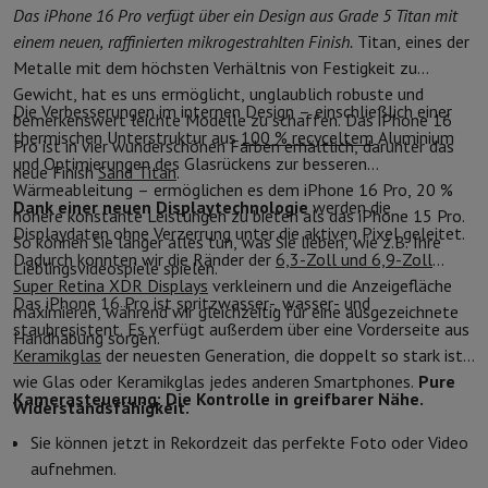
Sport, Gaming & Haustechnik
Das iPhone 16 Pro verfügt über ein Design aus Grade 5 Titan mit
Home & Domotica
Smart Home
Sicherheit & Schutz
IP-Kameras
W
einem neuen, raffinierten mikrogestrahlten Finish.
Titan, eines der
Verbundene Uhren
Smartwatch
Apple Watch
Samsung Galaxy Watc
Metalle mit dem höchsten Verhältnis von Festigkeit zu
Elektrische Mobilität
Gesamte Elektromobilität
E Scooter und Ele
Gewicht, hat es uns ermöglicht, unglaublich robuste und
Die Verbesserungen im internen Design – einschließlich einer
Smart Toys
Virtual-Reality-Kopfhörer
Drohne
DJI-Drohnen
bemerkenswert leichte Modelle zu schaffen. Das iPhone 16
thermischen Unterstruktur aus
100 % recyceltem
Aluminium
Gaming Konsole
Spielkonsolen
Refurbished Konsolen
Controller
Spi
Pro ist in vier wunderschönen Farben erhältlich, darunter das
und Optimierungen des Glasrückens zur besseren
Sport Zubehör
Sport Kopfhörer
neue Finish
Sand Titan
.
Wärmeableitung – ermöglichen es dem iPhone 16 Pro, 20 %
Batterien & Elektrizität
Akkus
Ladegerät für Akkus
Steckdosen
Ste
Dank einer neuen Displaytechnologie
werden die
höhere konstante Leistungen zu bieten als das iPhone 15 Pro.
Infos & Beratung
Displaydaten ohne Verzerrung unter die aktiven Pixel geleitet.
So können Sie länger alles tun, was Sie lieben, wie z.B. Ihre
Warum HiFi wählen
Dadurch konnten wir die Ränder der
6,3-Zoll und 6,9-Zoll
Lieblingsvideospiele spielen.
Kostenlose Lieferung
10 Verkaufsstellen
Zufrieden oder Geld zur
Super Retina XDR Displays
verkleinern und die Anzeigefläche
Unsere Dienstleistungen
Kostenlose Lieferung
Abholung im Gesch
Das iPhone 16 Pro ist spritzwasser-, wasser- und
maximieren, während wir gleichzeitig für eine ausgezeichnete
Kundenservice
Reparieren Sie Ihr Gerät
Überprüfen Sie Ihre Lieferz
staubresistent. Es verfügt außerdem über eine Vorderseite aus
Handhabung sorgen.
Häufig gestellte Fragen
Kann ich mit der HIFI International Mast
Keramikglas
der neuesten Generation, die doppelt so stark ist
wie Glas oder Keramikglas jedes anderen Smartphones.
Pure
Kamerasteuerung: Die Kontrolle in greifbarer Nähe.
Widerstandsfähigkeit.
Sie können jetzt in Rekordzeit das perfekte Foto oder Video
aufnehmen.