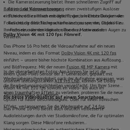
Die Kamerasteuerung bietet Ihnen schnelleren Zugriff auf
Bald wird die Kamerasteuerung
Foto- und Videowerkzeuge.
einen zweistufigen Auslöser
einführen, der es Ihnen ermöglicht, durch leichtes Drücken den
Streichen Sie einfach mit dem Finger, um Einstellungen wie
Fokus und die Belichtung automatisch zu sperren, sodass Sie
Belichtung oder Tiefenschärfe anzupassen, das Objektiv zu
Ihr Foto neu rahmen können, ohne das Motiv aus den Augen zu
wechseln oder den digitalen Zoom zu verwenden.
Dolby Vision 4K mit 120 fps: Filmreif.
verlieren.
Das iPhone 16 Pro hebt die Videoaufnahme auf ein neues
Niveau, indem es das Format
Dolby Vision 4K mit 120 fps
einführt – unsere bisher höchste Kombination aus Auflösung
und Bildfrequenz. Mit der neuen
Fusion 48 MP Kamera
mit
In der überarbeiteten Fotos-App können Sie jetzt die
einem Quad-Pixel-Sensor der 2. Generation, gepaart mit
Wiedergabegeschwindigkeit nach der Aufnahme anpassen, was
unserem leistungsstarken
A18 Pro Chip
, können Sie Dolby
die Bearbeitungsmöglichkeiten vervielfacht. Um Ihrer Szene
Vision 4K mit 120 fps sowohl im Video- als auch im
einen traumhaften Effekt zu verleihen, probieren Sie die neue
Zeitlupenmodus aufnehmen.
Die beste Videoqualität auf einem Smartphone
Option für halbe Geschwindigkeit. Oder für einen filmischen
Effekt, verlangsamen Sie die Wiedergabe auf
24 fps
.
Das iPhone 16 Pro bietet auch deutlich verbesserte
Audioleistungen durch vier Studiomikrofone, die für optimalen
Klang sorgen. Diese Mikrofone reduzieren
Hintergrundgeräusche, um authentischere Klänge zu liefern.