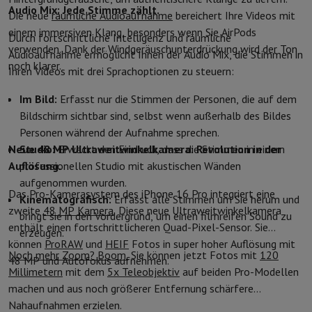
Audio Mix: Jede Stimme zählt.
Die neue
räumliche Audioaufnahme
bereichert Ihre Videos mit
einem immersiven Klang, besonders wenn Sie AirPods
Durch fortschrittliche Intelligenz und räumliche
verwenden. Dank der Windgeräuschunterdrückung wird der Ton
Audioaufnahme ermöglicht Ihnen der Audio Mix, die Stimmen in
noch klarer.
Ihren Videos mit drei Sprachoptionen zu steuern:
Im Bild:
Erfasst nur die Stimmen der Personen, die auf dem
Bildschirm sichtbar sind, selbst wenn außerhalb des Bildes
Personen während der Aufnahme sprechen.
Neue 48 MP Ultraweitwinkelkamera: Revolution in der
Studio:
Erweckt den Eindruck, dass die Stimmen in einem
Auflösung.
professionellen Studio mit akustischen Wänden
aufgenommen wurden.
Das Pro-Kamerasystem des iPhone 16 Pro integriert eine
Kinematografisch:
Erfasst alle Stimmen um Sie herum und
zweite
48 MP Kamera
. Diese neue Ultraweitwinkelkamera
bringt sie in den Vordergrund, um einen filmreifen Sound zu
enthält einen fortschrittlicheren Quad-Pixel-Sensor. Sie
erzeugen.
können
ProRAW
und
HEIF
Fotos in super hoher Auflösung mit
Noch mehr Zoom? Boom.
Sie können jetzt Fotos mit
120
48 MP und Autofokus aufnehmen.
Millimetern
mit dem
5x Teleobjektiv
auf beiden Pro-Modellen
machen und aus noch größerer Entfernung schärfere
Nahaufnahmen erzielen.