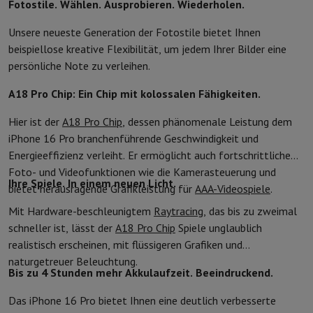
Fotostile. Wählen. Ausprobieren. Wiederholen.
Unsere neueste Generation der Fotostile bietet Ihnen
beispiellose kreative Flexibilität, um jedem Ihrer Bilder eine
persönliche Note zu verleihen.
A18 Pro Chip: Ein Chip mit kolossalen Fähigkeiten.
Hier ist der
A18 Pro Chip
, dessen phänomenale Leistung dem
iPhone 16 Pro branchenführende Geschwindigkeit und
Energieeffizienz verleiht. Er ermöglicht auch fortschrittliche
Foto- und Videofunktionen wie die Kamerasteuerung und
Ihre Spiele. In einem neuen Licht.
bietet herausragende Grafikleistung für
AAA-Videospiele
.
Mit Hardware-beschleunigtem
Raytracing
, das bis zu zweimal
schneller ist, lässt der
A18 Pro Chip
Spiele unglaublich
realistisch erscheinen, mit flüssigeren Grafiken und
naturgetreuer Beleuchtung.
Bis zu 4 Stunden mehr Akkulaufzeit. Beeindruckend.
Das iPhone 16 Pro bietet Ihnen eine deutlich verbesserte