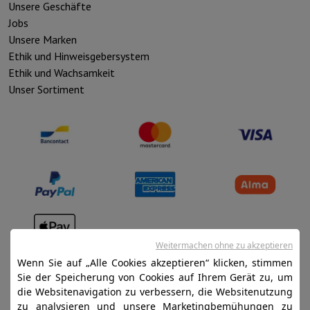
Unsere Geschäfte
Jobs
Unsere Marken
Ethik und Hinweisgebersystem
Ethik und Wachsamkeit
Unser Sortiment
Weitermachen ohne zu akzeptieren
Verkaufsbedingungen
Wenn Sie auf „Alle Cookies akzeptieren“ klicken, stimmen
Datenschutz
Sie der Speicherung von Cookies auf Ihrem Gerät zu, um
die Websitenavigation zu verbessern, die Websitenutzung
Disclaimer
zu analysieren und unsere Marketingbemühungen zu