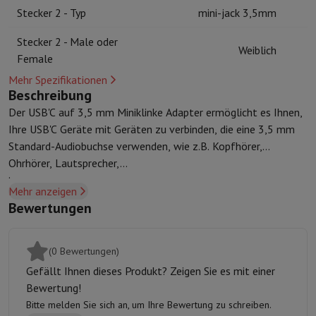
Kuechenzubehoer
Manik und Küchenhandschuhe
Thermometer zu
Stecker 2 - Typ
mini-jack 3,5mm
Küchenutensilien
Küchenmesser
Raspeln & Schälen
Kotelieren & 
Stecker 2 - Male oder
Gebaeckutensilien
Muscheln
Weiblich
Female
Tischkultur
Besteck
Gläser
Service
Getränkezubehör
Kaffee & Tee
Wein
Karaffen & Becher
Mehr Spezifikationen
Tischdekoration
Tischset
Beschreibung
Aufbewahren
Brotkästen
Mülleimer
Der USB'C auf 3,5 mm Miniklinke Adapter ermöglicht es Ihnen,
Pflege & Gesundheit
Ihre USB'C Geräte mit Geräten zu verbinden, die eine 3,5 mm
Zahnbürste
Elektrische Zahnbürste
Zahnbürstenzubehör
Standard-Audiobuchse verwenden, wie z.B. Kopfhörer,
Haarpflege
Haarglätter
Haartrockner
Lockenstab
Gebläsebürste
Dys
Ohrhörer, Lautsprecher,...
.
Beauty
Gesichtspflege
Spiegel
Beauty-Accessoires
Mehr anzeigen
Rasur
Haarschneidemaschine
Elektrischer Rasierer
Bodygrooming
B
Bewertungen
Haarentfernung
Ladyshave
Epiliergerät
Epilierer von gepulstem Li
Massage
Massage der Füße
Massage des Rückens
Nacken- und Sc
Wellness
Personenwaage
Blutdruckmessgerät
Kreislaufstimulator
(0 Bewertungen)
Telefonie & Navigation
Gefällt Ihnen dieses Produkt? Zeigen Sie es mit einer
Smartphones
Alle Smartphones
Apple iPhone
iPhone 17
iPhone Air
Bewertung!
Generalüberholte Smartphones
Generalüberholte Smartphones
Ge
Bitte melden Sie sich an, um Ihre Bewertung zu schreiben.
Verbundene Uhren
Smartwatch
Apple Watch
Samsung Galaxy Watc