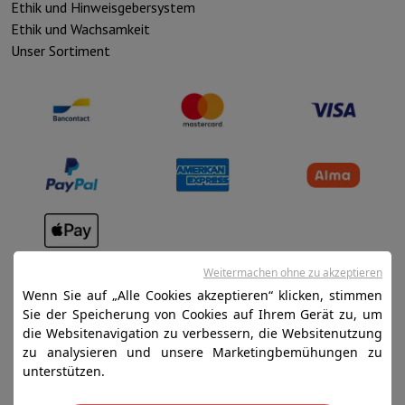
Ethik und Hinweisgebersystem
Ethik und Wachsamkeit
Unser Sortiment
Verkaufsbedingungen
Weitermachen ohne zu akzeptieren
Datenschutz
Wenn Sie auf „Alle Cookies akzeptieren“ klicken, stimmen
Sie der Speicherung von Cookies auf Ihrem Gerät zu, um
Disclaimer
die Websitenavigation zu verbessern, die Websitenutzung
Cookies
zu analysieren und unsere Marketingbemühungen zu
unterstützen.
SA HIFI international - 2 Rue Läiteschbaach, 5324