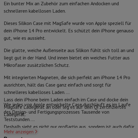
Ein bunter Mix an Zubehör zum einfachen Andocken und
Kuechenzubehoer
Manik und Küchenhandschuhe
Thermometer zu
schnelleren kabellosen Laden.
Küchenutensilien
Küchenmesser
Raspeln & Schälen
Kotelieren & 
Gebaeckutensilien
Muscheln
Dieses Silikon Case mit MagSafe wurde von Apple speziell für
Tischkultur
Besteck
Gläser
Service
dein iPhone 14 Pro entwickelt. Es schützt dein iPhone genauso
Getränkezubehör
Kaffee & Tee
Wein
Karaffen & Becher
gut, wie es aussieht.
Tischdekoration
Tischset
Aufbewahren
Brotkästen
Mülleimer
Die glatte, weiche Außenseite aus Silikon fühlt sich toll an und
Pflege & Gesundheit
liegt gut in der Hand. Und innen bietet ein weiches Futter aus
Zahnbürste
Elektrische Zahnbürste
Zahnbürstenzubehör
Mikrofaser zusätzlichen Schutz.
Haarpflege
Haarglätter
Haartrockner
Lockenstab
Gebläsebürste
Dys
Mit integrierten Magneten, die sich perfekt am iPhone 14 Pro
Beauty
Gesichtspflege
Spiegel
Beauty-Accessoires
ausrichten, hält das Case ganz einfach und sorgt für
Rasur
Haarschneidemaschine
Elektrischer Rasierer
Bodygrooming
B
schnelleres kabelloses Laden.
Haarentfernung
Ladyshave
Epiliergerät
Epilierer von gepulstem Li
Lass dein iPhone beim Laden einfach im Case und docke dein
Massage
Massage der Füße
Massage des Rückens
Nacken- und Sc
Wie jedes von Apple entwickelte Case durchläuft es im Laufe
MagSafe Ladegerät an oder leg es auf dein Qi zertifiziertes
Wellness
Personenwaage
Blutdruckmessgerät
Kreislaufstimulator
des Design‑ und Fertigungs­prozesses Tausende von
Telefonie & Navigation
Ladegerät.
Teststunden.
Smartphones
Alle Smartphones
Apple iPhone
iPhone 17
iPhone Air
Deshalb sieht es nicht nur großartig aus, sondern ist auch dafür
Generalüberholte Smartphones
Generalüberholte Smartphones
Ge
Mehr anzeigen
gemacht, dein iPhone vor Kratzern und bei Stürzen zu
Verbundene Uhren
Smartwatch
Apple Watch
Samsung Galaxy Watc