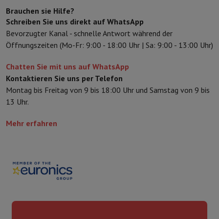
Zubehör
Bezüge, Taschen & Packtaschen
Tablet Hüllen
Ladegerät
Brauchen sie Hilfe?
Fernsehen & Audio
Schreiben Sie uns direkt auf WhatsApp
Fernseher
Alle Fernseher
Fernseher Samsung
TV LG
TV Sony
TV Phil
Bevorzugter Kanal - schnelle Antwort während der
Periphere Geräte
Heimkino
Soundbar
DVD- & Blu-ray-Player
Projek
Öffnungszeiten (Mo-Fr: 9:00 - 18:00 Uhr | Sa: 9:00 - 13:00 Uhr)
Lautsprecher
Kabellose Lautsprecher
Hi-Fi-Lautsprecher
WiFi-Lau
Kopfhörer & Ohrhörer
Alle Kopfhörer
Apple AirPods
In-Ear Kopfhör
Chatten Sie mit uns auf WhatsApp
Unterwegs
Tragbarer DVD-Player
Tragbarer CD-Player
Bluetooth-
Kontaktieren Sie uns per Telefon
Heim-Audio
Hifi-Anlage
Verstärker
Plattenspieler
CD-Spieler
Radios
Montag bis Freitag von 9 bis 18:00 Uhr und Samstag von 9 bis
Halterungen
Alle Medien
TV-Möbel
TV-Ständer
Ständer für Soundb
13 Uhr.
Zubehör
Audio- & Videokabel
Audio Zubehör
TV-Zubehör
Diktierger
Fotografie & Video
Mehr erfahren
Digitalkamera
Spiegelreflexkamera
Hybrid-Kamera
High Zoom-Kam
Beliebte Marken
Nikon Kamera
Sony Kamera
Sofortbildkameras
Instax-Kamera
Fotopapier instax
GoPro
GoPro-Kameras
GoPro Zubehör
Video
Action Cam
Camcorder
Zubehör für Spiegelreflexkameras
Objektiv
Zubehör
Speicherkarte
Kabel
Zubehör Action Cam
Stative & Dreibe
Schutz- & Transporttaschen
Für Kameras