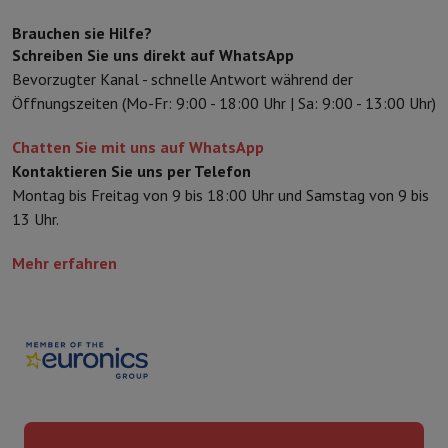
Zubehör
Bezüge, Taschen & Packtaschen
Tablet Hüllen
Ladegerät
Fernsehen & Audio
Brauchen sie Hilfe?
Fernseher
Alle Fernseher
Fernseher Samsung
TV LG
TV Sony
TV Phil
Schreiben Sie uns direkt auf WhatsApp
Periphere Geräte
Heimkino
Soundbar
DVD- & Blu-ray-Player
Projek
Bevorzugter Kanal - schnelle Antwort während der
Lautsprecher
Kabellose Lautsprecher
Hi-Fi-Lautsprecher
WiFi-Lau
Öffnungszeiten (Mo-Fr: 9:00 - 18:00 Uhr | Sa: 9:00 - 13:00 Uhr)
Kopfhörer & Ohrhörer
Alle Kopfhörer
Apple AirPods
In-Ear Kopfhör
Chatten Sie mit uns auf WhatsApp
Unterwegs
Tragbarer DVD-Player
Tragbarer CD-Player
Bluetooth-
Kontaktieren Sie uns per Telefon
Heim-Audio
Hifi-Anlage
Verstärker
Plattenspieler
CD-Spieler
Radios
Montag bis Freitag von 9 bis 18:00 Uhr und Samstag von 9 bis
Halterungen
Alle Medien
TV-Möbel
TV-Ständer
Ständer für Soundb
13 Uhr.
Zubehör
Audio- & Videokabel
Audio Zubehör
TV-Zubehör
Diktierger
Fotografie & Video
Mehr erfahren
Digitalkamera
Spiegelreflexkamera
Hybrid-Kamera
High Zoom-Kam
Beliebte Marken
Nikon Kamera
Sony Kamera
Sofortbildkameras
Instax-Kamera
Fotopapier instax
GoPro
GoPro-Kameras
GoPro Zubehör
Video
Action Cam
Camcorder
Zubehör für Spiegelreflexkameras
Objektiv
Zubehör
Speicherkarte
Kabel
Zubehör Action Cam
Stative & Dreibe
Schutz- & Transporttaschen
Für Kameras