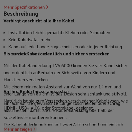
Kuechenzubehoer
Manik und Küchenhandschuhe
Thermometer zu
Mehr Spezifikationen
Küchenutensilien
Küchenmesser
Raspeln & Schälen
Kotelieren & 
Beschreibung
Gebaeckutensilien
Muscheln
Verbirgt geschickt alle Ihre Kabel
Tischkultur
Besteck
Gläser
Service
Getränkezubehör
Kaffee & Tee
Wein
Karaffen & Becher
Installation leicht gemacht: Kleben oder Schrauben
Tischdekoration
Tischset
Kein Kabelsalat mehr
Aufbewahren
Brotkästen
Mülleimer
Kann auf jede Länge zugeschnitten oder in jeder Richtung
Pflege & Gesundheit
Bis zu vier Kabel ordentlich und sicher verstecken
verwendet werden
Zahnbürste
Elektrische Zahnbürste
Zahnbürstenzubehör
Mit der Kabelabdeckung TVA 6000 können Sie vier Kabel sicher
Haarpflege
Haarglätter
Haartrockner
Lockenstab
Gebläsebürste
Dys
und ordentlich außerhalb der Sichtweite von Kindern und
Beauty
Gesichtspflege
Spiegel
Beauty-Accessoires
Haustieren verstecken.
Rasur
Haarschneidemaschine
Elektrischer Rasierer
Bodygrooming
B
Mit einem minimalen Abstand zur Wand von nur 14 mm und
Haarentfernung
Ladyshave
Epiliergerät
Epilierer von gepulstem Li
An Ihre Bedürfnisse anpassbar
einer Länge von 80 cm ist das Design sehr schlank und stilvoll.
Massage
Massage der Füße
Massage des Rückens
Nacken- und Sc
Natürlich ist sie zum Verstecken verschiedener Kabeltypen, wie
Wellness
Personenwaage
Blutdruckmessgerät
Kreislaufstimulator
Einfach auf die gewünschte Länge zuschneiden oder schräg
HDMI-, USB-, AUX- oder Stromkabel geeignet.
Telefonie & Navigation
abschneiden, damit Sie die Kabelabdeckung oberhalb der
Smartphones
Alle Smartphones
Apple iPhone
iPhone 17
iPhone Air
Sockelleiste montieren können.
Generalüberholte Smartphones
Generalüberholte Smartphones
Ge
Die Kabelabdeckung kann auf zwei Arten schnell und einfach
Mehr anzeigen
Verbundene Uhren
Smartwatch
Apple Watch
Samsung Galaxy Watc
installiert werden: mit doppelseitigem Klebeband oder mit