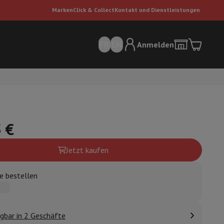
Marken
Click & Collect
Kontakt und Dienstleistungen
FR
EN
Anmelden
 €
Jetzt kaufen
sauger
Dyson Staubsauger
Staubsauger-Zubehör
Bodenreiniger
e bestellen
 Luft
gbar in 2 Geschäfte