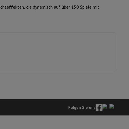
ichteffekten, die dynamisch auf über 150 Spiele mit
s
Andere
er Kopfhörer
Noise Cancelling-Kopfhörer
Sport Kopfhörer
Bluetooth
Folgen Sie uns