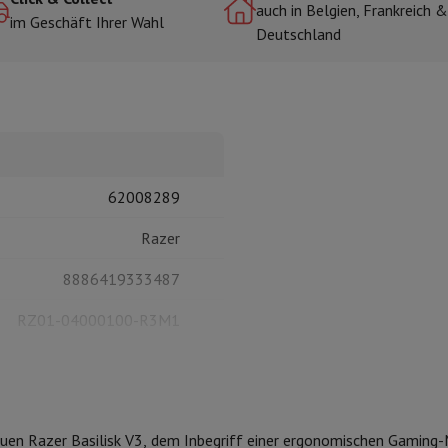
auch in Belgien, Frankreich &
im Geschäft Ihrer Wahl
Deutschland
r zum Kochen
n & Schneiden
Küchenlöffel
Mischen & Abmessen
Koch- und Gewürz
62008289
Razer
8886419333487
te
Dyson Airwrap
Dyson Corrale
Dyson Supersonic
RZ01-04000100-R3M1
ing
Bartschneider
Nasen-Ohr-Clipper
Scherköpfe
m Licht
d Schultermassage
Körpermassage
lator
Thermometer
Heizdecke
neuen Razer Basilisk V3, dem Inbegriff einer ergonomischen Gamin