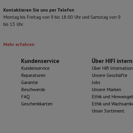
eibeinstative
Digitaler Bilderrahmen & Album
Kontaktieren Sie uns per Telefon
Montag bis Freitag von 9 bis 18:00 Uhr und Samstag von 9
bis 13 Uhr.
ras
Wetterwarte
Watch
Garmin
Activity Tracker
d Elektroroller
E-Bike
Mehr erfahren
er
Spiele
Gaming-Stühle
Kundenservice
Über HIFI intern
Kundenservice
Über Hifi Internation
n
Steckdosen für die Reise
Solarenergie
Reparaturen
Unsere Geschäfte
Garantie
Jobs
Beschwerde
Unsere Marken
d zurück
Sicher bezahlen
FAQ
Ethik und Hinweisge
Geschäft
Große Elektroinstallation
Integrierte Installation
Installat
Geschenkkarten
Ethik und Wachsamke
ferzeit
Unser Sortiment
 Mastercard auf Kredit kaufen?
Wann wird meine Bestellung geliefer