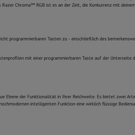
 Air
Samsung Smartphones
Samsung Galaxy S25
Samsung Galaxy Fl
is Razer Chroma™ RGB ist es an der Zeit, die Konkurrenz mit deinem
nes
Generalüberholtes iPhone
Generalüberholtes Samsung
Watch
Garmin
Activity Tracker
Phone Bildschirmschutz
Samsung Bildschirmschutz
le Ladegeräte
edenes
Freisprecheinrichtung
eicht programmierbaren Tasten zu - einschließlich des bemerkenswe
tenprofilen mit einer programmierbaren Taste auf der Unterseite d
rad-Navigation
1-Computer
Laptop Gaming
Apple MacBook
Apple MacBook Pro
Apple
Apple iMac
PC Gamer
eue Ebene der Funktionalität in Ihrer Reichweite. Es bietet zwei Art
0 Series
Gaming-Monitor
Gaming-Maus
Gaming-Stühle
Gaming-Mau
chmodernen intelligenten Funktion eine wirklich flüssige Bedienu
alaxy Tab
Refurbished tablets
Laserdrucker
Epson EcoTank
Mobile Fotodrucker
Fotopapier & Druc
ektor
Webcam
PC-Lautsprecher