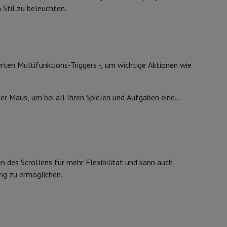
ip7 & Fold7
 Stil zu beleuchten.
rten Multifunktions-Triggers -, um wichtige Aktionen wie
er Maus, um bei all Ihren Spielen und Aufgaben eine
 MacBook Air
Refurbished Laptops
en des Scrollens für mehr Flexibilität und kann auch
spads
ng zu ermöglichen.
ker
Tintenpatronen & Toner