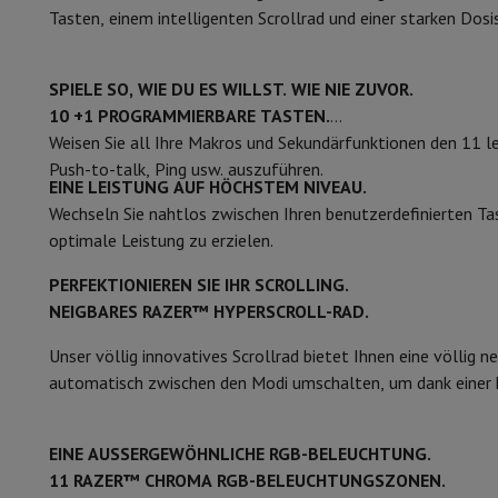
Smartphones
Alle Smartphones
Apple iPhone
iPhone 17
iPhone
Tasten, einem intelligenten Scrollrad und einer starken Dos
Generalüberholte Smartphones
Generalüberholte Smartpho
Verbundene Uhren
Smartwatch
Apple Watch
Samsung Galaxy 
Schutz
iPhone Hülle
Samsung Hülle
Universelle Schutzhülle
i
SPIELE SO, WIE DU ES WILLST. WIE NIE ZUVOR.
Nachladen
Powerbank
Ladegerät
Ladegeräte für das Auto
App
10 +1 PROGRAMMIERBARE TASTEN.
Telefonie-Zubehör
Speicherkarte
Kabel
Autohalterung
Verschi
Weisen Sie all Ihre Makros und Sekundärfunktionen den 11 l
Zahlungsterminals
SumUp
Push-to-talk, Ping usw. auszuführen.
EINE LEISTUNG AUF HÖCHSTEM NIVEAU.
GSM
Alle GSM
Emporia GSM
GSM Nokia
Wechseln Sie nahtlos zwischen Ihren benutzerdefinierten Tas
Festnetztelefone
Alle Festnetztelefone
Gigaset-Telefone
optimale Leistung zu erzielen.
Navigationssystem
Navigation Auto
Radarwarner Coyote
Fahr
Verschiedenes
Walkie-Talkies
Mobile Fotodrucker
PERFEKTIONIEREN SIE IHR SCROLLING.
Computer & Büro
NEIGBARES RAZER™ HYPERSCROLL-RAD.
Laptop & Notebook
Laptop
Ultra-portabler Computer
2-in-
Desktop-Computer
Desktop-Computer
All-in-One-Computer
Unser völlig innovatives Scrollrad bietet Ihnen eine völlig n
PC Gaming
Gaming-Bereich
Laptop Gaming
PC Gamer
PC RTX 5
automatisch zwischen den Modi umschalten, um dank einer ho
Tablette & E-Reader
Tablette
E-Reader
Apple iPad
Samsung G
Drucker & Scanner
Drucker
HP Instant Ink
Tintenstrahldrucker
EINE AUSSERGEWÖHNLICHE RGB-BELEUCHTUNG.
Netzwerk
FRITZ!
IP-Kameras
11 RAZER™ CHROMA RGB-BELEUCHTUNGSZONEN.
Peripheriegerät
PC-Bildschirm
Tastatur
Maus
PC-Headsets
Proj