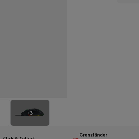
ilintegrierter Geschirrspüler
Geschirrspüler 45 cm
bau-Gefrierschrank
Weinkühlschrank einbaubar
Einbau-Kühlschrank
fen (90cm)
-Kochfeld
Modulares Kochfeld
terfahrbare Haube
Teleskopische Abzugshaube
Inselhaube
Dunstabz
lle
rmeschublade
chine
Zerkleinerer
KitchenAid
Smeg
Multifunktionale Küchenmaschin
ereiter
ör Snacks
Espressomaschine
Kapsel- & Padmaschine
Nespresso
Dolce Gusto
Se
+
3
 mit Filter
arer
Aufschnittmaschine
Küchenwaage
Vakuumverpackungsmaschin
ncha
Grillen
Elektrischer Wok
Grenzländer
Click & Collect