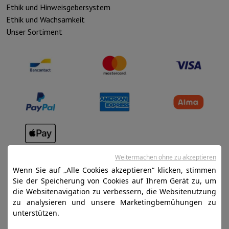
Ethik und Hinweisgebersystem
Ethik und Wachsamkeit
Unser Sortiment
Verkaufsbedingungen
Weitermachen ohne zu akzeptieren
Datenschutz
Wenn Sie auf „Alle Cookies akzeptieren“ klicken, stimmen
Sie der Speicherung von Cookies auf Ihrem Gerät zu, um
Disclaimer
die Websitenavigation zu verbessern, die Websitenutzung
Cookies
zu analysieren und unsere Marketingbemühungen zu
unterstützen.