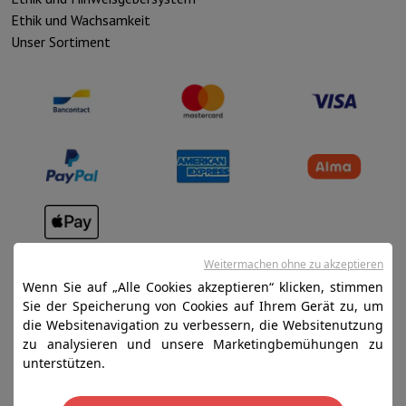
Ethik und Wachsamkeit
Unser Sortiment
Verkaufsbedingungen
Weitermachen ohne zu akzeptieren
Datenschutz
Wenn Sie auf „Alle Cookies akzeptieren“ klicken, stimmen
Sie der Speicherung von Cookies auf Ihrem Gerät zu, um
Disclaimer
die Websitenavigation zu verbessern, die Websitenutzung
Cookies
zu analysieren und unsere Marketingbemühungen zu
unterstützen.
SA HIFI international - 2 Rue Läiteschbaach, 5324