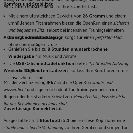
Komfort und Stabilität
Schutz
iPhone Hülle
Samsung Hülle
Universelle Schutzhülle
iPhone
Aktivitäten entscheidend für Ihre Sicherheit ist.
Nachladen
Powerbank
Ladegerät
Ladegeräte für das Auto
Apple L
Mit einem ultraleichten Gewicht von
26 Gramm
und einem
Telefonie-Zubehör
Speicherkarte
Kabel
Autohalterung
Verschieden
umhüllenden Titanrahmen bieten die OpenRun einen
sicheren
Zahlungsterminals
SumUp
und bequemen Sitz
, selbst bei intensiven Trainingseinheiten.
GSM
Alle GSM
Emporia GSM
GSM Nokia
Akku und Schnellladung
Ihr
ergonomisches Design
sorgt für einen
perfekten Halt
Festnetztelefone
Alle Festnetztelefone
Gigaset-Telefone
ohne übermäßigen Druck.
Navigationssystem
Navigation Auto
Radarwarner Coyote
Fahrrad-
Genießen Sie bis zu
8 Stunden ununterbrochene
Verschiedenes
Walkie-Talkies
Mobile Fotodrucker
Wiedergabe
für Musik und Anrufe.
Computer & Büro
Die
USB-C-Schnellladefunktion
bietet
1,5 Stunden Nutzung
Laptop & Notebook
Laptop
Ultra-portabler Computer
2-in-1-Com
Wetterfestigkeit
mit nur
10 Minuten Ladezeit
, sodass Ihre Kopfhörer immer
Desktop-Computer
Desktop-Computer
All-in-One-Computer
Apple
einsatzbereit sind.
Mit der Zertifizierung
IP67
sind die OpenRun
staub- und
PC Gaming
Gaming-Bereich
Laptop Gaming
PC Gamer
PC RTX 50 Se
wasserdicht
und eignen sich ideal für Trainingseinheiten im
Tablette & E-Reader
Tablette
E-Reader
Apple iPad
Samsung Galax
Regen oder bei starkem Schwitzen.
Beachten Sie, dass sie nicht
Drucker & Scanner
Drucker
HP Instant Ink
Tintenstrahldrucker
Lase
für das Schwimmen geeignet sind.
Netzwerk
FRITZ!
IP-Kameras
Zuverlässige Konnektivität
Peripheriegerät
PC-Bildschirm
Tastatur
Maus
PC-Headsets
Projekto
Arbeitsspeicher & Speicher
Festplatte
Solid State Drive (SSD)
Spei
Ausgestattet mit
Bluetooth 5.1
bieten diese Kopfhörer eine
Software
Operating system
Andere
stabile und schnelle Verbindung
zu Ihren Geräten und sorgen für