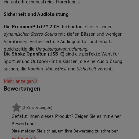
Zubehör
Bezüge, Taschen & Packtaschen
Tablet Hüllen
Ladegerät
ein unterbrechungsfreies Hörerlebnis.
Fernsehen & Audio
Sicherheit und Audioleistung
Fernseher
Alle Fernseher
Fernseher Samsung
TV LG
TV Sony
TV Phil
Periphere Geräte
Heimkino
Soundbar
DVD- & Blu-ray-Player
Projek
Die
PremiumPitch™ 2.0+
-Technologie liefert einen
Lautsprecher
Kabellose Lautsprecher
Hi-Fi-Lautsprecher
WiFi-Lau
dynamischen Stereo-Sound
mit tiefen Bässen und weniger
Kopfhörer & Ohrhörer
Alle Kopfhörer
Apple AirPods
In-Ear Kopfhör
Vibrationen, verbessert die Audioqualität und erhält
Unterwegs
Tragbarer DVD-Player
Tragbarer CD-Player
Bluetooth-
gleichzeitig die
Umgebungswahrnehmung
.
Heim-Audio
Hifi-Anlage
Verstärker
Plattenspieler
CD-Spieler
Radios
Die
Shokz OpenRun (USB-C)
sind die perfekte Wahl für
Halterungen
Alle Medien
TV-Möbel
TV-Ständer
Ständer für Soundb
Sportler und Outdoor-Enthusiasten, die eine Audiolösung
Zubehör
Audio- & Videokabel
Audio Zubehör
TV-Zubehör
Diktierger
suchen, die
Komfort
,
Robustheit
und
Sicherheit
vereint.
Fotografie & Video
Mehr anzeigen
Digitalkamera
Spiegelreflexkamera
Hybrid-Kamera
High Zoom-Kam
Bewertungen
Beliebte Marken
Nikon Kamera
Sony Kamera
Sofortbildkameras
Instax-Kamera
Fotopapier instax
GoPro
GoPro-Kameras
GoPro Zubehör
(0 Bewertungen)
Video
Action Cam
Camcorder
Gefällt Ihnen dieses Produkt? Zeigen Sie es mit einer
Zubehör für Spiegelreflexkameras
Objektiv
Bewertung!
Zubehör
Speicherkarte
Kabel
Zubehör Action Cam
Stative & Dreibe
Bitte melden Sie sich an, um Ihre Bewertung zu schreiben.
Schutz- & Transporttaschen
Für Kameras
Einloggen