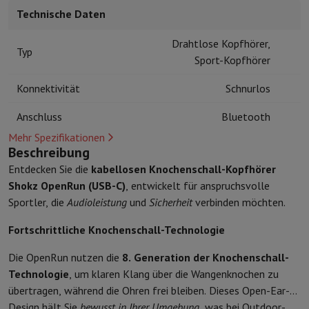
Kuechenzubehoer
Manik und Küchenhandschuhe
Thermometer zu
Technische Daten
Küchenutensilien
Küchenmesser
Raspeln & Schälen
Kotelieren & 
Gebaeckutensilien
Muscheln
Drahtlose Kopfhörer,
Typ
Tischkultur
Besteck
Gläser
Service
Sport-Kopfhörer
Getränkezubehör
Kaffee & Tee
Wein
Karaffen & Becher
Konnektivität
Schnurlos
Tischdekoration
Tischset
Aufbewahren
Brotkästen
Mülleimer
Anschluss
Bluetooth
Pflege & Gesundheit
Mehr Spezifikationen
Zahnbürste
Elektrische Zahnbürste
Zahnbürstenzubehör
Beschreibung
Haarpflege
Haarglätter
Haartrockner
Lockenstab
Gebläsebürste
Dys
Entdecken Sie die
kabellosen Knochenschall-Kopfhörer
Beauty
Gesichtspflege
Spiegel
Beauty-Accessoires
Shokz OpenRun (USB-C)
, entwickelt für anspruchsvolle
Rasur
Haarschneidemaschine
Elektrischer Rasierer
Bodygrooming
B
Sportler, die
Audioleistung
und
Sicherheit
verbinden möchten.
Haarentfernung
Ladyshave
Epiliergerät
Epilierer von gepulstem Li
Massage
Massage der Füße
Massage des Rückens
Nacken- und Sc
Fortschrittliche Knochenschall-Technologie
Wellness
Personenwaage
Blutdruckmessgerät
Kreislaufstimulator
Telefonie & Navigation
Die OpenRun nutzen die
8. Generation der Knochenschall-
Smartphones
Alle Smartphones
Apple iPhone
iPhone 17
iPhone Air
Technologie
, um klaren Klang über die Wangenknochen zu
Generalüberholte Smartphones
Generalüberholte Smartphones
Ge
übertragen, während die Ohren frei bleiben. Dieses Open-Ear-
Verbundene Uhren
Smartwatch
Apple Watch
Samsung Galaxy Watc
Design hält Sie
bewusst in Ihrer Umgebung
, was bei Outdoor-