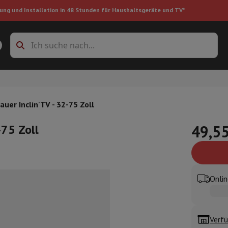
ung und Installation in 48 Stunden für Haushaltsgeräte und TV*
Zubehöre Waschmaschinen
Überlagerungsrahmen und Sockel
boxes
Einbau-Kühlschrank
uer Inclin'TV - 32-75 Zoll
-75 Zoll
49,55
ke
auger
Handstaubsauger
Staubsaugerroboter
Multifunktionaler Staub
Onlin
iniger
Reiniger für Böden & Teppiche
Reinigungsprodukte
Mülleimer
en
Bügelmaschine
Bügelbrett
Zubehör
ler
Luftbefeuchter
Luftentfeuchter
Zusatzheizung
Behandlung von
Verfü