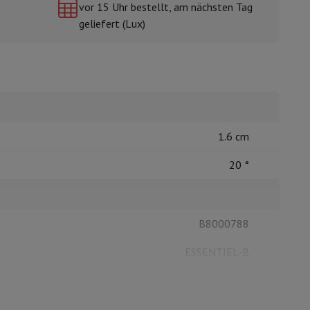
vor 15 Uhr bestellt, am nächsten Tag
geliefert (Lux)
mühlen
1.6 cm
20 °
B8000788
ESSENTIEL-B
3497674089399
8000788