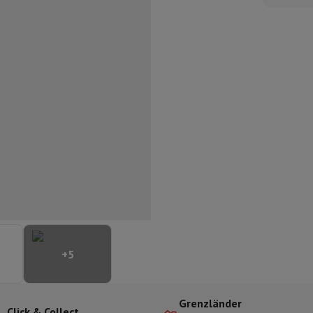
ilintegrierter Geschirrspüler
Geschirrspüler 45 cm
bau-Gefrierschrank
Weinkühlschrank einbaubar
Einbau-Kühlschrank
fen (90cm)
-Kochfeld
Modulares Kochfeld
terfahrbare Haube
Teleskopische Abzugshaube
Inselhaube
Dunstabz
lle
rmeschublade
chine
Zerkleinerer
KitchenAid
Smeg
Multifunktionale Küchenmaschin
ereiter
ör Snacks
Espressomaschine
Kapsel- & Padmaschine
Nespresso
Dolce Gusto
Se
+
5
 mit Filter
arer
Aufschnittmaschine
Küchenwaage
Vakuumverpackungsmaschin
ncha
Grillen
Elektrischer Wok
Grenzländer
Click & Collect