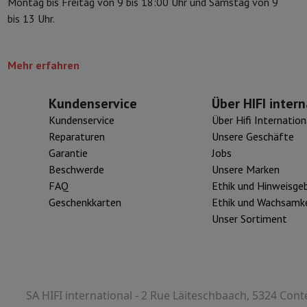
Montag bis Freitag von 9 bis 18:00 Uhr und Samstag von 9
Speicherkarte
USB-Stick
Optisches Laufwerk
bis 13 Uhr.
erät
Apple Zubehör
Stylus-Stift
Kabel
Projektionswand
Mauspad
Hub
Mehr erfahren
 Philips
TV TCL
QLED TV
OLED TV
QNED TV
ojektor
Kundenservice
Über HIFI intern
-Lautsprecher
Bluetooth-Lautsprecher
Party-Lautsprecher
Kundenservice
Über Hifi Internation
pfhörer
Kopfhörer On-Ear & Over-Ear
Bluetooth Kopfhörer
Kabellos
Reparaturen
Unsere Geschäfte
oth-Lautsprecher
iPod & MP3-Player
Garantie
Jobs
dios
Wecker
Beschwerde
Unsere Marken
undbars
Ständer Lautsprecher
Halterungen Projektor
FAQ
Ethik und Hinweisge
ergerät
Projektionswand
Geschenkkarten
Ethik und Wachsamke
Unser Sortiment
-Kamera
SA HIFI international - 2 Rue Läiteschbaach, 5324 Cont