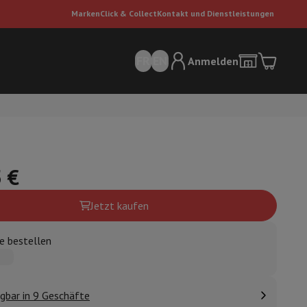
Marken
Click & Collect
Kontakt und Dienstleistungen
FR
EN
Anmelden
 €
Jetzt kaufen
sauger
Dyson Staubsauger
Staubsauger-Zubehör
Bodenreiniger
e bestellen
 Luft
gbar in 9 Geschäfte