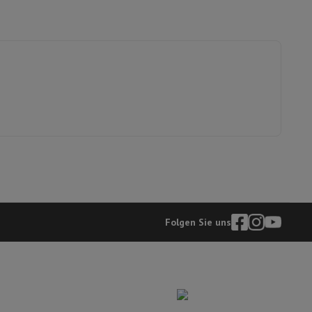
ip7 & Fold7
 MacBook Air
Refurbished Laptops
Folgen Sie uns
spads
ker
Tintenpatronen & Toner