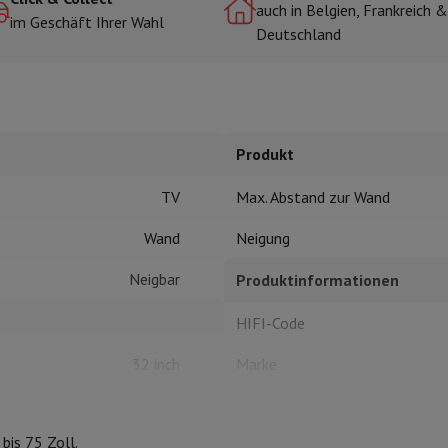
auch in Belgien, Frankreich &
im Geschäft Ihrer Wahl
Deutschland
r zum Kochen
n & Schneiden
Küchenlöffel
Mischen & Abmessen
Koch- und Gewürz
Produkt
TV
Max. Abstand zur Wand
Wand
Neigung
Neigbar
Produktinformationen
te
Dyson Airwrap
Dyson Corrale
Dyson Supersonic
HIFI-Code
ing
Bartschneider
Nasen-Ohr-Clipper
Scherköpfe
m Licht
32 inch
Marke
d Schultermassage
Körpermassage
lator
Thermometer
Heizdecke
75 inch
EAN
bis 75 Zoll.
50 kg
Code des Verkäufers