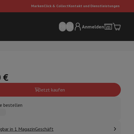
Marken
Click & Collect
Kontakt und Dienstleistungen
FR
EN
Anmelden
 €
Jetzt kaufen
sauger
Dyson Staubsauger
Staubsauger-Zubehör
Bodenreiniger
e bestellen
 Luft
gbar in 1 MagazinGeschäft