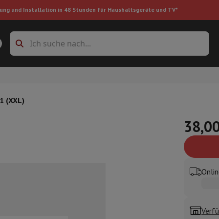
ung und Installation in 48 Stunden für Haushaltsgeräte und TV*
Zubehöre Waschmaschinen
Überlagerungsrahmen und Sockel
boxes
Einbau-Kühlschrank
1 (XXL)
38,00
ke
auger
Handstaubsauger
Staubsaugerroboter
Multifunktionaler Staub
Onlin
iniger
Reiniger für Böden & Teppiche
Reinigungsprodukte
Mülleimer
en
Bügelmaschine
Bügelbrett
Zubehör
ler
Luftbefeuchter
Luftentfeuchter
Zusatzheizung
Behandlung von
Verfü