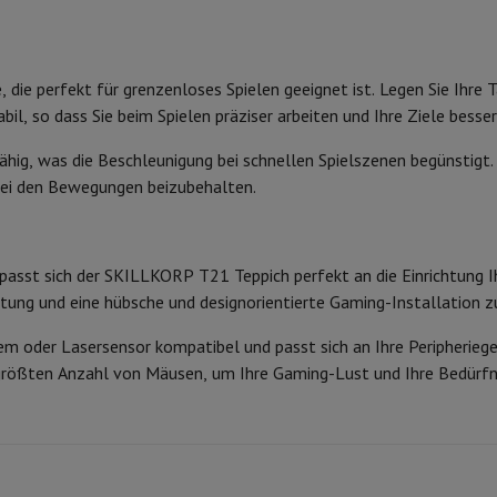
 Air
Samsung Smartphones
Samsung Galaxy S25
Samsung Galaxy Fl
nes
Generalüberholtes iPhone
Generalüberholtes Samsung
Watch
Garmin
Activity Tracker
Phone Bildschirmschutz
Samsung Bildschirmschutz
e perfekt für grenzenloses Spielen geeignet ist. Legen Sie Ihre T
le Ladegeräte
bil, so dass Sie beim Spielen präziser arbeiten und Ihre Ziele besse
edenes
Freisprecheinrichtung
hig, was die Beschleunigung bei schnellen Spielszenen begünstigt.
 bei den Bewegungen beizubehalten.
rad-Navigation
asst sich der SKILLKORP T21 Teppich perfekt an die Einrichtung Ih
htung und eine hübsche und designorientierte Gaming-Installation z
1-Computer
Laptop Gaming
Apple MacBook
Apple MacBook Pro
Apple
der Lasersensor kompatibel und passt sich an Ihre Peripherieger
Apple iMac
PC Gamer
r größten Anzahl von Mäusen, um Ihre Gaming-Lust und Ihre Bedürfni
0 Series
Gaming-Monitor
Gaming-Maus
Gaming-Stühle
Gaming-Mau
alaxy Tab
Refurbished tablets
Laserdrucker
Epson EcoTank
Mobile Fotodrucker
Fotopapier & Druc
ektor
Webcam
PC-Lautsprecher