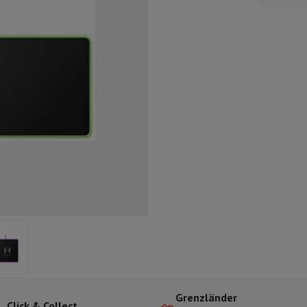
ilintegrierter Geschirrspüler
Geschirrspüler 45 cm
bau-Gefrierschrank
Weinkühlschrank einbaubar
Einbau-Kühlschrank
fen (90cm)
-Kochfeld
Modulares Kochfeld
terfahrbare Haube
Teleskopische Abzugshaube
Inselhaube
Dunstabz
lle
rmeschublade
chine
Zerkleinerer
KitchenAid
Smeg
Multifunktionale Küchenmaschin
ereiter
ör Snacks
Espressomaschine
Kapsel- & Padmaschine
Nespresso
Dolce Gusto
Se
 mit Filter
arer
Aufschnittmaschine
Küchenwaage
Vakuumverpackungsmaschin
ncha
Grillen
Elektrischer Wok
Grenzländer
Click & Collect