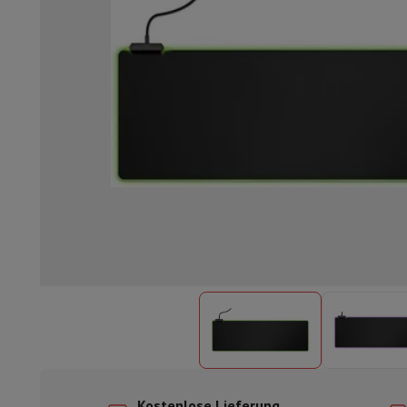
Einbaugeschirrspüler
Vollständig integrierter Geschirrspüler
Te
Kühlen und Einfrieren
Einbau-Kombi Kühl-/Gefrierschrank
Ein
Öfen
Multifunktionaler Einbaubackofen
Dampfofen
XL-Backo
Kochfelder
Alle Kochplatten
Induktionskochfeld
Glaskeramik
Abzugshauben
Alle Abzugshauben
Dekorative Abzugshaube
Un
Einbau-Mikrowelle
Einbau-Mikrowelle
Einbau-Kombi-Mikrowe
Einbau-Waschmaschinen
Einbau-Waschmaschine
Andere Einbaugeräte
Einbau-Kaffee- & Espressomaschine
Wä
Küche & Tischkultur
Küchenmaschine & Mixer
Mixer
Soupmaker
Blender
Küchenmas
Frühstück
Brotbackautomat
Toaster
Juicer
Eierkocher
Joghurtb
Snacks
Fritteuse
Airfryer
Sandwichmaschine
Waffeleisen
Zubeh
Desserts
Chocolatier
Eismaschine & Eiskocher
Crêpe-Pfanne
Indoor-Garten
Click & Grow
Kräuter & Zubehör
Kaffee & Tee
Kaffeemaschine
Espressomaschine
De'Longhi 
Getränk
Sprudelnde Getränkemaschine
Bierzapfanlage
Karaffe
Küchengeräte
Dörrgeräte
Nudelmaschine
Slow Cooker
Dampfg
Spaß beim Kochen
Grills
Gourmet-Geräte
Raclette
Fondue
Pla
Am Tisch
Tischkultur
Tischdekoration
Kostenlose Lieferung