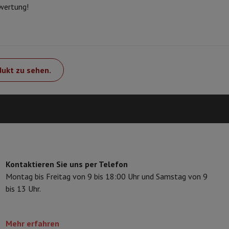
Speicherkarte
USB-Stick
Optisches Laufwerk
ewertung!
erät
Apple Zubehör
Stylus-Stift
Kabel
Projektionswand
Mauspad
Hub
 Philips
TV TCL
QLED TV
OLED TV
QNED TV
ojektor
dukt zu sehen.
-Lautsprecher
Bluetooth-Lautsprecher
Party-Lautsprecher
pfhörer
Kopfhörer On-Ear & Over-Ear
Bluetooth Kopfhörer
Kabellos
oth-Lautsprecher
iPod & MP3-Player
dios
Wecker
undbars
Ständer Lautsprecher
Halterungen Projektor
ergerät
Projektionswand
Kontaktieren Sie uns per Telefon
-Kamera
Montag bis Freitag von 9 bis 18:00 Uhr und Samstag von 9
bis 13 Uhr.
Mehr erfahren