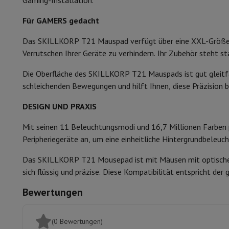
Gaming-Installation.
Smartphones
Alle Smartphones
Apple iPhone
iPhone 17
iPhone
Generalüberholte Smartphones
Generalüberholte Smartpho
Für GAMERS gedacht
Verbundene Uhren
Smartwatch
Apple Watch
Samsung Galaxy 
Schutz
iPhone Hülle
Samsung Hülle
Universelle Schutzhülle
i
Das SKILLKORP T21 Mauspad verfügt über eine XXL-Größe, di
Nachladen
Powerbank
Ladegerät
Ladegeräte für das Auto
App
Verrutschen Ihrer Geräte zu verhindern. Ihr Zubehör steht sta
Telefonie-Zubehör
Speicherkarte
Kabel
Autohalterung
Verschi
Die Oberfläche des SKILLKORP T21 Mauspads ist gut gleitfä
Zahlungsterminals
SumUp
schleichenden Bewegungen und hilft Ihnen, diese Präzision
GSM
Alle GSM
Emporia GSM
GSM Nokia
Festnetztelefone
Alle Festnetztelefone
Gigaset-Telefone
DESIGN UND PRAXIS
Navigationssystem
Navigation Auto
Radarwarner Coyote
Fahr
Verschiedenes
Walkie-Talkies
Mobile Fotodrucker
Mit seinen 11 Beleuchtungsmodi und 16,7 Millionen Farben p
Computer & Büro
Peripheriegeräte an, um eine einheitliche Hintergrundbeleuc
Laptop & Notebook
Laptop
Ultra-portabler Computer
2-in-
Das SKILLKORP T21 Mousepad ist mit Mäusen mit optischem o
Desktop-Computer
Desktop-Computer
All-in-One-Computer
sich flüssig und präzise. Diese Kompatibilität entspricht de
PC Gaming
Gaming-Bereich
Laptop Gaming
PC Gamer
PC RTX 5
Tablette & E-Reader
Tablette
E-Reader
Apple iPad
Samsung G
Bewertungen
Drucker & Scanner
Drucker
HP Instant Ink
Tintenstrahldrucker
Netzwerk
FRITZ!
IP-Kameras
(0 Bewertungen)
Peripheriegerät
PC-Bildschirm
Tastatur
Maus
PC-Headsets
Proj