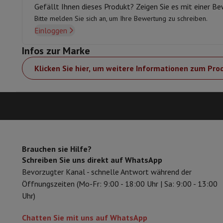
Arbeitsspeicher & Speicher
Festplatte
Solid State Drive (SSD)
Gefällt Ihnen dieses Produkt? Zeigen Sie es mit einer B
Software
Operating system
Andere
Bitte melden Sie sich an, um Ihre Bewertung zu schreiben.
Zubehör
Bezüge, Taschen & Packtaschen
Tablet Hüllen
Ladeg
Einloggen
Fernsehen & Audio
Infos zur Marke
Fernseher
Alle Fernseher
Fernseher Samsung
TV LG
TV Sony
TV
Periphere Geräte
Heimkino
Soundbar
DVD- & Blu-ray-Player
Pr
Klicken Sie hier, um weitere Informationen zum Pro
Lautsprecher
Kabellose Lautsprecher
Hi-Fi-Lautsprecher
WiFi
Kopfhörer & Ohrhörer
Alle Kopfhörer
Apple AirPods
In-Ear Ko
Unterwegs
Tragbarer DVD-Player
Tragbarer CD-Player
Blueto
Heim-Audio
Hifi-Anlage
Verstärker
Plattenspieler
CD-Spieler
Ra
Halterungen
Alle Medien
TV-Möbel
TV-Ständer
Ständer für So
Zubehör
Audio- & Videokabel
Audio Zubehör
TV-Zubehör
Dikti
Fotografie & Video
Brauchen sie Hilfe?
Schreiben Sie uns direkt auf WhatsApp
Digitalkamera
Spiegelreflexkamera
Hybrid-Kamera
High Zoom
Bevorzugter Kanal - schnelle Antwort während der
Beliebte Marken
Nikon Kamera
Sony Kamera
Öffnungszeiten (Mo-Fr: 9:00 - 18:00 Uhr | Sa: 9:00 - 13:00
Sofortbildkameras
Instax-Kamera
Fotopapier instax
Uhr)
GoPro
GoPro-Kameras
GoPro Zubehör
Video
Action Cam
Camcorder
Chatten Sie mit uns auf WhatsApp
Zubehör für Spiegelreflexkameras
Objektiv