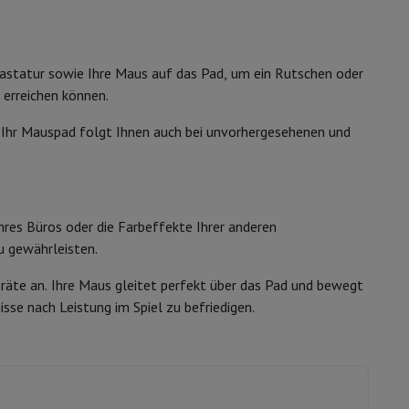
ip7 & Fold7
astatur sowie Ihre Maus auf das Pad, um ein Rutschen oder
r erreichen können.
 Ihr Mauspad folgt Ihnen auch bei unvorhergesehenen und
res Büros oder die Farbeffekte Ihrer anderen
u gewährleisten.
 MacBook Air
Refurbished Laptops
äte an. Ihre Maus gleitet perfekt über das Pad und bewegt
sse nach Leistung im Spiel zu befriedigen.
spads
ker
Tintenpatronen & Toner