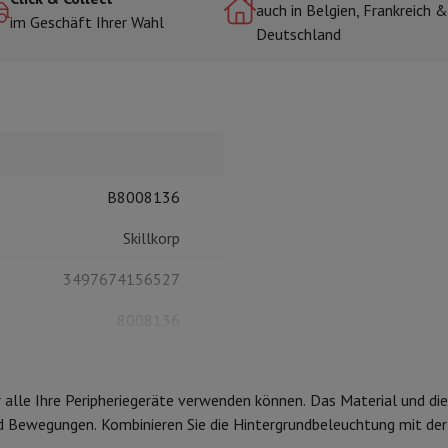
auch in Belgien, Frankreich &
im Geschäft Ihrer Wahl
Deutschland
r zum Kochen
n & Schneiden
Küchenlöffel
Mischen & Abmessen
Koch- und Gewürz
B8008136
Skillkorp
3497674156527
te
Dyson Airwrap
Dyson Corrale
Dyson Supersonic
8008136
ing
Bartschneider
Nasen-Ohr-Clipper
Scherköpfe
m Licht
d Schultermassage
Körpermassage
r alle Ihre Peripheriegeräte verwenden können. Das Material und di
lator
Thermometer
Heizdecke
d Bewegungen. Kombinieren Sie die Hintergrundbeleuchtung mit der I