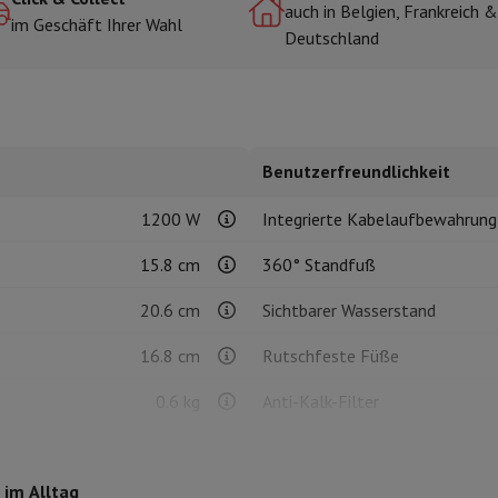
auch in Belgien, Frankreich &
im Geschäft Ihrer Wahl
Deutschland
r zum Kochen
n & Schneiden
Küchenlöffel
Mischen & Abmessen
Koch- und Gewürz
Benutzerfreundlichkeit
1200 W
Integrierte Kabelaufbewahrung
15.8 cm
360° Standfuß
20.6 cm
Sichtbarer Wasserstand
te
Dyson Airwrap
Dyson Corrale
Dyson Supersonic
16.8 cm
Rutschfeste Füße
ing
Bartschneider
Nasen-Ohr-Clipper
Scherköpfe
m Licht
0.6 kg
Anti-Kalk-Filter
d Schultermassage
Körpermassage
Versteckter Widerstand
lator
Thermometer
Heizdecke
 im Alltag
Produktinformationen
Inox