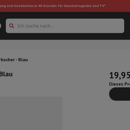
ung und Installation in 48 Stunden für Haushaltsgeräte und TV*
Zubehöre Waschmaschinen
Überlagerungsrahmen und Sockel
boxes
Einbau-Kühlschrank
kocher - Blau
 Blau
19,95
ke
Dieses Pro
auger
Handstaubsauger
Staubsaugerroboter
Multifunktionaler Staub
iniger
Reiniger für Böden & Teppiche
Reinigungsprodukte
Mülleimer
en
Bügelmaschine
Bügelbrett
Zubehör
ler
Luftbefeuchter
Luftentfeuchter
Zusatzheizung
Behandlung von