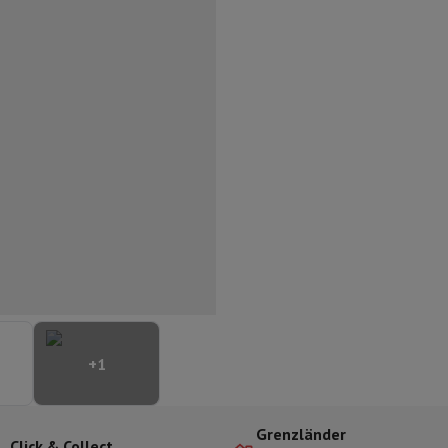
ilintegrierter Geschirrspüler
Geschirrspüler 45 cm
bau-Gefrierschrank
Weinkühlschrank einbaubar
Einbau-Kühlschrank
fen (90cm)
-Kochfeld
Modulares Kochfeld
terfahrbare Haube
Teleskopische Abzugshaube
Inselhaube
Dunstabz
lle
rmeschublade
chine
Zerkleinerer
KitchenAid
Smeg
Multifunktionale Küchenmaschin
ereiter
ör Snacks
Espressomaschine
Kapsel- & Padmaschine
Nespresso
Dolce Gusto
Se
+
1
 mit Filter
arer
Aufschnittmaschine
Küchenwaage
Vakuumverpackungsmaschin
ncha
Grillen
Elektrischer Wok
Grenzländer
Click & Collect