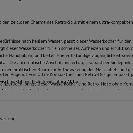
 Air
Samsung Smartphones
Samsung Galaxy S25
Samsung Galaxy Fl
nes
Generalüberholtes iPhone
Generalüberholtes Samsung
0.8 L
HIFI-Code
Watch
Garmin
Activity Tracker
 den zeitlosen Charme des Retro-Stils mit einem ultra-kompakten D
Phone Bildschirmschutz
Samsung Bildschirmschutz
Bleu
Marke
le Ladegeräte
EAN
edenes
Freisprecheinrichtung
edürfnisse nach heißem Wasser, passt dieser Wasserkocher für den 
gt dieser Wasserkocher für ein schnelles Aufheizen und erfüllt so
Code des Verkäufers
ache Handhabung und bietet eine vollständige Zugänglichkeit sowohl
rität. Die automatische Abschaltung erfolgt, sobald der Siedepunkt 
rad-Navigation
t einen praktischen Raum zur Aufbewahrung des Netzkabels und gew
pelten Angebot von Ultra-Kompaktheit und Retro-Design. Er passt 
schen Stil und Praktikabilität im Alltag.
einzufügen, bringt dieser Wasserkocher eine Retro-Note ohne Kom
1-Computer
Laptop Gaming
Apple MacBook
Apple MacBook Pro
Apple
eiht Ihrer Küche eine charmante Ästhetik und erinnert an den zeit
Apple iMac
PC Gamer
0 Series
Gaming-Monitor
Gaming-Maus
Gaming-Stühle
Gaming-Mau
alaxy Tab
Refurbished tablets
Laserdrucker
Epson EcoTank
Mobile Fotodrucker
Fotopapier & Druc
ewertung!
ektor
Webcam
PC-Lautsprecher