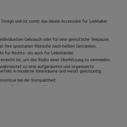
ip7 & Fold7
B8009437
esign und ist somit das ideale Accessoire für Liebhaber
ESSENTIEL-B
3497674168957
individuellen Gebrauch oder für eine gemütliche Teepause.
mit Ihre spontanen Wünsche nach heißen Getränken.
8009437
 für Rechts- als auch für Linkshänder.
erreicht ist, um das Risiko einer Überhitzung zu vermeiden.
ährleistet so eine aufgeräumte und organisierte
perfekt in moderne Innenräume und weckt gleichzeitig
promisse bei der Kompaktheit.
 MacBook Air
Refurbished Laptops
losen Stil vergangener Epochen.
spads
ker
Tintenpatronen & Toner