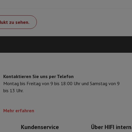
Speicherkarte
USB-Stick
Optisches Laufwerk
erät
Apple Zubehör
Stylus-Stift
Kabel
Projektionswand
Mauspad
Hub
dukt zu sehen.
 Philips
TV TCL
QLED TV
OLED TV
QNED TV
ojektor
-Lautsprecher
Bluetooth-Lautsprecher
Party-Lautsprecher
pfhörer
Kopfhörer On-Ear & Over-Ear
Bluetooth Kopfhörer
Kabellos
oth-Lautsprecher
iPod & MP3-Player
dios
Wecker
undbars
Ständer Lautsprecher
Halterungen Projektor
Kontaktieren Sie uns per Telefon
ergerät
Projektionswand
Montag bis Freitag von 9 bis 18:00 Uhr und Samstag von 9
bis 13 Uhr.
-Kamera
Mehr erfahren
Kundenservice
Über HIFI intern