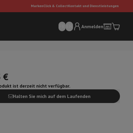
Marken
Click & Collect
Kontakt und Dienstleistungen
FR
EN
Anmelden
 €
dukt ist derzeit nicht verfügbar.
Halten Sie mich auf dem Laufenden
sauger
Dyson Staubsauger
Staubsauger-Zubehör
Bodenreiniger
 Luft