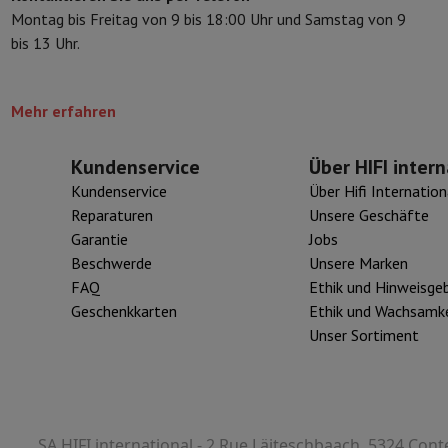
Montag bis Freitag von 9 bis 18:00 Uhr und Samstag von 9
eibeinstative
Digitaler Bilderrahmen & Album
bis 13 Uhr.
ras
Wetterwarte
Mehr erfahren
Watch
Garmin
Activity Tracker
d Elektroroller
E-Bike
Kundenservice
Über HIFI intern
er
Spiele
Gaming-Stühle
Kundenservice
Über Hifi Internation
Reparaturen
Unsere Geschäfte
n
Steckdosen für die Reise
Solarenergie
Garantie
Jobs
Beschwerde
Unsere Marken
FAQ
Ethik und Hinweisge
d zurück
Sicher bezahlen
Geschenkkarten
Ethik und Wachsamke
Geschäft
Große Elektroinstallation
Integrierte Installation
Installat
Unser Sortiment
ferzeit
 Mastercard auf Kredit kaufen?
Wann wird meine Bestellung geliefer
SA HIFI international - 2 Rue Läiteschbaach, 5324 Cont