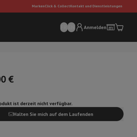
Marken
Click & Collect
Kontakt und Dienstleistungen
FR
EN
Anmelden
00 €
dukt ist derzeit nicht verfügbar.
sauger
Dyson Staubsauger
Staubsauger-Zubehör
Bodenreiniger
Halten Sie mich auf dem Laufenden
 Luft