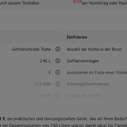
urch unsere Techniker
am Vormittag oder Nac
r zum Kochen
n & Schneiden
Küchenlöffel
Mischen & Abmessen
Koch- und Gewürz
Einfrieren
Gefrierschrank Truhe
Anzahl der Körbe in der Brust
246 L
Gefriervermögen
E
Autonomie im Falle einer Störu
te
Dyson Airwrap
Dyson Corrale
Dyson Supersonic
215 kWh
Schnellgefrierfunktion
ing
Bartschneider
Nasen-Ohr-Clipper
Scherköpfe
40 dB
Anzahl der Sterne
m Licht
C
Eiswürfelmaschine
d Schultermassage
Körpermassage
lator
Thermometer
Heizdecke
2 E
, ein praktisches und leistungsstarkes Gerät, das all Ihren Bedü
10 °C
Kühlsystem
 ein Gesamtvolumen von 246 Litern und ist damit ideal für Famili