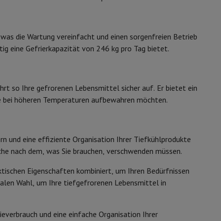
ip7 & Fold7
97 kg
, was die Wartung vereinfacht und einen sorgenfreien Betrieb
845 mm
tig eine Gefrierkapazität von 246 kg pro Tag bietet.
954 mm
 so Ihre gefrorenen Lebensmittel sicher auf. Er bietet ein
616 mm
kte bei höheren Temperaturen aufbewahren möchten.
Weiß
ern und eine effiziente Organisation Ihrer Tiefkühlprodukte
 MacBook Air
Refurbished Laptops
B8010595
 Suche nach dem, was Sie brauchen, verschwenden müssen.
spads
tischen Eigenschaften kombiniert, um Ihren Bedürfnissen
ESSENTIEL-B
alen Wahl, um Ihre tiefgefrorenen Lebensmittel in
3497674180416
ker
Tintenpatronen & Toner
8010595
ieverbrauch und eine einfache Organisation Ihrer