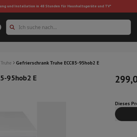
ung und Installation in 48 Stunden für Haushaltsgeräte und TV*
Zubehöre Waschmaschinen
Überlagerungsrahmen und Sockel
boxes
Einbau-Kühlschrank
 Truhe
Gefrierschrank Truhe ECC85-95hob2 E
85-95hob2 E
299,
ke
Dieses Pro
auger
Handstaubsauger
Staubsaugerroboter
Multifunktionaler Staub
iniger
Reiniger für Böden & Teppiche
Reinigungsprodukte
Mülleimer
en
Bügelmaschine
Bügelbrett
Zubehör
ler
Luftbefeuchter
Luftentfeuchter
Zusatzheizung
Behandlung von