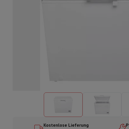
Einbaugeschirrspüler
Vollständig integrierter Geschirrspüler
Te
Kühlen und Einfrieren
Einbau-Kombi Kühl-/Gefrierschrank
Ein
Öfen
Multifunktionaler Einbaubackofen
Dampfofen
XL-Backo
Kochfelder
Alle Kochplatten
Induktionskochfeld
Glaskeramik
Abzugshauben
Alle Abzugshauben
Dekorative Abzugshaube
Un
Einbau-Mikrowelle
Einbau-Mikrowelle
Einbau-Kombi-Mikrowe
Einbau-Waschmaschinen
Einbau-Waschmaschine
Andere Einbaugeräte
Einbau-Kaffee- & Espressomaschine
Wä
Küche & Tischkultur
Küchenmaschine & Mixer
Mixer
Soupmaker
Blender
Küchenmas
Frühstück
Brotbackautomat
Toaster
Juicer
Eierkocher
Joghurtb
Snacks
Fritteuse
Airfryer
Sandwichmaschine
Waffeleisen
Zubeh
Desserts
Chocolatier
Eismaschine & Eiskocher
Crêpe-Pfanne
Indoor-Garten
Click & Grow
Kräuter & Zubehör
Kaffee & Tee
Kaffeemaschine
Espressomaschine
De'Longhi 
Getränk
Sprudelnde Getränkemaschine
Bierzapfanlage
Karaffe
Küchengeräte
Dörrgeräte
Nudelmaschine
Slow Cooker
Dampfg
Spaß beim Kochen
Grills
Gourmet-Geräte
Raclette
Fondue
Pla
Kostenlose Lieferung
P
Am Tisch
Tischkultur
Tischdekoration