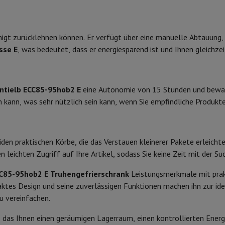
 Air
Samsung Smartphones
Samsung Galaxy S25
Samsung Galaxy Fl
38 °C
Physische Eigenschaften
nes
Generalüberholtes iPhone
Generalüberholtes Samsung
Watch
Garmin
Activity Tracker
SN-ST
Gewicht
ruhigt zurücklehnen können. Er verfügt über eine manuelle Abtauung
Phone Bildschirmschutz
Samsung Bildschirmschutz
Höhe
sse E
, was bedeutet, dass er energiesparend ist und Ihnen gleichzei
le Ladegeräte
edenes
Freisprecheinrichtung
Keine
Breite
ntielb ECC85-95hob2 E
eine Autonomie von 15 Stunden und bewahrt
Tiefe
n kann, was sehr nützlich sein kann, wenn Sie empfindliche Produ
rad-Navigation
Mechanisch
Farbe
Produktinformationen
eiden praktischen Körbe, die das Verstauen kleinerer Pakete erleicht
1-Computer
Laptop Gaming
Apple MacBook
Apple MacBook Pro
Apple
HIFI-Code
en leichten Zugriff auf Ihre Artikel, sodass Sie keine Zeit mit der
Apple iMac
PC Gamer
0 Series
Gaming-Monitor
Gaming-Maus
Gaming-Stühle
Gaming-Mau
CC85-95hob2 E Truhengefrierschrank
Marke
Leistungsmerkmale mit prak
alaxy Tab
Refurbished tablets
ktes Design und seine zuverlässigen Funktionen machen ihn zur ide
EAN
Laserdrucker
Epson EcoTank
Mobile Fotodrucker
Fotopapier & Druc
u vereinfachen.
Code des Verkäufers
t, das Ihnen einen geräumigen Lagerraum, einen kontrollierten Energ
ektor
Webcam
PC-Lautsprecher