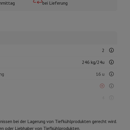
hmittag
bei Lieferung
mühlen
2
246 kg/24u
ng
16 u
4
rfnissen bei der Lagerung von Tiefkühlprodukten gerecht wird.
Statisch
en oder Liebhaber von Tiefkühlprodukten.