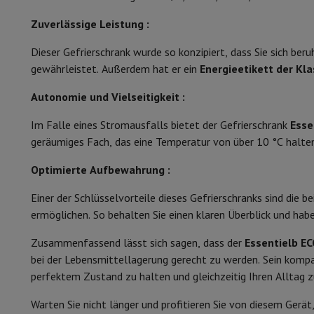
Smartphones
Alle Smartphones
Apple iPhone
iPhone 17
iPhone
Maximale Umgebungstemperatur
Generalüberholte Smartphones
Generalüberholte Smartpho
Zuverlässige Leistung :
Verbundene Uhren
Smartwatch
Apple Watch
Samsung Galaxy 
Klimaklasse
Dieser Gefrierschrank wurde so konzipiert, dass Sie sich be
Schutz
iPhone Hülle
Samsung Hülle
Universelle Schutzhülle
i
Komfort und Sicherheit
gewährleistet. Außerdem hat er ein
Energieetikett der Kla
Nachladen
Powerbank
Ladegerät
Ladegeräte für das Auto
App
Telefonie-Zubehör
Speicherkarte
Kabel
Autohalterung
Verschi
Autonomie und Vielseitigkeit :
Beleuchtungstyp
Zahlungsterminals
SumUp
GSM
Alle GSM
Emporia GSM
GSM Nokia
Im Falle eines Stromausfalls bietet der Gefrierschrank
Esse
Innenbeleuchtung
Festnetztelefone
Alle Festnetztelefone
Gigaset-Telefone
geräumiges Fach, das eine Temperatur von über 10 °C halte
Navigationssystem
Navigation Auto
Radarwarner Coyote
Fahr
Temperaturregelung
Optimierte Aufbewahrung :
Verschiedenes
Walkie-Talkies
Mobile Fotodrucker
Kindersicherung
Computer & Büro
Einer der Schlüsselvorteile dieses Gefrierschranks sind die b
Laptop & Notebook
Laptop
Ultra-portabler Computer
2-in-
Alarm bei Funktionsstörungen
ermöglichen. So behalten Sie einen klaren Überblick und hab
Desktop-Computer
Desktop-Computer
All-in-One-Computer
PC Gaming
Gaming-Bereich
Laptop Gaming
PC Gamer
PC RTX 5
Alarmsignal bei geöffneter Tür
Zusammenfassend lässt sich sagen, dass der
Essentielb E
Tablette & E-Reader
Tablette
E-Reader
Apple iPad
Samsung G
bei der Lebensmittellagerung gerecht zu werden. Sein kompa
Temperaturalarm
Drucker & Scanner
Drucker
HP Instant Ink
Tintenstrahldrucker
perfektem Zustand zu halten und gleichzeitig Ihren Alltag z
Netzwerk
FRITZ!
IP-Kameras
Anzeige der Innentemperatur
Warten Sie nicht länger und profitieren Sie von diesem Gerä
Peripheriegerät
PC-Bildschirm
Tastatur
Maus
PC-Headsets
Proj