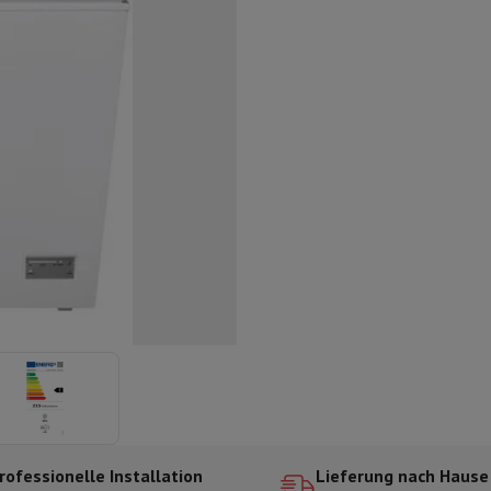
ilintegrierter Geschirrspüler
Geschirrspüler 45 cm
bau-Gefrierschrank
Weinkühlschrank einbaubar
Einbau-Kühlschrank
fen (90cm)
-Kochfeld
Modulares Kochfeld
terfahrbare Haube
Teleskopische Abzugshaube
Inselhaube
Dunstabz
lle
rmeschublade
chine
Zerkleinerer
KitchenAid
Smeg
Multifunktionale Küchenmaschin
ereiter
ör Snacks
Espressomaschine
Kapsel- & Padmaschine
Nespresso
Dolce Gusto
Se
 mit Filter
arer
Aufschnittmaschine
Küchenwaage
Vakuumverpackungsmaschin
ncha
Grillen
Elektrischer Wok
rofessionelle Installation
Lieferung nach Hause