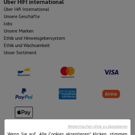
Über HIFI international
Über Hifi International
Unsere Geschäfte
Jobs
Unsere Marken
Ethik und Hinweisgebersystem
Ethik und Wachsamkeit
Unser Sortiment
Verkaufsbedingungen
Weitermachen ohne zu akzeptieren
Datenschutz
Wenn Sie auf „Alle Cookies akzeptieren“ klicken, stimmen