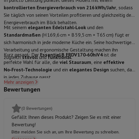
In puncto Leistung punktet dieses Modell mit einem
Schutz
iPhone Hülle
Samsung Hülle
Universelle Schutzhülle
iPhone
kontrollierten Energieverbrauch von 216 kWh/Jahr
, sodass
Nachladen
Powerbank
Ladegerät
Ladegeräte für das Auto
Apple L
Sie täglich von seinen Vorteilen profitieren und gleichzeitig den
Telefonie-Zubehör
Speicherkarte
Kabel
Autohalterung
Verschieden
Energieverbrauch im Blick behalten.
Mit seinem
eleganten Edelstahl‑Look
und den
Zahlungsterminals
SumUp
Standardmaßen
(H 169,6 cm × B 59,5 cm × T 65 cm) fügt er
GSM
Alle GSM
Emporia GSM
GSM Nokia
sich harmonisch in jede moderne Küche ein. Seine hochwertige
Festnetztelefone
Alle Festnetztelefone
Gigaset-Telefone
Verarbeitung und ergonomische Gestaltung machen ihn
Navigationssystem
Navigation Auto
Radarwarner Coyote
Fahrrad-
Kurz gesagt: Der
Essentiel B ERDV170‑60hiV4
ist die
zugleich
stilvoll
und
funktional
.
Verschiedenes
Walkie-Talkies
Mobile Fotodrucker
perfekte Wahl für alle, die
viel Stauraum
, eine
effektive
Computer & Büro
No‑Frost‑Technologie
und ein
elegantes Design
suchen, das
Laptop & Notebook
Laptop
Ultra-portabler Computer
2-in-1-Com
in jedes Zuhause passt.
Desktop-Computer
Desktop-Computer
All-in-One-Computer
Apple
Mehr anzeigen
PC Gaming
Gaming-Bereich
Laptop Gaming
PC Gamer
PC RTX 50 Se
Bewertungen
Tablette & E-Reader
Tablette
E-Reader
Apple iPad
Samsung Galax
Drucker & Scanner
Drucker
HP Instant Ink
Tintenstrahldrucker
Lase
(0 Bewertungen)
Netzwerk
FRITZ!
IP-Kameras
Gefällt Ihnen dieses Produkt? Zeigen Sie es mit einer
Peripheriegerät
PC-Bildschirm
Tastatur
Maus
PC-Headsets
Projekto
Bewertung!
Arbeitsspeicher & Speicher
Festplatte
Solid State Drive (SSD)
Spei
Bitte melden Sie sich an, um Ihre Bewertung zu schreiben.
Software
Operating system
Andere