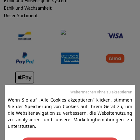
Ethik und Hinweisgebersystem
Ethik und Wachsamkeit
Unser Sortiment
Verkaufsbedingungen
Weitermachen ohne zu akzeptieren
Datenschutz
Wenn Sie auf „Alle Cookies akzeptieren“ klicken, stimmen
Sie der Speicherung von Cookies auf Ihrem Gerät zu, um
Disclaimer
die Websitenavigation zu verbessern, die Websitenutzung
Cookies
zu analysieren und unsere Marketingbemühungen zu
unterstützen.
SA HIFI international - 2 Rue Läiteschbaach, 5324