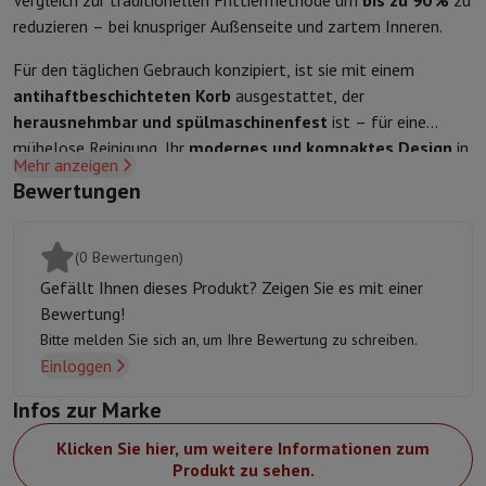
Vergleich zur traditionellen Frittiermethode um
bis zu 90 %
zu
Schutz
iPhone Hülle
Samsung Hülle
Universelle Schutzhülle
iPhone
reduzieren – bei knuspriger Außenseite und zartem Inneren.
Nachladen
Powerbank
Ladegerät
Ladegeräte für das Auto
Apple L
Für den täglichen Gebrauch konzipiert, ist sie mit einem
Telefonie-Zubehör
Speicherkarte
Kabel
Autohalterung
Verschieden
antihaftbeschichteten Korb
ausgestattet, der
Zahlungsterminals
SumUp
herausnehmbar und spülmaschinenfest
ist – für eine
GSM
Alle GSM
Emporia GSM
GSM Nokia
mühelose Reinigung. Ihr
modernes und kompaktes Design
in
Festnetztelefone
Alle Festnetztelefone
Gigaset-Telefone
Mehr anzeigen
mattem Schwarz passt in jede Küche, selbst bei begrenztem
Navigationssystem
Navigation Auto
Radarwarner Coyote
Fahrrad-
Bewertungen
Platz.
Verschiedenes
Walkie-Talkies
Mobile Fotodrucker
Computer & Büro
Laptop & Notebook
Laptop
Ultra-portabler Computer
2-in-1-Com
(0 Bewertungen)
Desktop-Computer
Desktop-Computer
All-in-One-Computer
Apple
Gefällt Ihnen dieses Produkt? Zeigen Sie es mit einer
PC Gaming
Gaming-Bereich
Laptop Gaming
PC Gamer
PC RTX 50 Se
Bewertung!
Tablette & E-Reader
Tablette
E-Reader
Apple iPad
Samsung Galax
Bitte melden Sie sich an, um Ihre Bewertung zu schreiben.
Drucker & Scanner
Drucker
HP Instant Ink
Tintenstrahldrucker
Lase
Einloggen
Netzwerk
FRITZ!
IP-Kameras
Infos zur Marke
Peripheriegerät
PC-Bildschirm
Tastatur
Maus
PC-Headsets
Projekto
Arbeitsspeicher & Speicher
Festplatte
Solid State Drive (SSD)
Spei
Klicken Sie hier, um weitere Informationen zum
Software
Operating system
Andere
Produkt zu sehen.