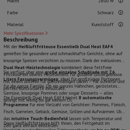
Macht
2800 W
Kuechenzubehoer
Manik und Küchenhandschuhe
Thermometer zu
Küchenutensilien
Küchenmesser
Raspeln & Schälen
Kotelieren & 
Farbe
Schwarz
Gebaeckutensilien
Muscheln
Tischkultur
Besteck
Gläser
Service
Material
Kunststoff
Getränkezubehör
Kaffee & Tee
Wein
Karaffen & Becher
Mehr Spezifikationen
Tischdekoration
Tischset
Beschreibung
Aufbewahren
Brotkästen
Mülleimer
Mit der
Heißluftfritteuse Essentielb Dual Heat EAF4
Pflege & Gesundheit
genießen Sie gesündere und schmackhafte Gerichte, ohne auf
Zahnbürste
Elektrische Zahnbürste
Zahnbürstenzubehör
knusprige Speisen verzichten zu müssen. Dank der exklusiven
Haarpflege
Haarglätter
Haartrockner
Lockenstab
Gebläsebürste
Dys
Dual Heat-Heiztechnologie
kombiniert diese fettfreie
Sie verfügt über eine
große einzelne Schublade mit 7,6
Beauty
Gesichtspflege
Spiegel
Beauty-Accessoires
Fritteuse ein oberes Heizelement für goldene Grillergebnisse
Litern Fassungsvermögen
, ideal für großzügige Portionen
Rasur
Haarschneidemaschine
Elektrischer Rasierer
Bodygrooming
B
mit einem unteren für gleichmäßiges Garen – für schnelle und
für die ganze Familie. Ob ein ganzes Hähnchen, geröstetes
Haarentfernung
Ladyshave
Epiliergerät
Epilierer von gepulstem Li
perfekt kontrollierte Resultate.
Gemüse, knusprige Pommes oder sogar Desserts – alles
Massage
Massage der Füße
Massage des Rückens
Nacken- und Sc
Die Essentielb Dual Heat EAF4 bietet
8 automatische
gelingt mit wenig bis gar keinem Öl.
Wellness
Personenwaage
Blutdruckmessgerät
Kreislaufstimulator
Programme
für eine Vielzahl von Gerichten: Pommes, Fleisch,
Telefonie & Navigation
Fisch, Garnelen, Gebäck, Gemüse, Grillen und Aufwärmen. Über
Smartphones
Alle Smartphones
Apple iPhone
iPhone 17
iPhone Air
das
intuitive Touch-Bedienfeld
lassen sich Temperatur und
Generalüberholte Smartphones
Generalüberholte Smartphones
Ge
Diese Heißluftfritteuse hilft Ihnen, den Fettgehalt im
Zeit ganz einfach einstellen.
Verbundene Uhren
Smartwatch
Apple Watch
Samsung Galaxy Watc