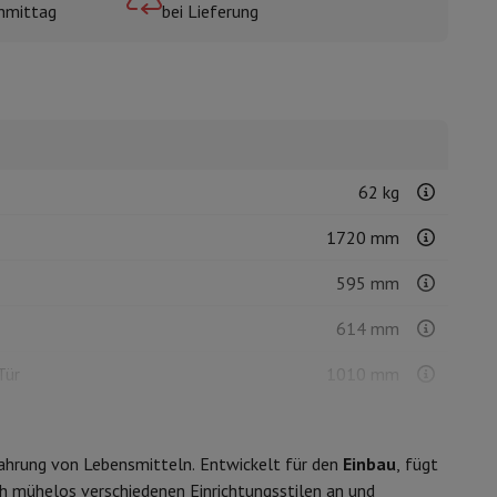
hmittag
bei Lieferung
mühlen
62 kg
1720 mm
595 mm
614 mm
Tür
1010 mm
1145 mm
ewahrung von Lebensmitteln. Entwickelt für den
Einbau
, fügt
Rechts - umkehrbar
h mühelos verschiedenen Einrichtungsstilen an und