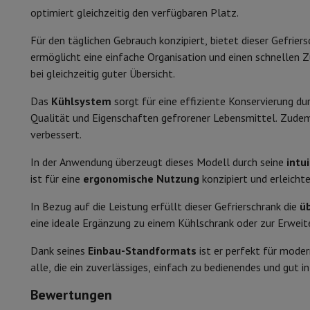
Smartphones
Alle Smartphones
Apple iPhone
iPhone 17
iPhone
Maximale Umgebungstemperatur
optimiert gleichzeitig den verfügbaren Platz.
Generalüberholte Smartphones
Generalüberholte Smartpho
Verbundene Uhren
Smartwatch
Apple Watch
Samsung Galaxy 
Klimaklasse
Für den täglichen Gebrauch konzipiert, bietet dieser Gefrier
Schutz
iPhone Hülle
Samsung Hülle
Universelle Schutzhülle
i
ermöglicht eine einfache Organisation und einen schnellen Z
Komfort und Sicherheit
Nachladen
Powerbank
Ladegerät
Ladegeräte für das Auto
App
bei gleichzeitig guter Übersicht.
Telefonie-Zubehör
Speicherkarte
Kabel
Autohalterung
Verschi
Art der Operation
Das
Kühlsystem
sorgt für eine effiziente Konservierung du
Zahlungsterminals
SumUp
Qualität und Eigenschaften gefrorener Lebensmittel. Zudem 
GSM
Alle GSM
Emporia GSM
GSM Nokia
Beleuchtungstyp
verbessert.
Festnetztelefone
Alle Festnetztelefone
Gigaset-Telefone
Navigationssystem
Navigation Auto
Radarwarner Coyote
Fahr
Innenbeleuchtung
In der Anwendung überzeugt dieses Modell durch seine
intu
Verschiedenes
Walkie-Talkies
Mobile Fotodrucker
ist für eine
ergonomische Nutzung
konzipiert und erleicht
Temperaturregelung
Computer & Büro
Laptop & Notebook
Laptop
Ultra-portabler Computer
2-in-
In Bezug auf die Leistung erfüllt dieser Gefrierschrank die
ü
Alarm bei Funktionsstörungen
Desktop-Computer
Desktop-Computer
All-in-One-Computer
eine ideale Ergänzung zu einem Kühlschrank oder zur Erweit
PC Gaming
Gaming-Bereich
Laptop Gaming
PC Gamer
PC RTX 5
Alarmsignal bei geöffneter Tür
Dank seines
Einbau-Standformats
ist er perfekt für mode
Tablette & E-Reader
Tablette
E-Reader
Apple iPad
Samsung G
Temperaturalarm
alle, die ein zuverlässiges, einfach zu bedienendes und gut i
Drucker & Scanner
Drucker
HP Instant Ink
Tintenstrahldrucker
Netzwerk
FRITZ!
IP-Kameras
Bewertungen
Anzeige der Innentemperatur
Peripheriegerät
PC-Bildschirm
Tastatur
Maus
PC-Headsets
Proj