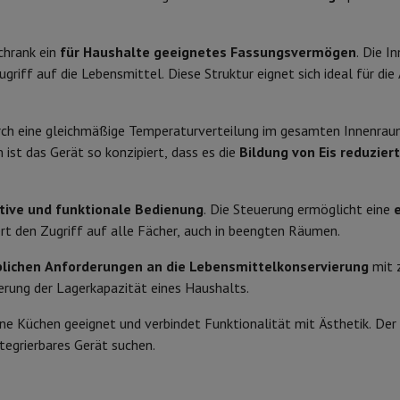
 Air
Samsung Smartphones
Samsung Galaxy S25
Samsung Galaxy Fl
43 °C
Farbe
nes
Generalüberholtes iPhone
Generalüberholtes Samsung
Watch
Garmin
Activity Tracker
SN-T
Umkehrbare Tür
schrank ein
für Haushalte geeignetes Fassungsvermögen
. Die I
Phone Bildschirmschutz
Samsung Bildschirmschutz
ugriff auf die Lebensmittel. Diese Struktur eignet sich ideal für d
Verstellbare Füße
le Ladegeräte
edenes
Freisprecheinrichtung
Produktinformationen
Druckknopf(e)
rch eine gleichmäßige Temperaturverteilung im gesamten Innenraum.
ist das Gerät so konzipiert, dass es die
Bildung von Eis reduziert
Obere Wand
HIFI-Code
rad-Navigation
Marke
itive und funktionale Bedienung
. Die Steuerung ermöglicht eine
ert den Zugriff auf alle Fächer, auch in beengten Räumen.
Elektronisch
EAN
1-Computer
Laptop Gaming
Apple MacBook
Apple MacBook Pro
Apple
blichen Anforderungen an die Lebensmittelkonservierung
mit z
Code des Verkäufers
Apple iMac
PC Gamer
erung der Lagerkapazität eines Haushalts.
0 Series
Gaming-Monitor
Gaming-Maus
Gaming-Stühle
Gaming-Mau
rne Küchen geeignet und verbindet Funktionalität mit Ästhetik. Der
alaxy Tab
Refurbished tablets
ntegrierbares Gerät suchen.
Laserdrucker
Epson EcoTank
Mobile Fotodrucker
Fotopapier & Druc
ektor
Webcam
PC-Lautsprecher