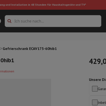
ung und Installation in 48 Stunden für Haushaltsgeräte und TV*
Zubehöre Waschmaschinen
Überlagerungsrahmen und Sockel
boxes
Einbau-Kühlschrank
Gefrierschrank ECAV175-60hib1
60hib1
429,
ke
ormationen
Unsere Di
auger
Handstaubsauger
Staubsaugerroboter
Multifunktionaler Staub
iniger
Reiniger für Böden & Teppiche
Reinigungsprodukte
Mülleimer
Garan
en
Bügelmaschine
Bügelbrett
Zubehör
ler
Luftbefeuchter
Luftentfeuchter
Zusatzheizung
Behandlung von
Inbe