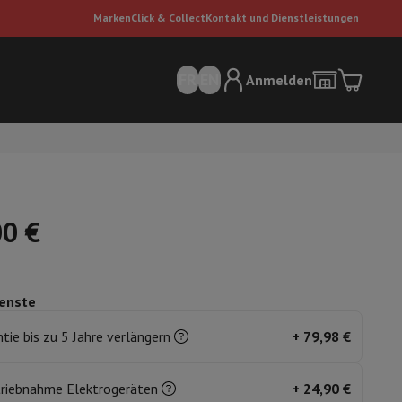
Marken
Click & Collect
Kontakt und Dienstleistungen
FR
EN
Anmelden
00 €
enste
sauger
Dyson Staubsauger
Staubsauger-Zubehör
Bodenreiniger
tie bis zu 5 Jahre verlängern
+
79,98 €
 Luft
triebnahme Elektrogeräten
+
24,90 €