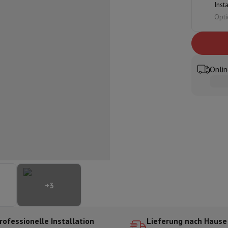
Inst
ilintegrierter Geschirrspüler
Geschirrspüler 45 cm
Opti
bau-Gefrierschrank
Weinkühlschrank einbaubar
Einbau-Kühlschrank
fen (90cm)
-Kochfeld
Modulares Kochfeld
terfahrbare Haube
Teleskopische Abzugshaube
Inselhaube
Dunstabz
lle
Onlin
rmeschublade
chine
Zerkleinerer
KitchenAid
Smeg
Multifunktionale Küchenmaschin
ereiter
ör Snacks
Espressomaschine
Kapsel- & Padmaschine
Nespresso
Dolce Gusto
Se
+
3
 mit Filter
arer
Aufschnittmaschine
Küchenwaage
Vakuumverpackungsmaschin
ncha
Grillen
Elektrischer Wok
rofessionelle Installation
Lieferung nach Hause