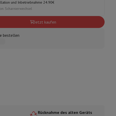
allation und Inbetriebnahme 24.90€
on: Scharnierwechsel
Jetzt kaufen
ugshaube Absauggruppe
Abzugshaube Arbeitsplatte
Zubehör für Du
e bestellen
e
nseo
Kaffeemaschinen
Teemaschine
Wasserkocher
e
Elektrisches Messer
Rücknahme des alten Geräts