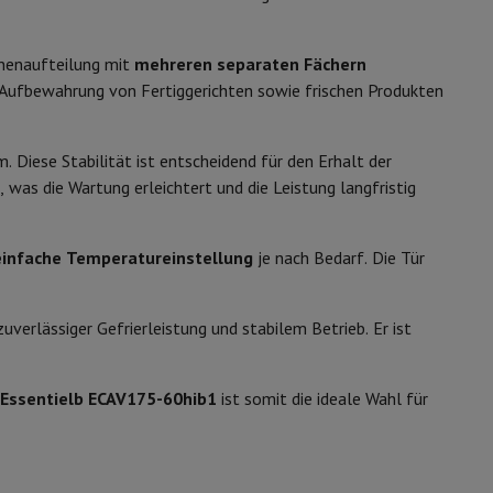
ip7 & Fold7
Weiß
nnenaufteilung mit
mehreren separaten Fächern
ie Aufbewahrung von Fertiggerichten sowie frischen Produkten
 Diese Stabilität ist entscheidend für den Erhalt der
, was die Wartung erleichtert und die Leistung langfristig
B8011975
ESSENTIEL-B
einfache Temperatureinstellung
je nach Bedarf. Die Tür
3497674193522
 MacBook Air
Refurbished Laptops
uverlässiger Gefrierleistung und stabilem Betrieb. Er ist
8011975
spads
Essentielb ECAV175-60hib1
ist somit die ideale Wahl für
ker
Tintenpatronen & Toner