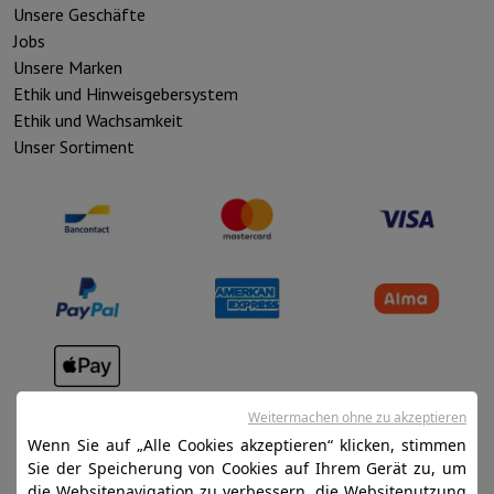
Unsere Geschäfte
Jobs
Unsere Marken
Ethik und Hinweisgebersystem
Ethik und Wachsamkeit
Unser Sortiment
Verkaufsbedingungen
Weitermachen ohne zu akzeptieren
Datenschutz
Wenn Sie auf „Alle Cookies akzeptieren“ klicken, stimmen
Sie der Speicherung von Cookies auf Ihrem Gerät zu, um
Disclaimer
die Websitenavigation zu verbessern, die Websitenutzung