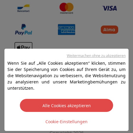
Weitermachen ohne zu akzeptieren
Verkaufsbedingungen
Wenn Sie auf „Alle Cookies akzeptieren“ klicken, stimmen
Datenschutz
Sie der Speicherung von Cookies auf Ihrem Gerät zu, um
die Websitenavigation zu verbessern, die Websitenutzung
Disclaimer
zu analysieren und unsere Marketingbemühungen zu
Cookies
unterstützen.
SA HIFI international - 2 Rue Läiteschbaach, 5324
Alle Cookies akzeptieren
Contern, G-D de Luxembourg - 00 128 297/101
TVA LU 190.388.17
Cookie-Einstellungen