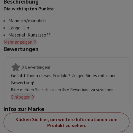
Beschreibung
Kuechenzubehoer
Manik und Küchenhandschuhe
Thermometer zu
Die wichtigsten Punkte
Küchenutensilien
Küchenmesser
Raspeln & Schälen
Kotelieren & 
Gebaeckutensilien
Muscheln
Männlich/männlich
Tischkultur
Besteck
Gläser
Service
Länge: 1 m
Getränkezubehör
Kaffee & Tee
Wein
Karaffen & Becher
Material: Kunststoff
Tischdekoration
Tischset
Mehr anzeigen
5 Jahre Garantie
Aufbewahren
Brotkästen
Mülleimer
Bewertungen
Pflege & Gesundheit
Zahnbürste
Elektrische Zahnbürste
Zahnbürstenzubehör
(0 Bewertungen)
Haarpflege
Haarglätter
Haartrockner
Lockenstab
Gebläsebürste
Dys
Beauty
Gesichtspflege
Spiegel
Beauty-Accessoires
Gefällt Ihnen dieses Produkt? Zeigen Sie es mit einer
Rasur
Haarschneidemaschine
Elektrischer Rasierer
Bodygrooming
B
Bewertung!
Haarentfernung
Ladyshave
Epiliergerät
Epilierer von gepulstem Li
Bitte melden Sie sich an, um Ihre Bewertung zu schreiben.
Massage
Massage der Füße
Massage des Rückens
Nacken- und Sc
Einloggen
Wellness
Personenwaage
Blutdruckmessgerät
Kreislaufstimulator
Infos zur Marke
Telefonie & Navigation
Smartphones
Alle Smartphones
Apple iPhone
iPhone 17
iPhone Air
Klicken Sie hier, um weitere Informationen zum
Generalüberholte Smartphones
Generalüberholte Smartphones
Ge
Produkt zu sehen.
Verbundene Uhren
Smartwatch
Apple Watch
Samsung Galaxy Watc