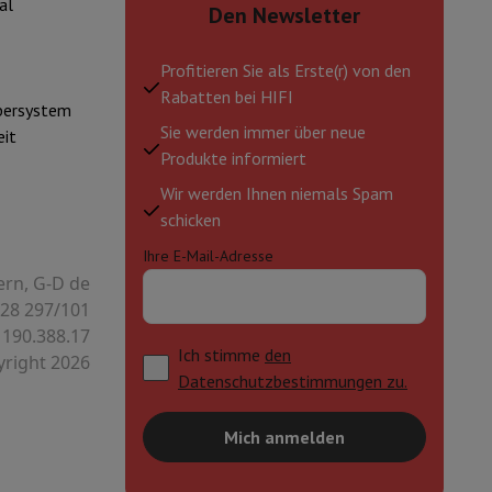
al
Den Newsletter
Profitieren Sie als Erste(r) von den
Rabatten bei HIFI
mühlen
bersystem
Sie werden immer über neue
it
Produkte informiert
Wir werden Ihnen niemals Spam
schicken
Ihre E-Mail-Adresse
ern, G-D de
28 297/101
 190.388.17
Ich stimme
den
right 2026
Datenschutzbestimmungen zu.
Mich anmelden