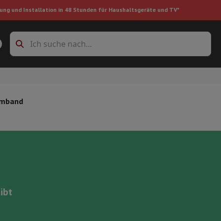
ung und Installation in 48 Stunden für Haushaltsgeräte und TV*
Zubehöre Waschmaschinen
Überlagerungsrahmen und Sockel
boxes
Einbau-Kühlschrank
Armband
ke
auger
Handstaubsauger
Staubsaugerroboter
Multifunktionaler Staub
iniger
Reiniger für Böden & Teppiche
Reinigungsprodukte
Mülleimer
ibt
en
Bügelmaschine
Bügelbrett
Zubehör
ler
Luftbefeuchter
Luftentfeuchter
Zusatzheizung
Behandlung von