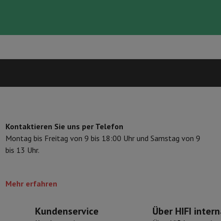
ilintegrierter Geschirrspüler
Geschirrspüler 45 cm
bau-Gefrierschrank
Weinkühlschrank einbaubar
Einbau-Kühlschrank
fen (90cm)
-Kochfeld
Modulares Kochfeld
terfahrbare Haube
Teleskopische Abzugshaube
Inselhaube
Dunstabz
lle
rmeschublade
chine
Zerkleinerer
KitchenAid
Smeg
Multifunktionale Küchenmaschin
ereiter
Kontaktieren Sie uns per Telefon
ör Snacks
Montag bis Freitag von 9 bis 18:00 Uhr und Samstag von 9
bis 13 Uhr.
Espressomaschine
Kapsel- & Padmaschine
Nespresso
Dolce Gusto
Se
 mit Filter
Mehr erfahren
arer
Aufschnittmaschine
Küchenwaage
Vakuumverpackungsmaschin
ncha
Grillen
Elektrischer Wok
Kundenservice
Über HIFI intern