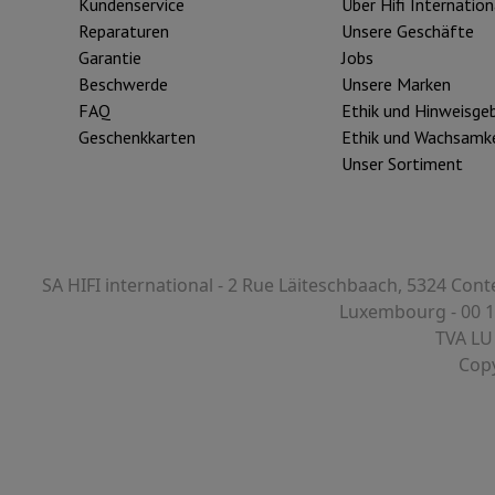
Kundenservice
Über Hifi Internation
Reparaturen
Unsere Geschäfte
Garantie
Jobs
r zum Kochen
Beschwerde
Unsere Marken
n & Schneiden
Küchenlöffel
Mischen & Abmessen
Koch- und Gewürz
FAQ
Ethik und Hinweisge
Geschenkkarten
Ethik und Wachsamke
Unser Sortiment
SA HIFI international - 2 Rue Läiteschbaach, 5324 Cont
Luxembourg - 00 1
te
Dyson Airwrap
Dyson Corrale
Dyson Supersonic
TVA LU
Copy
ing
Bartschneider
Nasen-Ohr-Clipper
Scherköpfe
m Licht
d Schultermassage
Körpermassage
lator
Thermometer
Heizdecke