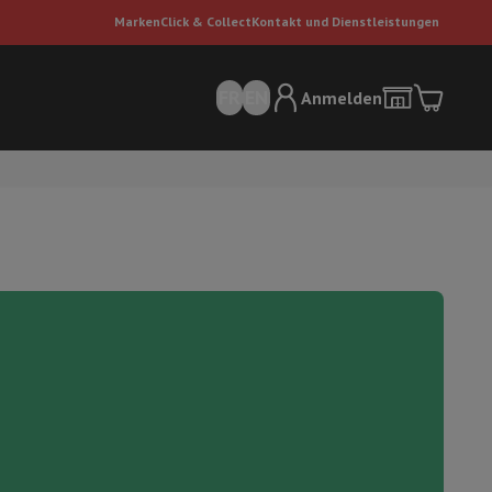
Marken
Click & Collect
Kontakt und Dienstleistungen
FR
EN
Anmelden
sauger
Dyson Staubsauger
Staubsauger-Zubehör
Bodenreiniger
 Luft