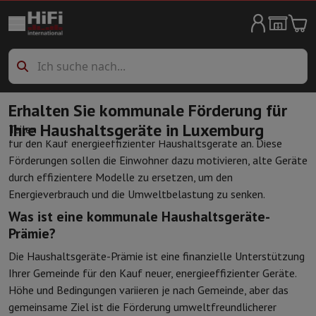
Haushaltgroßgeräte
Waschmaschine
Waschmaschine
Waschmaschine mit Trockner
Zube
Wäschetrockner
Wäschetrockner
Spülmaschinen
Spülmaschinen
Kühlschränke
Kühlschränke
Amerikanische Kühlschränke
Frigoboxe
Erhalten Sie kommunale Förderung für
Gefrierschränke
Gefrierschränke
Ihre Haushaltsgeräte in Luxemburg
In Luxemburg bieten viele Gemeinden Prämien oder Zuschüsse
Teilen
Herde
Herde
Elektrische Kocher
für den Kauf energieeffizienter Haushaltsgeräte an. Diese
Weinlagerung
Weinklimaschränke für Alterung
Weinkühlschränke
Förderungen sollen die Einwohner dazu motivieren, alte Geräte
Öfen
Backöfen frei stehend
durch effizientere Modelle zu ersetzen, um den
Mikrowelle
Mikrowelle
Energieverbrauch und die Umweltbelastung zu senken.
Staubsaugen
allen Staubsaugern
Schlittenstaubsauger
Stielsauger
Was ist eine kommunale Haushaltsgeräte-
Reinigen
Hochdruckreiniger
Fensterputzer
Mähroboter
Dampfreinige
Prämie?
Wäschepflege
Bügeleisen
Dampfbügelstation
Dampfbügeleisen
Bü
Klimaanlage
Mobile Klimaanlage
Luftreiniger
Ventilator
Aircooler
L
Die Haushaltsgeräte-Prämie ist eine finanzielle Unterstützung
Einbaugeräte
Ihrer Gemeinde für den Kauf neuer, energieeffizienter Geräte.
Einbaugeschirrspüler
Vollständig integrierter Geschirrspüler
Teilint
Höhe und Bedingungen variieren je nach Gemeinde, aber das
Kühlen und Einfrieren
Einbau-Kombi Kühl-/Gefrierschrank
Einbau-G
gemeinsame Ziel ist die Förderung umweltfreundlicherer