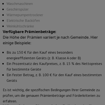
Kuechenzubehoer
Manik und Küchenhandschuhe
Thermometer zu
Waschmaschinen
Küchenutensilien
Küchenmesser
Raspeln & Schälen
Kotelieren & 
Geschirrspüler
Gebaeckutensilien
Muscheln
Wärmepumpentrockner
Tischkultur
Besteck
Gläser
Service
Elektrische Backöfen
Getränkezubehör
Kaffee & Tee
Wein
Karaffen & Becher
Weinkühlschränke
Tischdekoration
Tischset
Verfügbare Prämienbeträge:
Aufbewahren
Brotkästen
Mülleimer
Die Höhe der Prämien variiert je nach Gemeinde. Hier
Pflege & Gesundheit
einige Beispiele:
Zahnbürste
Elektrische Zahnbürste
Zahnbürstenzubehör
Bis zu 150 € für den Kauf eines besonders
Haarpflege
Haarglätter
Haartrockner
Lockenstab
Gebläsebürste
Dys
energieeffizienten Geräts (z. B. Klasse A oder B)
Beauty
Gesichtspflege
Spiegel
Beauty-Accessoires
Ein Prozentsatz des Kaufpreises, z. B. 15 % des Nettopreises
Rasur
Haarschneidemaschine
Elektrischer Rasierer
Bodygrooming
B
für bestimmte Geräte
Haarentfernung
Ladyshave
Epiliergerät
Epilierer von gepulstem Li
Ein fester Betrag, z. B. 100 € für den Kauf eines bestimmten
Massage
Massage der Füße
Massage des Rückens
Nacken- und Sc
Geräts
Wellness
Personenwaage
Blutdruckmessgerät
Kreislaufstimulator
Telefonie & Navigation
Es ist wichtig, die spezifischen Bedingungen Ihrer Gemeinde zu
Smartphones
Alle Smartphones
Apple iPhone
iPhone 17
iPhone Air
prüfen, um die genauen Prämienbeträge und Förderkriterien zu
Generalüberholte Smartphones
Generalüberholte Smartphones
Ge
erfahren.
Verbundene Uhren
Smartwatch
Apple Watch
Samsung Galaxy Watc