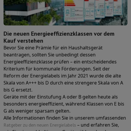
Zubehör
Bezüge, Taschen & Packtaschen
Tablet Hüllen
Ladegerät
Fernsehen & Audio
Fernseher
Alle Fernseher
Fernseher Samsung
TV LG
TV Sony
TV Phil
Periphere Geräte
Heimkino
Soundbar
DVD- & Blu-ray-Player
Projek
Lautsprecher
Kabellose Lautsprecher
Hi-Fi-Lautsprecher
WiFi-Lau
Die neuen Energieeffizienzklassen vor dem
Kopfhörer & Ohrhörer
Alle Kopfhörer
Apple AirPods
In-Ear Kopfhör
Kauf verstehen
Unterwegs
Tragbarer DVD-Player
Tragbarer CD-Player
Bluetooth-
Bevor Sie eine Prämie für ein Haushaltsgerät
Heim-Audio
Hifi-Anlage
Verstärker
Plattenspieler
CD-Spieler
Radios
beantragen, sollten Sie unbedingt dessen
Halterungen
Alle Medien
TV-Möbel
TV-Ständer
Ständer für Soundb
Energieeffizienzklasse prüfen – ein entscheidendes
Zubehör
Audio- & Videokabel
Audio Zubehör
TV-Zubehör
Diktierger
Kriterium für kommunale Förderungen. Seit der
Fotografie & Video
Reform der Energielabels im Jahr 2021 wurde die alte
Digitalkamera
Spiegelreflexkamera
Hybrid-Kamera
High Zoom-Kam
Skala von A+++ bis D durch eine strengere Skala von A
Beliebte Marken
Nikon Kamera
Sony Kamera
bis G ersetzt.
Sofortbildkameras
Instax-Kamera
Fotopapier instax
Geräte mit der Einstufung A oder B gelten heute als
GoPro
GoPro-Kameras
GoPro Zubehör
besonders energieeffizient, während Klassen von E bis
Video
Action Cam
Camcorder
G als weniger sparsam gelten.
Zubehör für Spiegelreflexkameras
Objektiv
Alle Informationen finden Sie in unserem umfassenden
Zubehör
Speicherkarte
Kabel
Zubehör Action Cam
Stative & Dreibe
– und erfahren Sie,
Ratgeber zu den neuen Energielabels
Schutz- & Transporttaschen
Für Kameras